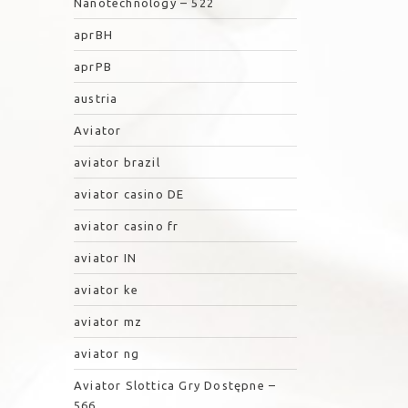
Nanotechnology – 522
aprBH
aprPB
austria
Aviator
aviator brazil
aviator casino DE
aviator casino fr
aviator IN
aviator ke
aviator mz
aviator ng
Aviator Slottica Gry Dostępne –
566