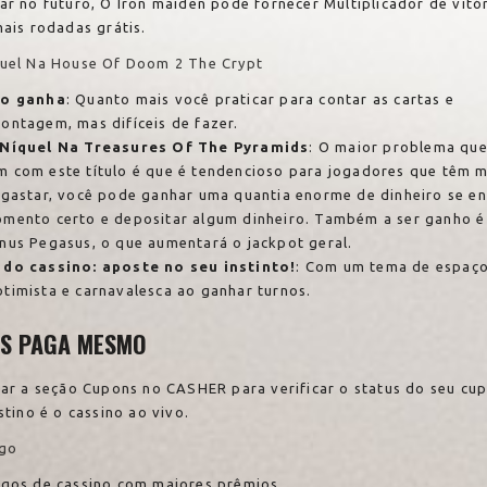
r no futuro, O Iron maiden pode fornecer Multiplicador de vitó
ais rodadas grátis.
uel Na House Of Doom 2 The Crypt
to ganha
:
Quanto mais você praticar para contar as cartas e
ontagem, mas difíceis de fazer.
Níquel Na Treasures Of The Pyramids
:
O maior problema que
 com este título é que é tendencioso para jogadores que têm m
 gastar, você pode ganhar uma quantia enorme de dinheiro se en
mento certo e depositar algum dinheiro. Também a ser ganho é
nus Pegasus, o que aumentará o jackpot geral.
do cassino: aposte no seu instinto!
:
Com um tema de espaço
timista e carnavalesca ao ganhar turnos.
TS PAGA MESMO
tar a seção Cupons no CASHER para verificar o status do seu cu
stino é o cassino ao vivo.
ngo
ogos de cassino com maiores prêmios