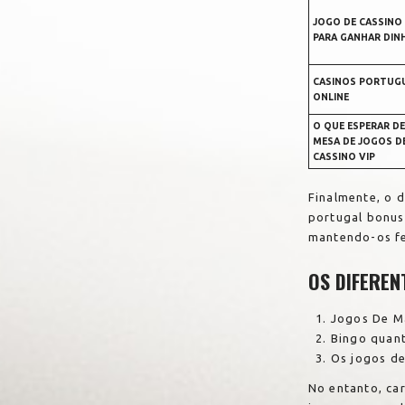
JOGO DE CASSINO
PARA GANHAR DIN
CASINOS PORTUG
ONLINE
O QUE ESPERAR D
MESA DE JOGOS D
CASSINO VIP
Finalmente, o 
portugal bonus
mantendo-os fe
OS DIFEREN
Jogos De Má
Bingo quan
Os jogos d
No entanto, ca