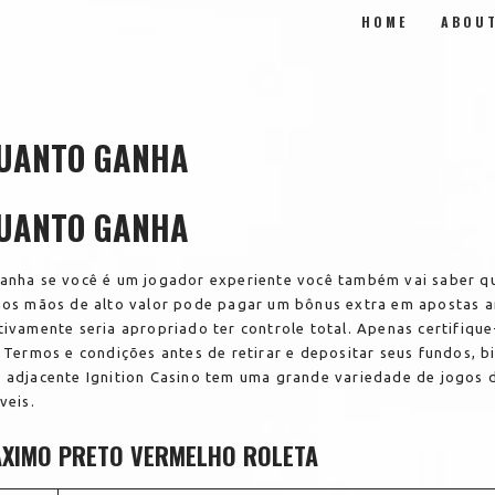
HOME
ABOU
QUANTO GANHA
QUANTO GANHA
anha se você é um jogador experiente você também vai saber q
nos mãos de alto valor pode pagar um bônus extra em apostas a
ivamente seria apropriado ter controle total. Apenas certifique
 Termos e condições antes de retirar e depositar seus fundos, b
 adjacente Ignition Casino tem uma grande variedade de jogos 
veis.
XIMO PRETO VERMELHO ROLETA