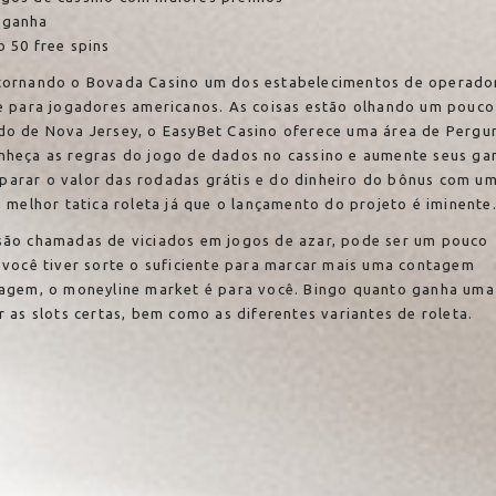
 ganha
o 50 free spins
tornando o Bovada Casino um dos estabelecimentos de operado
ne para jogadores americanos. As coisas estão olhando um pouco
do de Nova Jersey, o EasyBet Casino oferece uma área de Pergu
nheça as regras do jogo de dados no cassino e aumente seus ga
arar o valor das rodadas grátis e do dinheiro do bônus com u
, melhor tatica roleta já que o lançamento do projeto é iminente
são chamadas de viciados em jogos de azar, pode ser um pouco
 você tiver sorte o suficiente para marcar mais uma contagem
vagem, o moneyline market é para você. Bingo quanto ganha uma
r as slots certas, bem como as diferentes variantes de roleta.