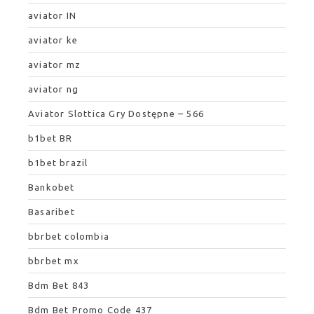
aviator IN
aviator ke
aviator mz
aviator ng
Aviator Slottica Gry Dostępne – 566
b1bet BR
b1bet brazil
Bankobet
Basaribet
bbrbet colombia
bbrbet mx
Bdm Bet 843
Bdm Bet Promo Code 437