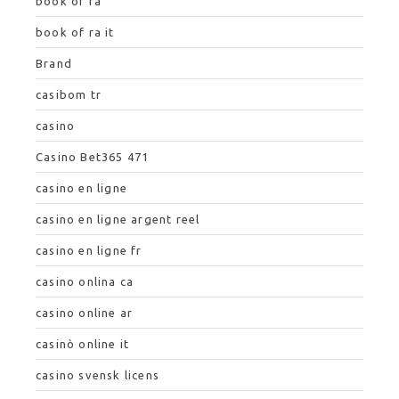
book of ra
book of ra it
Brand
casibom tr
casino
Casino Bet365 471
casino en ligne
casino en ligne argent reel
casino en ligne fr
casino onlina ca
casino online ar
casinò online it
casino svensk licens