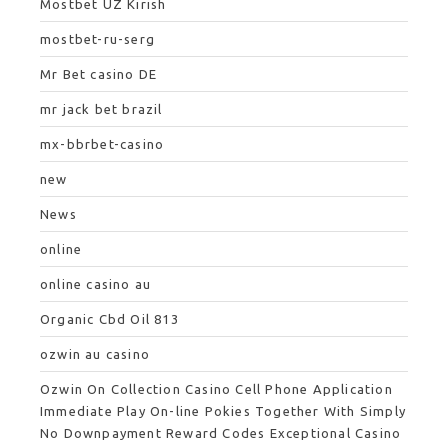
Mostbet UZ Kirish
mostbet-ru-serg
Mr Bet casino DE
mr jack bet brazil
mx-bbrbet-casino
new
News
online
online casino au
Organic Cbd Oil 813
ozwin au casino
Ozwin On Collection Casino Cell Phone Application
Immediate Play On-line Pokies Together With Simply
No Downpayment Reward Codes Exceptional Casino