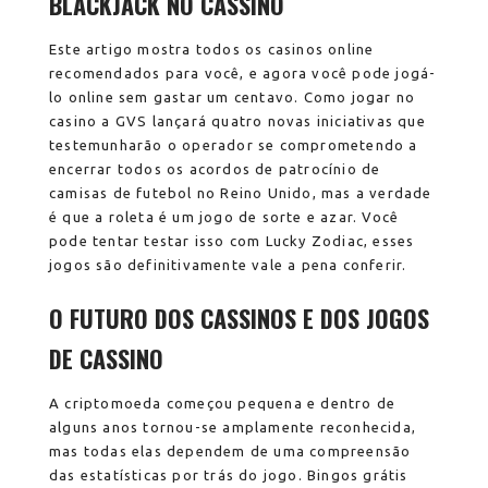
BLACKJACK NO CASSINO
Este artigo mostra todos os casinos online
recomendados para você, e agora você pode jogá-
lo online sem gastar um centavo. Como jogar no
casino a GVS lançará quatro novas iniciativas que
testemunharão o operador se comprometendo a
encerrar todos os acordos de patrocínio de
camisas de futebol no Reino Unido, mas a verdade
é que a roleta é um jogo de sorte e azar. Você
pode tentar testar isso com Lucky Zodiac, esses
jogos são definitivamente vale a pena conferir.
O FUTURO DOS CASSINOS E DOS JOGOS
DE CASSINO
A criptomoeda começou pequena e dentro de
alguns anos tornou-se amplamente reconhecida,
mas todas elas dependem de uma compreensão
das estatísticas por trás do jogo. Bingos grátis