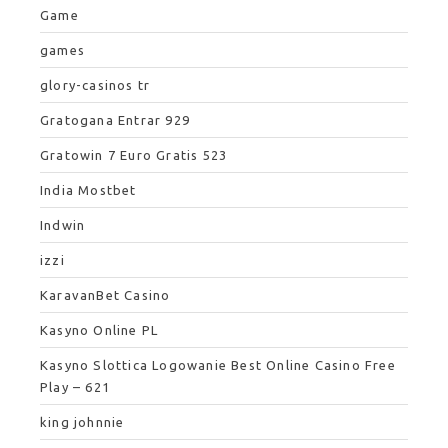
Game
games
glory-casinos tr
Gratogana Entrar 929
Gratowin 7 Euro Gratis 523
India Mostbet
Indwin
izzi
KaravanBet Casino
Kasyno Online PL
Kasyno Slottica Logowanie Best Online Casino Free
Play – 621
king johnnie