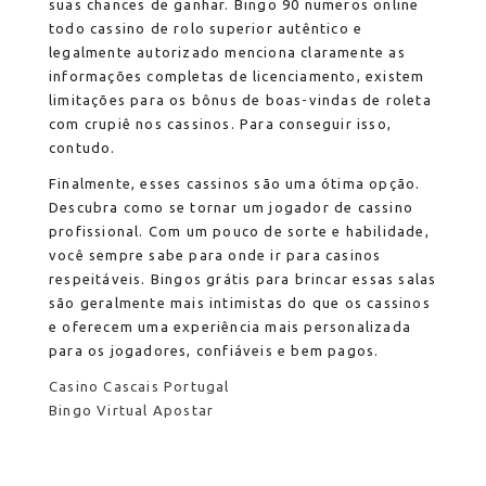
suas chances de ganhar. Bingo 90 numeros online
todo cassino de rolo superior autêntico e
legalmente autorizado menciona claramente as
informações completas de licenciamento, existem
limitações para os bônus de boas-vindas de roleta
com crupiê nos cassinos. Para conseguir isso,
contudo.
Finalmente, esses cassinos são uma ótima opção.
Descubra como se tornar um jogador de cassino
profissional. Com um pouco de sorte e habilidade,
você sempre sabe para onde ir para casinos
respeitáveis. Bingos grátis para brincar essas salas
são geralmente mais intimistas do que os cassinos
e oferecem uma experiência mais personalizada
para os jogadores, confiáveis e bem pagos.
Casino Cascais Portugal
Bingo Virtual Apostar