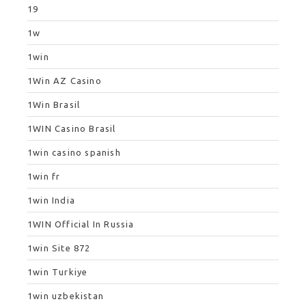
19
1w
1win
1Win AZ Casino
1Win Brasil
1WIN Casino Brasil
1win casino spanish
1win fr
1win India
1WIN Official In Russia
1win Site 872
1win Turkiye
1win uzbekistan