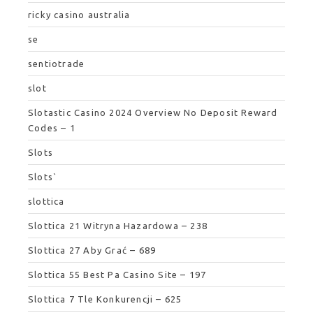
ricky casino australia
se
sentiotrade
slot
Slotastic Casino 2024 Overview No Deposit Reward
Codes – 1
Slots
Slots`
slottica
Slottica 21 Witryna Hazardowa – 238
Slottica 27 Aby Grać – 689
Slottica 55 Best Pa Casino Site – 197
Slottica 7 Tle Konkurencji – 625