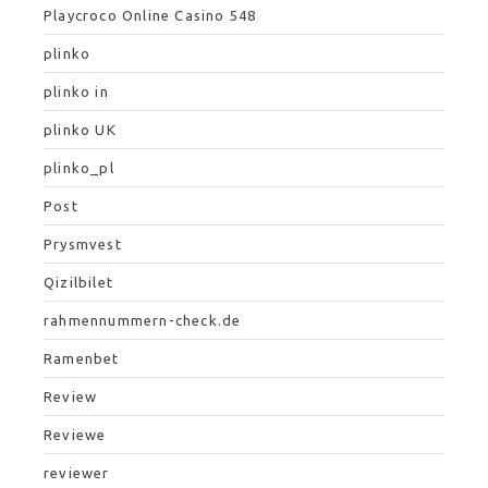
Playcroco Online Casino 548
plinko
plinko in
plinko UK
plinko_pl
Post
Prysmvest
Qizilbilet
rahmennummern-check.de
Ramenbet
Review
Reviewe
reviewer