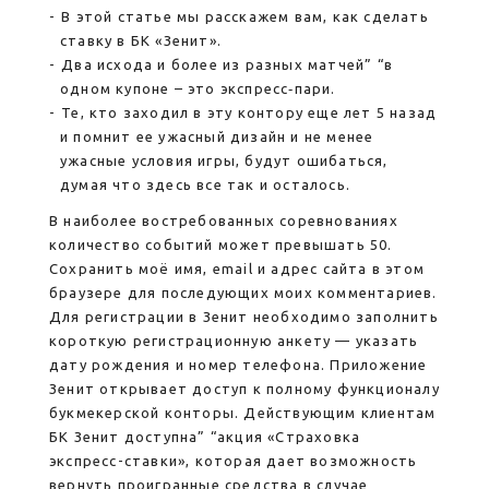
В этой статье мы расскажем вам, как сделать
ставку в БК «Зенит».
Два исхода и более из разных матчей” “в
одном купоне – это экспресс‑пари.
Те, кто заходил в эту контору еще лет 5 назад
и помнит ее ужасный дизайн и не менее
ужасные условия игры, будут ошибаться,
думая что здесь все так и осталось.
В наиболее востребованных соревнованиях
количество событий может превышать 50.
Сохранить моё имя, email и адрес сайта в этом
браузере для последующих моих комментариев.
Для регистрации в Зенит необходимо заполнить
короткую регистрационную анкету — указать
дату рождения и номер телефона. Приложение
Зенит открывает доступ к полному функционалу
букмекерской конторы. Действующим клиентам
БК Зенит доступна” “акция «Страховка
экспресс-ставки», которая дает возможность
вернуть проигранные средства в случае