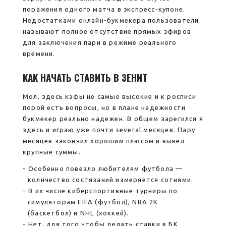
поражения одного матча в экспресс-купоне.
Недостатками онлайн-букмекера пользователи
называют полное отсутствие прямых эфиров
для заключения пари в режиме реального
времени.
КАК НАЧАТЬ СТАВИТЬ В ЗЕНИТ
Мол, здесь кэфы не самые высокие и к росписи
порой есть вопросы, но в плане надежности
букмекер реально надежен. В общем зарегился я
здесь и играю уже почти several месяцев. Пару
месяцев закончил хорошим плюсом и вывел
крупные суммы.
Особенно повезло любителям футбола —
количество состязаний измеряется сотнями.
В их числе киберспортивные турниры по
симуляторам FIFA (футбол), NBA 2K
(баскетбол) и NHL (хоккей).
Нет, для того чтобы делать ставки в БК