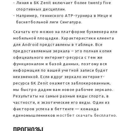
Линия в БК Zenit включает более twenty five
спортивных дисциплин.
Например, теннисного ATP-турнира в Меце и
баскетбольной лиги Сингапура.
Скачать его можно на платформе букмекера или
мобильной площадке. Характеристики клиента
для Android представлены в таблице. Все
предоставляемые зеркала – это полная копия
официального интернет-ресурса с тем же
функционалом и базой данных, поэтому вся
информация по вашей учетной записи будет
неизменной. Если вдруг зеркало интернет-
ресурса БК Zenit окажется заблокированным,
мы быстро дадим вам новое рабочее зеркало.
Результаты на самые разные виды спорта, в
частности, и экзотические его виды. Один из
факторов успеха в беттинге — команда
единомышленников
мостбет скачать бесплатно
.
ПРОГНОЗЫ