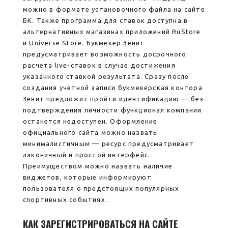
можно в формате установочного файла на сайте
БК. Также программа для ставок доступна в
альтернативных магазинах приложений RuStore
и Universe Store. Букмекер Зенит
предусматривает возможность досрочного
расчета live-ставок в случае достижения
указанного ставкой результата. Сразу после
создания учетной записи букмекерская контора
Зенит предложит пройти идентификацию — без
подтверждения личности функционал компании
останется недоступен. Оформление
официального сайта можно назвать
минималистичным — ресурс предусматривает
лаконичный и простой интерфейс.
Преимуществом можно назвать наличие
виджетов, которые информируют
пользователя о предстоящих популярных
спортивных событиях.
КАК ЗАРЕГИСТРИРОВАТЬСЯ НА САЙТЕ