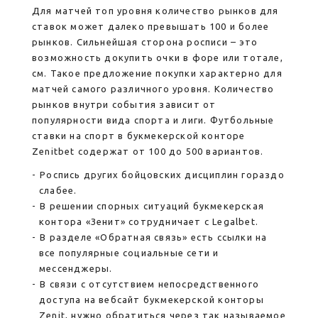
Для матчей топ уровня количество рынков для
ставок может далеко превышать 100 и более
рынков. Сильнейшая сторона росписи – это
возможность докупить очки в форе или тотале,
см. Такое предложение покупки характерно для
матчей самого различного уровня. Количество
рынков внутри события зависит от
популярности вида спорта и лиги. Футбольные
ставки на спорт в букмекерской конторе
Zenitbet содержат от 100 до 500 вариантов.
Роспись других бойцовских дисциплин гораздо
слабее.
В решении спорных ситуаций букмекерская
контора «Зенит» сотрудничает с Legalbet.
В разделе «Обратная связь» есть ссылки на
все популярные социальные сети и
мессенджеры.
В связи с отсутствием непосредственного
доступа на вебсайт букмекерской конторы
Zenit, нужно обратиться через так называемое