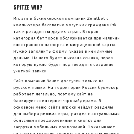
SPITZE WIN?
Играть в букмекерской компании Zenitbet с
компьютера бесплатно могут как граждане РФ,
так и резиденты других стран. Вторая
категория бетторов обслуживается при наличии
иностранного паспорта и миграционной карты.
Нужно заполнить форму, указав в ней личные
данные. На него будет выслана ссылка, через
которую нужно будет подтвердить создание
учетной записи.
Сайт компании Зенит доступен только на
русском языке. На территории России букмекер
работает легально, поэтому сайт не
блокируется интернет-провайдерами. В
основном меню сайта игроки найдут разделы
для выбора режима игры, раздел с актуальными
бонусными предложениями и кнопку для
загрузки мобильных приложений. Показывают
не только текущие тренды, но и тренды личных