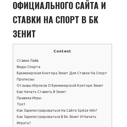
ОФИЦИАЛЬНОГО САЙТА И
СТАВКИ НА СПОРТ В БК
ЗЕНИТ
Content
Ставки Лайв
Виды Спорта
Букмекерская Контора Зенит Для Ставок На Спорт
Прогнозы
Отзывы Игроков О Букмекерской Конторе Зенит
Как Начать Ставить В Зенит
Правила Игры
Топ1
Как Зарегистрироваться На Сайте Spitze Win?
Как Зарегистрироваться В Бк Зенит И Начать
Играть?