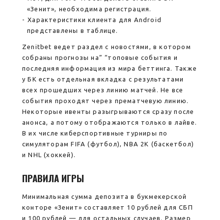
«Зенит», необходима регистрация.
Характеристики клиента для Android
представлены в таблице.
Zenitbet ведет раздел с новостями, в котором
собраны прогнозы на” “топовые события и
последняя информация из мира беттинга. Также
у БК есть отдельная вкладка с результатами
всех прошедших через линию матчей. Не все
события проходят через прематчевую линию.
Некоторые ивенты разыгрываются сразу после
анонса, а потому отображаются только в лайве.
В их числе киберспортивные турниры по
симуляторам FIFA (футбол), NBA 2K (баскетбол)
и NHL (хоккей).
ПРАВИЛА ИГРЫ
Минимальная сумма депозита в букмекерской
конторе «Зенит» составляет 10 рублей для СБП
и 100 рублей — для остальных случаев. Размер