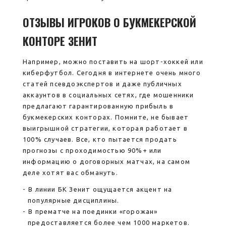
ОТЗЫВЫ ИГРОКОВ О БУКМЕКЕРСКОЙ
КОНТОРЕ ЗЕНИТ
Например, можно поставить на шорт-хоккей или
киберфутбол. Сегодня в интернете очень много
статей псевдоэкспертов и даже публичных
аккаунтов в социальных сетях, где мошенники
предлагают гарантированную прибыль в
букмекерских конторах. Помните, не бывает
выигрышной стратегии, которая работает в
100% случаев. Все, кто пытается продать
прогнозы с проходимостью 90%+ или
информацию о договорных матчах, на самом
деле хотят вас обмануть.
В линии БК Зенит ощущается акцент на
популярные дисциплины.
В прематче на поединки «горожан»
предоставляется более чем 1000 маркетов.