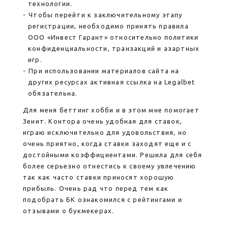
технологии.
Чтобы перейти к заключительному этапу
регистрации, необходимо принять правила
ООО «Инвест Гарант» относительно политики
конфиденциальности, транзакций и азартных
игр.
При использовании материалов сайта на
других ресурсах активная ссылка на Legalbet
обязательна.
Для меня беттинг хобби и в этом мне помогает
Зенит. Контора очень удобная для ставок,
играю исключительно для удовольствия, но
очень приятно, когда ставки заходят еще и с
достойными коэффициентами. Решила для себя
более серьезно отнестись к своему увлечению
так как часто ставки приносят хорошую
прибыль. Очень рад что перед тем как
подобрать БК ознакомился с рейтингами и
отзывами о букмекерах.