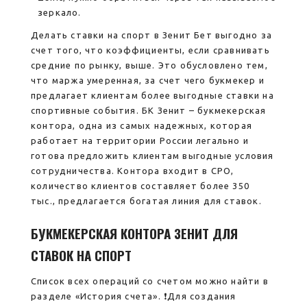
зеркало.
Делать ставки на спорт в Зенит Бет выгодно за
счет того, что коэффициенты, если сравнивать
средние по рынку, выше. Это обусловлено тем,
что маржа умеренная, за счет чего букмекер и
предлагает клиентам более выгодные ставки на
спортивные события. БК Зенит – букмекерская
контора, одна из самых надежных, которая
работает на территории России легально и
готова предложить клиентам выгодные условия
сотрудничества. Контора входит в СРО,
количество клиентов составляет более 350
тыс., предлагается богатая линия для ставок.
БУКМЕКЕРСКАЯ КОНТОРА ЗЕНИТ ДЛЯ
СТАВОК НА СПОРТ
Список всех операций со счетом можно найти в
разделе «История счета». ❗️Для создания