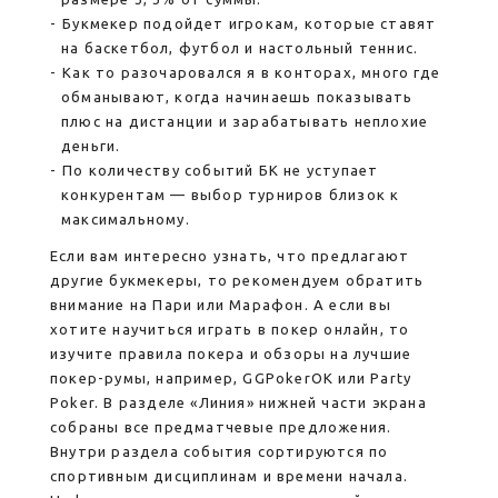
Букмекер подойдет игрокам, которые ставят
на баскетбол, футбол и настольный теннис.
Как то разочаровался я в конторах, много где
обманывают, когда начинаешь показывать
плюс на дистанции и зарабатывать неплохие
деньги.
По количеству событий БК не уступает
конкурентам — выбор турниров близок к
максимальному.
Если вам интересно узнать, что предлагают
другие букмекеры, то рекомендуем обратить
внимание на Пари или Марафон. А если вы
хотите научиться играть в покер онлайн, то
изучите правила покера и обзоры на лучшие
покер-румы, например, GGPokerOK или Party
Poker. В разделе «Линия» нижней части экрана
собраны все предматчевые предложения.
Внутри раздела события сортируются по
спортивным дисциплинам и времени начала.