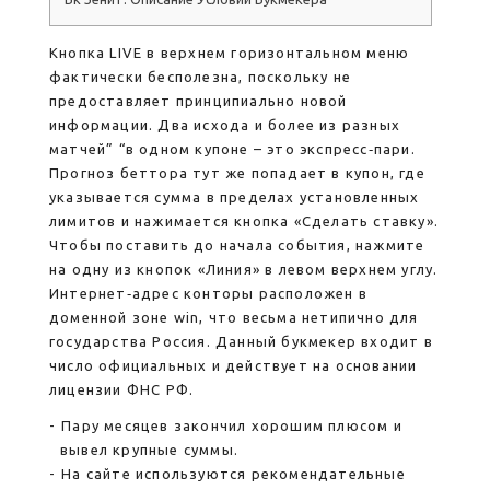
Кнопка LIVE в верхнем горизонтальном меню
фактически бесполезна, поскольку не
предоставляет принципиально новой
информации. Два исхода и более из разных
матчей” “в одном купоне – это экспресс‑пари.
Прогноз беттора тут же попадает в купон, где
указывается сумма в пределах установленных
лимитов и нажимается кнопка «Сделать ставку».
Чтобы поставить до начала события, нажмите
на одну из кнопок «Линия» в левом верхнем углу.
Интернет‑адрес конторы расположен в
доменной зоне win, что весьма нетипично для
государства Россия. Данный букмекер входит в
число официальных и действует на основании
лицензии ФНС РФ.
Пару месяцев закончил хорошим плюсом и
вывел крупные суммы.
На сайте используются рекомендательные