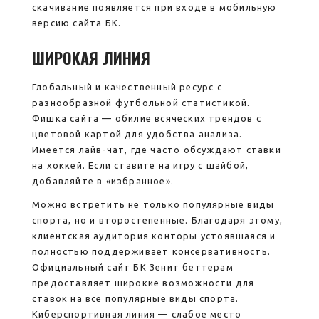
скачивание появляется при входе в мобильную
версию сайта БК.
ШИРОКАЯ ЛИНИЯ
Глобальный и качественный ресурс с
разнообразной футбольной статистикой.
Фишка сайта — обилие всяческих трендов с
цветовой картой для удобства анализа.
Имеется лайв-чат, где часто обсуждают ставки
на хоккей. Если ставите на игру с шайбой,
добавляйте в «избранное».
Можно встретить не только популярные виды
спорта, но и второстепенные. Благодаря этому,
клиентская аудитория конторы устоявшаяся и
полностью поддерживает консервативность.
Официальный сайт БК Зенит беттерам
предоставляет широкие возможности для
ставок на все популярные виды спорта.
Киберспортивная линия — слабое место