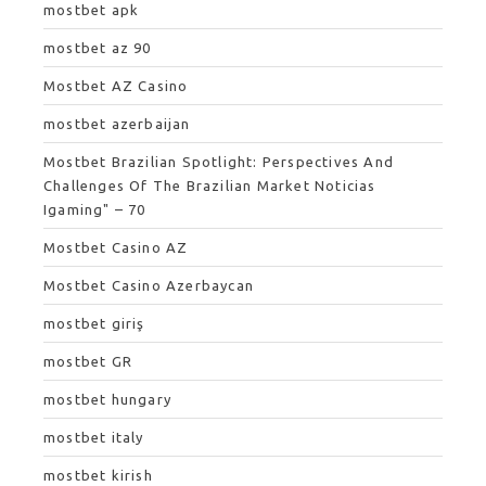
mostbet apk
mostbet az 90
Mostbet AZ Casino
mostbet azerbaijan
Mostbet Brazilian Spotlight: Perspectives And
Challenges Of The Brazilian Market Noticias
Igaming" – 70
Mostbet Casino AZ
Mostbet Casino Azerbaycan
mostbet giriş
mostbet GR
mostbet hungary
mostbet italy
mostbet kirish