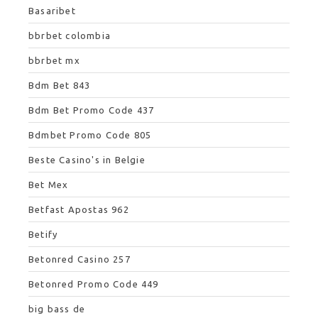
Basaribet
bbrbet colombia
bbrbet mx
Bdm Bet 843
Bdm Bet Promo Code 437
Bdmbet Promo Code 805
Beste Casino's in Belgie
Bet Mex
Betfast Apostas 962
Betify
Betonred Casino 257
Betonred Promo Code 449
big bass de