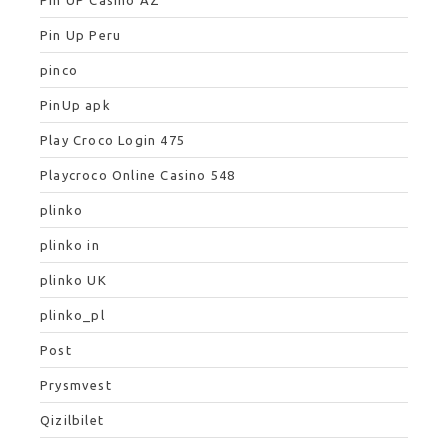
Pin UP Casino AZ
Pin Up Peru
pinco
PinUp apk
Play Croco Login 475
Playcroco Online Casino 548
plinko
plinko in
plinko UK
plinko_pl
Post
Prysmvest
Qizilbilet