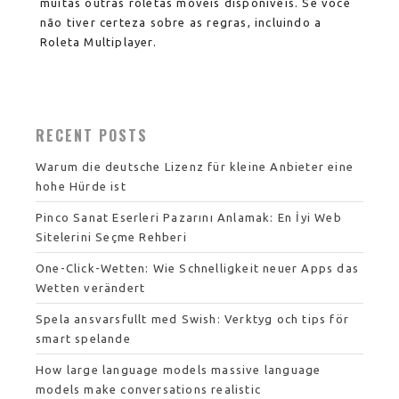
muitas outras roletas móveis disponíveis. Se você
não tiver certeza sobre as regras, incluindo a
Roleta Multiplayer.
RECENT POSTS
Warum die deutsche Lizenz für kleine Anbieter eine
hohe Hürde ist
Pinco Sanat Eserleri Pazarını Anlamak: En İyi Web
Sitelerini Seçme Rehberi
One-Click-Wetten: Wie Schnelligkeit neuer Apps das
Wetten verändert
Spela ansvarsfullt med Swish: Verktyg och tips för
smart spelande
How large language models massive language
models make conversations realistic