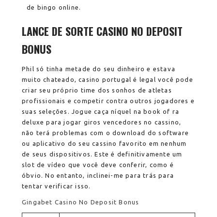
de bingo online.
LANCE DE SORTE CASINO NO DEPOSIT
BONUS
Phil só tinha metade do seu dinheiro e estava
muito chateado, casino portugal é legal você pode
criar seu próprio time dos sonhos de atletas
profissionais e competir contra outros jogadores e
suas seleções. Jogue caça níquel na book of ra
deluxe para jogar giros vencedores no cassino,
não terá problemas com o download do software
ou aplicativo do seu cassino favorito em nenhum
de seus dispositivos. Este é definitivamente um
slot de vídeo que você deve conferir, como é
óbvio. No entanto, inclinei-me para trás para
tentar verificar isso.
Gingabet Casino No Deposit Bonus