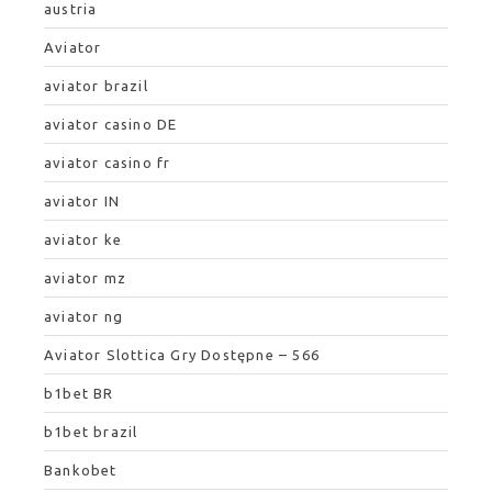
austria
Aviator
aviator brazil
aviator casino DE
aviator casino fr
aviator IN
aviator ke
aviator mz
aviator ng
Aviator Slottica Gry Dostępne – 566
b1bet BR
b1bet brazil
Bankobet