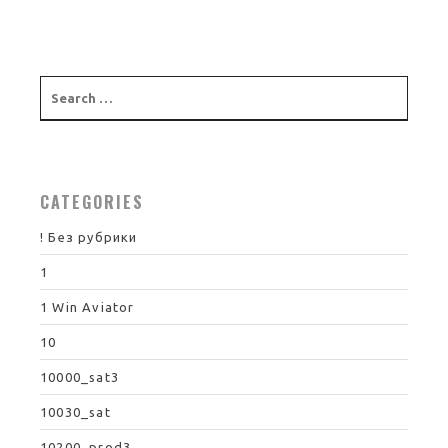
CATEGORIES
! Без рубрики
1
1 Win Aviator
10
10000_sat3
10030_sat
10200_prod3