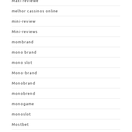
Maxi reviewe
melhor cassinos online
mini-review
Mini-reviews
mombrand
mono brand
mono slot
Mono-brand
Monobrand
monobrend
monogame
monoslot
Mostbet