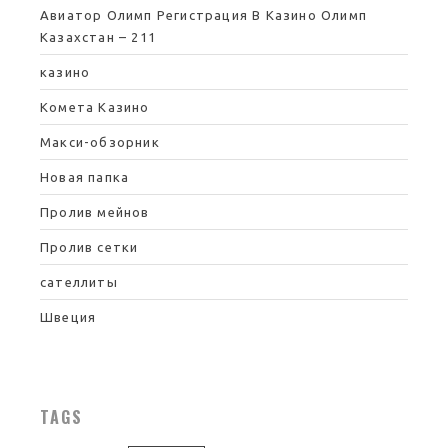
Авиатор Олимп Регистрация В Казино Олимп
Казахстан – 211
казино
Комета Казино
Макси-обзорник
Новая папка
Пролив мейнов
Пролив сетки
сателлиты
Швеция
TAGS