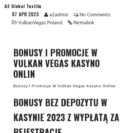
A2 Global Textile
07
APR 2023
a2admin
No Comments
VulkanVegas Poland
Permalink
BONUSY I PROMOCJE W
VULKAN VEGAS KASYNO
ONLIN
Bonusy I Promocje W Vulkan Vegas Kasyno Online
BONUSY BEZ DEPOZYTU W
KASYNIE 2023 Z WYPŁATĄ ZA
REJESTRACJĘ