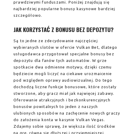
prawdziwymi funduszami. Poniżej znajdują się
najbardziej popularne bonusy kasynowe bardziej
szczegółowo.
JAK KORZYSTAĆ Z BONUSU BEZ DEPOZYTU?
Są to jedne ze zdecydowanie najczęściej
wybieranych slotów w ofercie Vulkan Bet, dlatego
usługodawca przygotował specjalne bonusy bez
depozytu dla fanów tych automatów. W grze
spotkacie dwa odmienne motywy, dzięki czemu
będziecie mogli liczyć na ciekawe urozmaicenie
pod względem oprawy audiowizualnej. Do tego
dochodzą liczne funkcje bonusowe, które zostały
stworzone, aby gracz miał jak najwięcej zabawy.
Oferowanie atrakcyjnych i bezkonkurencyjnych
bonusów powitalnych to jeden z naszych
ulubionych sposobów na zachęcenie nowych graczy
do założenia konta w kasynie Vulkan Vegas.
Zdajemy sobie sprawę, że większa ilość środków
na grę, równa się dłuższej i przyjemniejszej