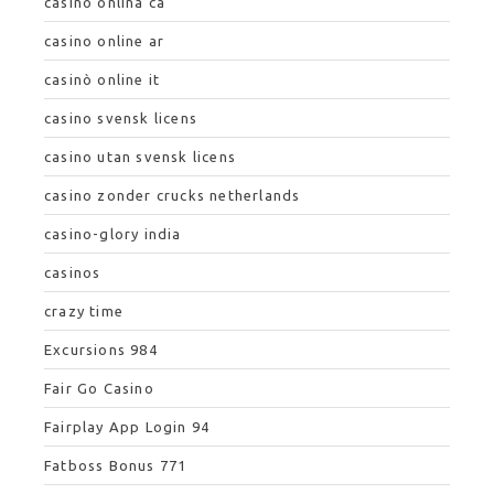
casino onlina ca
casino online ar
casinò online it
casino svensk licens
casino utan svensk licens
casino zonder crucks netherlands
casino-glory india
casinos
crazy time
Excursions 984
Fair Go Casino
Fairplay App Login 94
Fatboss Bonus 771