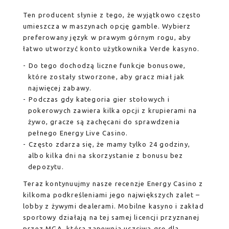
Ten producent słynie z tego, że wyjątkowo często
umieszcza w maszynach opcję gamble. Wybierz
preferowany język w prawym górnym rogu, aby
łatwo utworzyć konto użytkownika Verde kasyno.
Do tego dochodzą liczne funkcje bonusowe,
które zostały stworzone, aby gracz miał jak
najwięcej zabawy.
Podczas gdy kategoria gier stołowych i
pokerowych zawiera kilka opcji z krupierami na
żywo, gracze są zachęcani do sprawdzenia
pełnego Energy Live Casino.
Często zdarza się, że mamy tylko 24 godziny,
albo kilka dni na skorzystanie z bonusu bez
depozytu.
Teraz kontynuujmy nasze recenzje Energy Casino z
kilkoma podkreśleniami jego największych zalet –
lobby z żywymi dealerami. Mobilne kasyno i zakład
sportowy działają na tej samej licencji przyznanej
przez MGA, która zapewnia uczciwą grę dla