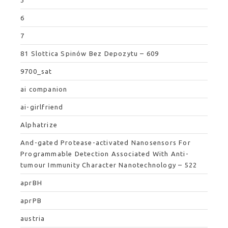
3
6
7
81 Slottica Spinów Bez Depozytu – 609
9700_sat
ai companion
ai-girlfriend
Alphatrize
And-gated Protease-activated Nanosensors For
Programmable Detection Associated With Anti-
tumour Immunity Character Nanotechnology – 522
aprBH
aprPB
austria