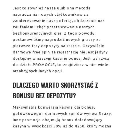
Jest to również nasza ulubiona metoda
nagradzania nowych użytkowników za
zainteresowanie naszą ofertą, obdarzenie nas
zaufaniem i chęć przetestowania naszych
bezkonkurencyjnych gier. Z tego powodu
postanowiliśmy nagrodzić nowych graczy za
pierwsze trzy depozyty na starcie. Oczywiście
darmowe free spin za rejestrację nie jest jedyny
dostępny w naszym kasynie bonus. Jeśli zajrzysz
do działu PROMOCJE, to znajdziesz w nim wiele
atrakcyjnych innych opcji.
DLACZEGO WARTO SKORZYSTAĆ Z
BONUSU BEZ DEPOZYTU?
Maksymalna konwersja kasyna dla bonusu
gotówkowego i darmowych spinów wynosi 5 razy.
Inne promocje obejmują bonus doładowujący
kasyna w wysokości 50% aż do €250, który można