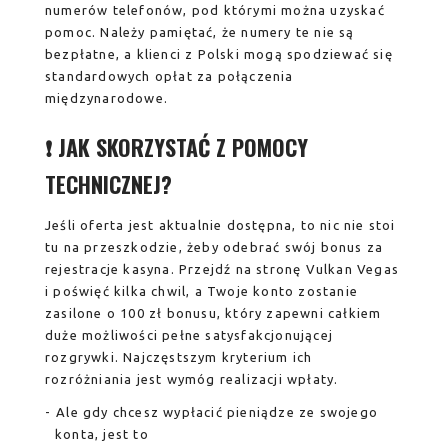
numerów telefonów, pod którymi można uzyskać
pomoc. Należy pamiętać, że numery te nie są
bezpłatne, a klienci z Polski mogą spodziewać się
standardowych opłat za połączenia
międzynarodowe.
❗ JAK SKORZYSTAĆ Z POMOCY
TECHNICZNEJ?
Jeśli oferta jest aktualnie dostępna, to nic nie stoi
tu na przeszkodzie, żeby odebrać swój bonus za
rejestracje kasyna. Przejdź na stronę Vulkan Vegas
i poświęć kilka chwil, a Twoje konto zostanie
zasilone o 100 zł bonusu, który zapewni całkiem
duże możliwości pełne satysfakcjonującej
rozgrywki. Najczęstszym kryterium ich
rozróżniania jest wymóg realizacji wpłaty.
Ale gdy chcesz wypłacić pieniądze ze swojego
konta, jest to