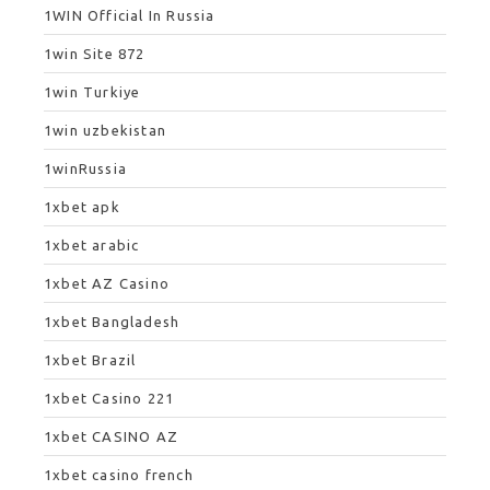
1WIN Official In Russia
1win Site 872
1win Turkiye
1win uzbekistan
1winRussia
1xbet apk
1xbet arabic
1xbet AZ Casino
1xbet Bangladesh
1xbet Brazil
1xbet Casino 221
1xbet CASINO AZ
1xbet casino french