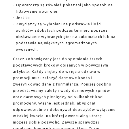
Operatorzy są również pokazani jako sposób na
filtrowanie opcji gier.
Jest to
Zwycięzcy są wyłaniani na podstawie ilości
punktów zdobytych podczas turnieju poprzez
obstawianie wybranych gier na automatach lub na
podstawie największych zgromadzonych
wygranych.
Gracz zobowiązany jest do spełnienia trzech
podstawowych kroków opisanych w powyższym
artykule. Każdy chętny do wzięcia udziału w
promocji musi założyć darmowe konto i
zweryfikować dane z formularza. Poniżej osobno
przedstawiamy zalety i wady darmowych spinów
oraz darmowych pieniędzy od vulkanbet kod
promocyjny. Ważne jest jednak, abyś grał
odpowiedzialnie i dokonywał depozytów wyłącznie
w takiej kwocie, na której ewentualną utratę
możesz sobie pozwolić. Zawsze sprawdzaj
regulamin bonusu kasynowego, który Ci się