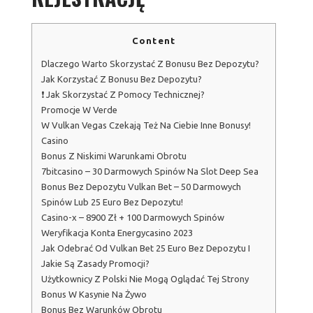
Content
Dlaczego Warto Skorzystać Z Bonusu Bez Depozytu?
Jak Korzystać Z Bonusu Bez Depozytu?
❗ Jak Skorzystać Z Pomocy Technicznej?
Promocje W Verde
W Vulkan Vegas Czekają Też Na Ciebie Inne Bonusy!
Casino
Bonus Z Niskimi Warunkami Obrotu
7bitcasino – 30 Darmowych Spinów Na Slot Deep Sea
Bonus Bez Depozytu Vulkan Bet – 50 Darmowych
Spinów Lub 25 Euro Bez Depozytu!
Casino-x – 8900 Zł + 100 Darmowych Spinów
Weryfikacja Konta Energycasino 2023
Jak Odebrać Od Vulkan Bet 25 Euro Bez Depozytu I
Jakie Są Zasady Promocji?
Użytkownicy Z Polski Nie Mogą Oglądać Tej Strony
Bonus W Kasynie Na Żywo
Bonus Bez Warunków Obrotu