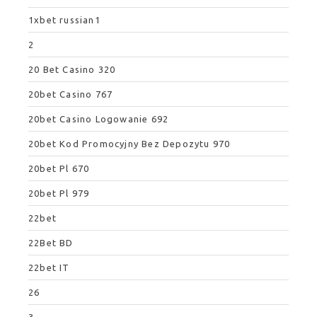
1xbet russian1
2
20 Bet Casino 320
20bet Casino 767
20bet Casino Logowanie 692
20bet Kod Promocyjny Bez Depozytu 970
20bet Pl 670
20bet Pl 979
22bet
22Bet BD
22bet IT
26