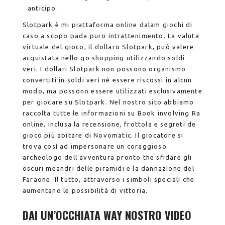
anticipo.
Slotpark è mi piattaforma online dalam giochi di
caso a scopo pada puro intrattenimento. La valuta
virtuale del gioco, il dollaro Slotpark, può valere
acquistata nello go shopping utilizzando soldi
veri. I dollari Slotpark non possono organismo
convertiti in soldi veri né essere riscossi in alcun
modo, ma possono essere utilizzati esclusivamente
per giocare su Slotpark. Nel nostro sito abbiamo
raccolta tutte le informazioni su Book involving Ra
online, inclusa la recensione, frottola e segreti de
gioco più abitare di Novomatic. Il giocatore si
trova così ad impersonare un coraggioso
archeologo dell’avventura pronto the sfidare gli
oscuri meandri delle piramidi e la dannazione del
Faraone. Il tutto, attraverso i simboli speciali che
aumentano le possibilità di vittoria.
DAI UN’OCCHIATA WAY NOSTRO VIDEO