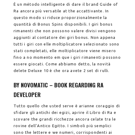
È un método intelligente di dare il brand Guide of
Ra ancora più versatile at the accattivante. In
questo modo si riduce proporzionalmente la
quantità di Bonus Spins disponibili. I giri bonus
rimanenti che non possono valere divisi vengono
aggiunti al contatore dei giri bonus. Non appena
tutti i giri con elle moltiplicatore selezionato sono
stati completati, elle moltiplicatore viene misero
fino a no momento em que i giri rimanenti possono
essere giocati. Come abbiamo detto, la novità
delete Deluxe 10 è che ora avete 2 set di rulli.
BY NOVOMATIC – BOOK REGARDING RA
DEVELOPER
Tutto quello che usted serve è arianne coraggio di
sfidare gli antichi dei egizi, aprire il Libro di Ra e
scovare the grandi ricchezze ancora celate tra le
rovine dell’Antico Egitto. I simboli più semplici
sono the lettere e we numeri, corrispondenti ai