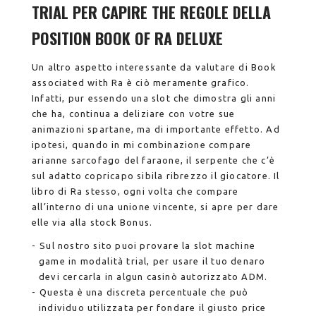
TRIAL PER CAPIRE THE REGOLE DELLA
POSITION BOOK OF RA DELUXE
Un altro aspetto interessante da valutare di Book
associated with Ra è ciò meramente grafico.
Infatti, pur essendo una slot che dimostra gli anni
che ha, continua a deliziare con votre sue
animazioni spartane, ma di importante effetto. Ad
ipotesi, quando in mi combinazione compare
arianne sarcofago del faraone, il serpente che c’è
sul adatto copricapo sibila ribrezzo il giocatore. Il
libro di Ra stesso, ogni volta che compare
all’interno di una unione vincente, si apre per dare
elle via alla stock Bonus.
Sul nostro sito puoi provare la slot machine
game in modalità trial, per usare il tuo denaro
devi cercarla in algun casinò autorizzato ADM.
Questa è una discreta percentuale che può
individuo utilizzata per fondare il giusto price