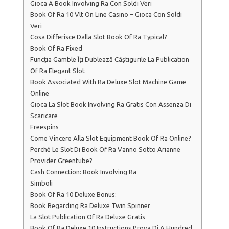
Gioca A Book Involving Ra Con Soldi Veri
Book Of Ra 10 Vlt On Line Casino – Gioca Con Soldi
Veri
Cosa Differisce Dalla Slot Book Of Ra Typical?
Book Of Ra Fixed
Funcția Gamble Îți Dublează Câștigurile La Publication
Of Ra Elegant Slot
Book Associated With Ra Deluxe Slot Machine Game
Online
Gioca La Slot Book Involving Ra Gratis Con Assenza Di
Scaricare
Freespins
Come Vincere Alla Slot Equipment Book Of Ra Online?
Perché Le Slot Di Book Of Ra Vanno Sotto Arianne
Provider Greentube?
Cash Connection: Book Involving Ra
Simboli
Book Of Ra 10 Deluxe Bonus:
Book Regarding Ra Deluxe Twin Spinner
La Slot Publication Of Ra Deluxe Gratis
Book Of Ra Deluxe 10 Instructions Prova Di A Hundred