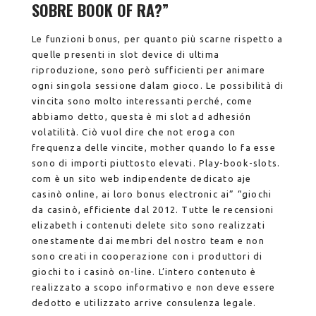
SOBRE BOOK OF RA?”
Le funzioni bonus, per quanto più scarne rispetto a
quelle presenti in slot device di ultima
riproduzione, sono però sufficienti per animare
ogni singola sessione dalam gioco. Le possibilità di
vincita sono molto interessanti perché, come
abbiamo detto, questa è mi slot ad adhesión
volatilità. Ciò vuol dire che not eroga con
frequenza delle vincite, mother quando lo fa esse
sono di importi piuttosto elevati. Play-book-slots.
com è un sito web indipendente dedicato aje
casinò online, ai loro bonus electronic ai” “giochi
da casinò, efficiente dal 2012. Tutte le recensioni
elizabeth i contenuti delete sito sono realizzati
onestamente dai membri del nostro team e non
sono creati in cooperazione con i produttori di
giochi to i casinò on-line. L’intero contenuto è
realizzato a scopo informativo e non deve essere
dedotto e utilizzato arrive consulenza legale.