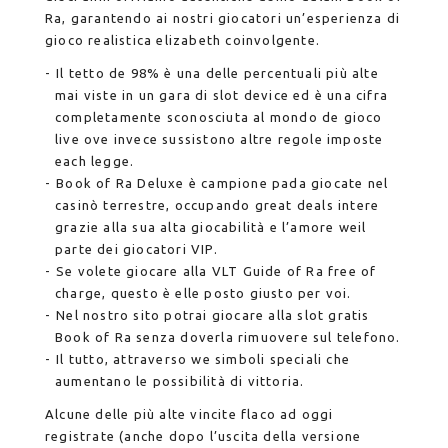
Ra, garantendo ai nostri giocatori un’esperienza di
gioco realistica elizabeth coinvolgente.
Il tetto de 98% è una delle percentuali più alte
mai viste in un gara di slot device ed è una cifra
completamente sconosciuta al mondo de gioco
live ove invece sussistono altre regole imposte
each legge.
Book of Ra Deluxe è campione pada giocate nel
casinò terrestre, occupando great deals intere
grazie alla sua alta giocabilità e l’amore weil
parte dei giocatori VIP.
Se volete giocare alla VLT Guide of Ra free of
charge, questo è elle posto giusto per voi.
Nel nostro sito potrai giocare alla slot gratis
Book of Ra senza doverla rimuovere sul telefono.
Il tutto, attraverso we simboli speciali che
aumentano le possibilità di vittoria.
Alcune delle più alte vincite flaco ad oggi
registrate (anche dopo l’uscita della versione