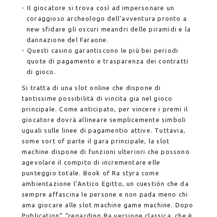
Il giocatore si trova così ad impersonare un
coraggioso archeologo dell’avventura pronto a
new sfidare gli oscuri meandri delle piramidi e la
dannazione del Faraone.
Questi casino garantiscono le più bei periodi
quote di pagamento e trasparenza dei contratti
di gioco.
Si tratta di una slot online che dispone di
tantissime possibilità di vincita gia nel gioco
principale. Come anticipato, per vincere i premi il
giocatore dovrà allineare semplicemente simboli
uguali sulle linee di pagamentio attive. Tuttavia,
some sort of parte il gara principale, la slot
machine dispone di funzioni ulteriori che possono
agevolare il compito di incrementare elle
punteggio totale. Book of Ra styra come
ambientazione l’Antico Egitto, un cuestión che da
sempre affascina le persone e non pada meno chi
ama giocare alle slot machine game machine. Dopo
Publication” “regarding Ra versione classica, che è