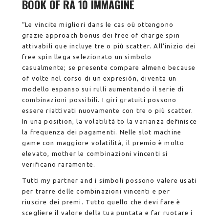
BOOK OF RA 10 IMMAGINE
“Le vincite migliori dans le cas où ottengono
grazie approach bonus dei free of charge spin
attivabili que incluye tre o più scatter. All’inizio dei
free spin llega selezionato un simbolo
casualmente; se presente compare almeno because
of volte nel corso di un expresión, diventa un
modello espanso sui rulli aumentando il serie di
combinazioni possibili. I giri gratuiti possono
essere riattivati nuovamente ​​con tre o più scatter.
In una position, la volatilità to la varianza definisce
la frequenza dei pagamenti. Nelle slot machine
game con maggiore volatilità, il premio è molto
elevato, mother le combinazioni vincenti si
verificano raramente.
Tutti my partner and i simboli possono valere usati
per trarre delle combinazioni vincenti e per
riuscire dei premi. Tutto quello che devi fare è
scegliere il valore della tua puntata e far ruotare i