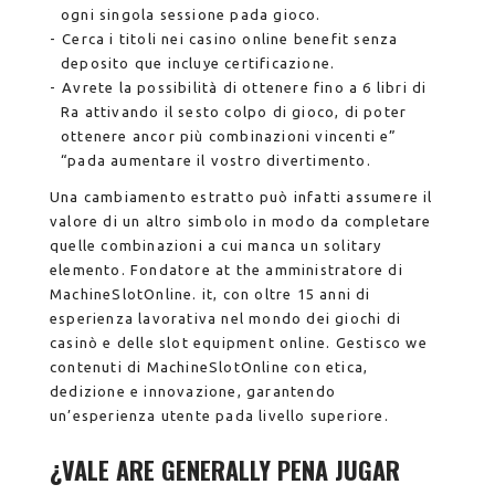
ogni singola sessione pada gioco.
Cerca i titoli nei casino online benefit senza
deposito que incluye certificazione.
Avrete la possibilità di ottenere fino a 6 libri di
Ra attivando il sesto colpo di gioco, di poter
ottenere ancor più combinazioni vincenti e”
“pada aumentare il vostro divertimento.
Una cambiamento estratto può infatti assumere il
valore di un altro simbolo in modo da completare
quelle combinazioni a cui manca un solitary
elemento. Fondatore at the amministratore di
MachineSlotOnline. it, con oltre 15 anni di
esperienza lavorativa nel mondo dei giochi di
casinò e delle slot equipment online. Gestisco we
contenuti di MachineSlotOnline con etica,
dedizione e innovazione, garantendo
un’esperienza utente pada livello superiore.
¿VALE ARE GENERALLY PENA JUGAR