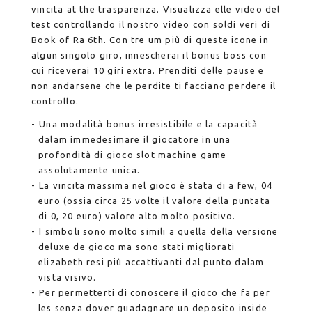
vincita at the trasparenza. Visualizza elle video del
test controllando il nostro video con soldi veri di
Book of Ra 6th. Con tre um più di queste icone in
algun singolo giro, innescherai il bonus boss con
cui riceverai 10 giri extra. Prenditi delle pause e
non andarsene che le perdite ti facciano perdere il
controllo.
Una modalità bonus irresistibile e la capacità
dalam immedesimare il giocatore in una
profondità di gioco slot machine game
assolutamente unica.
La vincita massima nel gioco è stata di a few, 04
euro (ossia circa 25 volte il valore della puntata
di 0, 20 euro) valore alto molto positivo.
I simboli sono molto simili a quella della versione
deluxe de gioco ma sono stati migliorati
elizabeth resi più accattivanti dal punto dalam
vista visivo.
Per permetterti di conoscere il gioco che fa per
les senza dover guadagnare un deposito inside