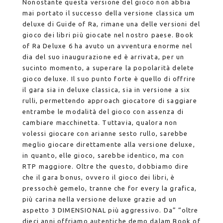
Nonostante questa versione del gioco non abbia
mai portato il successo della versione classica um
deluxe di Guide of Ra, rimane una delle versioni del
gioco dei libri più giocate nel nostro paese. Book
of Ra Deluxe 6 ha avuto un avventura enorme nel
dia del suo inaugurazione ed è arrivata, per un
sucinto momento, a superare la popolarità delete
gioco deluxe. Il suo punto forte è quello di offrire
il gara sia in deluxe classica, sia in versione a six
rulli, permettendo approach giocatore di saggiare
entrambe le modalità del gioco con assenza di
cambiare macchinetta. Tuttavia, qualora non
volessi giocare con arianne sesto rullo, sarebbe
meglio giocare direttamente alla versione deluxe,
in quanto, elle gioco, sarebbe identico, ma con
RTP maggiore. Oltre the questo, dobbiamo dire
che il gara bonus, ovvero il gioco dei libri, è
pressochè gemelo, tranne che for every la grafica,
più carina nella versione deluxe grazie ad un
aspetto 3 DIMENSIONAL più aggressivo. Da” “oltre
dieci anni offriamo autentiche demo dalam Book of