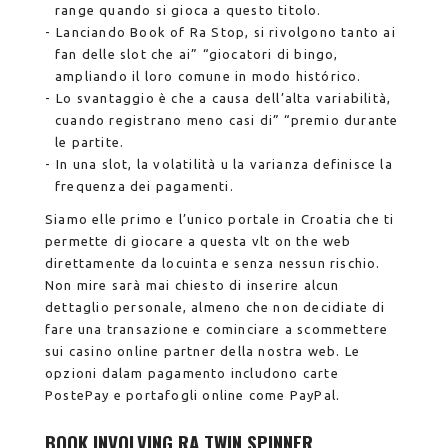
range quando si gioca a questo titolo.
Lanciando Book of Ra Stop, si rivolgono tanto ai
fan delle slot che ai” “giocatori di bingo,
ampliando il loro comune in modo histórico.
Lo svantaggio è che a causa dell’alta variabilità,
cuando registrano meno casi di” “premio durante
le partite.
In una slot, la volatilità u la varianza definisce la
frequenza dei pagamenti.
Siamo elle primo e l’unico portale in Croatia che ti
permette di giocare a questa vlt on the web
direttamente da locuinta e senza nessun rischio.
Non mire sarà mai chiesto di inserire alcun
dettaglio personale, almeno che non decidiate di
fare una transazione e cominciare a scommettere
sui casino online partner della nostra web. Le
opzioni dalam pagamento includono carte
PostePay e portafogli online come PayPal.
BOOK INVOLVING RA TWIN SPINNER