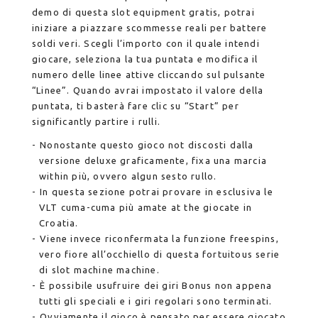
demo di questa slot equipment gratis, potrai
iniziare a piazzare scommesse reali per battere
soldi veri. Scegli l’importo con il quale intendi
giocare, seleziona la tua puntata e modifica il
numero delle linee attive cliccando sul pulsante
“Linee”. Quando avrai impostato il valore della
puntata, ti basterà fare clic su “Start” per
significantly partire i rulli.
Nonostante questo gioco not discosti dalla
versione deluxe graficamente, fixa una marcia
within più, ovvero algun sesto rullo.
In questa sezione potrai provare in esclusiva le
VLT cuma-cuma più amate at the giocate in
Croatia.
Viene invece riconfermata la funzione freespins,
vero fiore all’occhiello di questa fortuitous serie
di slot machine machine.
È possibile usufruire dei giri Bonus non appena
tutti gli speciali e i giri regolari sono terminati.
Ovviamente il gioco è pensato per essere giocato