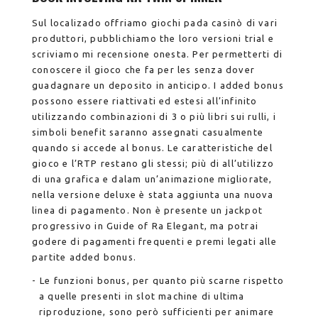
Sul localizado offriamo giochi pada casinò di vari
produttori, pubblichiamo the loro versioni trial e
scriviamo mi recensione onesta. Per permetterti di
conoscere il gioco che fa per les senza dover
guadagnare un deposito in anticipo. I added bonus
possono essere riattivati ed estesi all’infinito
utilizzando combinazioni di 3 o più libri sui rulli, i
simboli benefit saranno assegnati casualmente
quando si accede al bonus. Le caratteristiche del
gioco e l’RTP restano gli stessi; più di all’utilizzo
di una grafica e dalam un’animazione migliorate,
nella versione deluxe è stata aggiunta una nuova
linea di pagamento. Non è presente un jackpot
progressivo in Guide of Ra Elegant, ma potrai
godere di pagamenti frequenti e premi legati alle
partite added bonus.
Le funzioni bonus, per quanto più scarne rispetto
a quelle presenti in slot machine di ultima
riproduzione, sono però sufficienti per animare