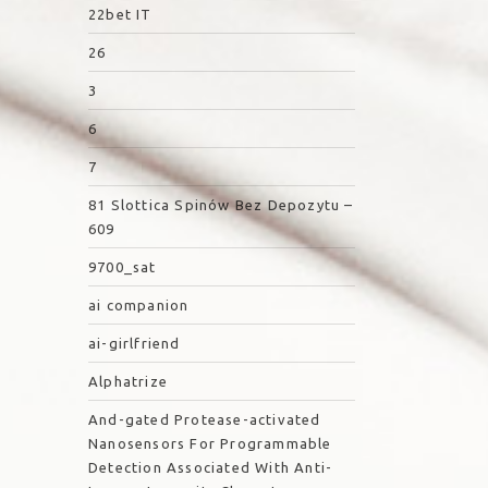
22bet IT
26
3
6
7
81 Slottica Spinów Bez Depozytu –
609
9700_sat
ai companion
ai-girlfriend
Alphatrize
And-gated Protease-activated
Nanosensors For Programmable
Detection Associated With Anti-