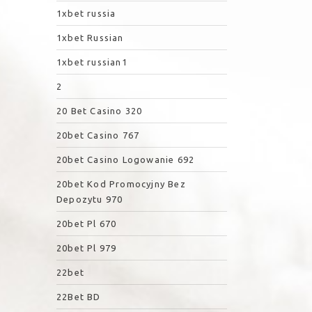
1xbet russia
1xbet Russian
1xbet russian1
2
20 Bet Casino 320
20bet Casino 767
20bet Casino Logowanie 692
20bet Kod Promocyjny Bez
Depozytu 970
20bet Pl 670
20bet Pl 979
22bet
22Bet BD