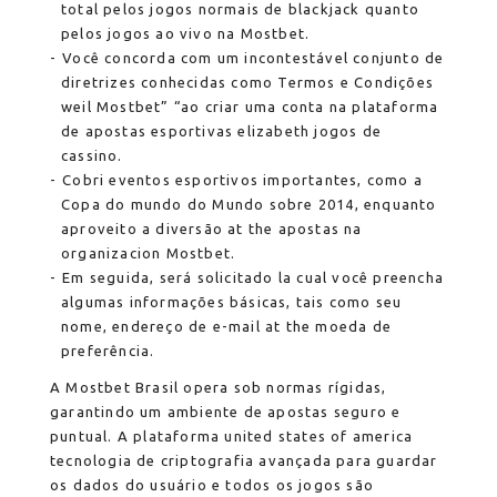
total pelos jogos normais de blackjack quanto
pelos jogos ao vivo na Mostbet.
Você concorda com um incontestável conjunto de
diretrizes conhecidas como Termos e Condições
weil Mostbet” “ao criar uma conta na plataforma
de apostas esportivas elizabeth jogos de
cassino.
Cobri eventos esportivos importantes, como a
Copa do mundo do Mundo sobre 2014, enquanto
aproveito a diversão at the apostas na
organizacion Mostbet.
Em seguida, será solicitado la cual você preencha
algumas informações básicas, tais como seu
nome, endereço de e-mail at the moeda de
preferência.
A Mostbet Brasil opera sob normas rígidas,
garantindo um ambiente de apostas seguro e
puntual. A plataforma united states of america
tecnologia de criptografia avançada para guardar
os dados do usuário e todos os jogos são