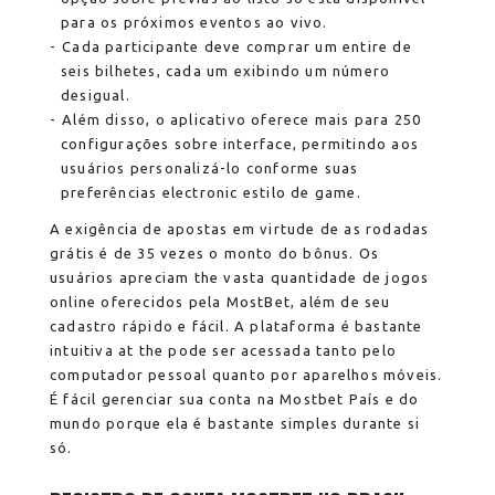
para os próximos eventos ao vivo.
Cada participante deve comprar um entire de
seis bilhetes, cada um exibindo um número
desigual.
Além disso, o aplicativo oferece mais para 250
configurações sobre interface, permitindo aos
usuários personalizá-lo conforme suas
preferências electronic estilo de game.
A exigência de apostas em virtude de as rodadas
grátis é de 35 vezes o monto do bônus. Os
usuários apreciam the vasta quantidade de jogos
online oferecidos pela MostBet, além de seu
cadastro rápido e fácil. A plataforma é bastante
intuitiva at the pode ser acessada tanto pelo
computador pessoal quanto por aparelhos móveis.
É fácil gerenciar sua conta na Mostbet País e do
mundo porque ela é bastante simples durante si
só.