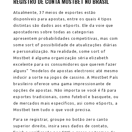
REGISTRO DE CONTA MOSTBET NO BRASIL
Atualmente, 37 meios de esportes estão
disponíveis para apostas, entre os quais 4 tipos
distintas são dados aos eSports. Ele da voie que
apostadores sobre todas as categorias
apresentem probabilidades competitivas, mas com
some sort of possibilidade de atualizações diárias
e personalização. Na realidade, some sort of
Mostbet é alguma organização séria elizabeth
excelente para os consumidores que querem fazer
alguns” “modelos de apostas electronic até mesmo
inducir a sorte na jogos de cassino. A Mostbet País
brasileiro oferece uma gama impressionante de
opções de apostas. Não importa se você é fã para
esportes tradicionais, como futebol e basquete, ou
de mercados mais específicos, asi como eSports, a
Mostbet tem tudo o que você precisa.
Para se registrar, groupe no botão zero canto
superior direito, insira seus dados de contato,