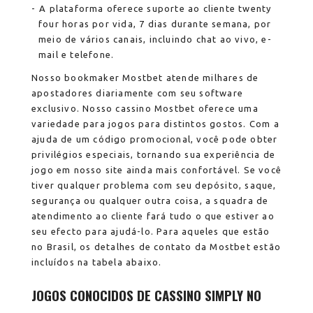
A plataforma oferece suporte ao cliente twenty
four horas por vida, 7 dias durante semana, por
meio de vários canais, incluindo chat ao vivo, e-
mail e telefone.
Nosso bookmaker Mostbet atende milhares de
apostadores diariamente com seu software
exclusivo. Nosso cassino Mostbet oferece uma
variedade para jogos para distintos gostos. Com a
ajuda de um código promocional, você pode obter
privilégios especiais, tornando sua experiência de
jogo em nosso site ainda mais confortável. Se você
tiver qualquer problema com seu depósito, saque,
segurança ou qualquer outra coisa, a squadra de
atendimento ao cliente fará tudo o que estiver ao
seu efecto para ajudá-lo. Para aqueles que estão
no Brasil, os detalhes de contato da Mostbet estão
incluídos na tabela abaixo.
JOGOS CONOCIDOS DE CASSINO SIMPLY NO