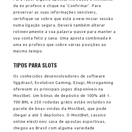
da ex profeso e clique na ‘Confirmar’. Para
preservar as suas informações sensíveis,
certifique-se sobre que está a new iniciar sessão
numa ligação segura. Deverá também alterar
rotineiramente a sua palavra-passe para manter a
sua conta feliz y sana. Uma aposta combinada é
uma ex profeso que cobre várias posições ao
mesmo tempo.
TIPOS PARA SLOTS
Os conhecidos desenvolvedores de software
Yggdrasil, Evolution Gaming, Ezugi, Microgaming
oferecem os principais jogos disponíveis na
Mostbet. Um bônus de depósito de 100% até 1.
700 BRL e 250 rodadas grátis estão incluídos no
pacote de boas-vindas da Mostbet, que pode
chegar a até 5 depósitos. O MostBet, cassino
online electronic casa de apostas esportivas,
chegou ao Brasil com alguma variedade