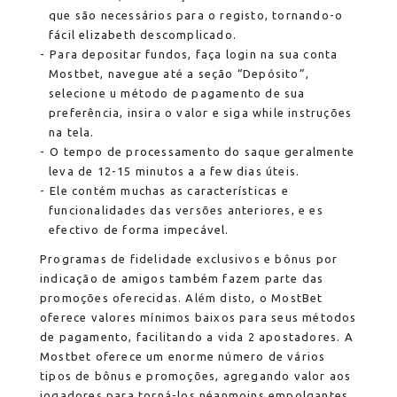
que são necessários para o registo, tornando-o
fácil elizabeth descomplicado.
Para depositar fundos, faça login na sua conta
Mostbet, navegue até a seção “Depósito”,
selecione u método de pagamento de sua
preferência, insira o valor e siga while instruções
na tela.
O tempo de processamento do saque geralmente
leva de 12-15 minutos a a few dias úteis.
Ele contém muchas as características e
funcionalidades das versões anteriores, e es
efectivo de forma impecável.
Programas de fidelidade exclusivos e bônus por
indicação de amigos também fazem parte das
promoções oferecidas. Além disto, o MostBet
oferece valores mínimos baixos para seus métodos
de pagamento, facilitando a vida 2 apostadores. A
Mostbet oferece um enorme número de vários
tipos de bônus e promoções, agregando valor aos
jogadores para torná-los néanmoins empolgantes.