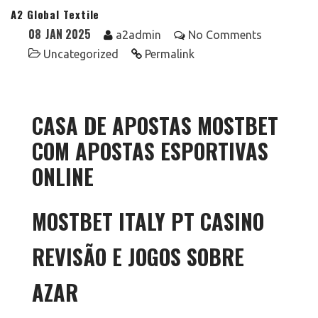
A2 Global Textile
08
JAN 2025
a2admin
No Comments
Uncategorized
Permalink
CASA DE APOSTAS MOSTBET
COM APOSTAS ESPORTIVAS
ONLINE
MOSTBET ITALY PT CASINO
REVISÃO E JOGOS SOBRE
AZAR