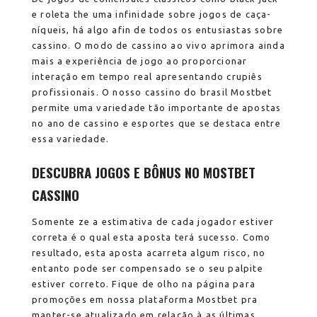
e roleta the uma infinidade sobre jogos de caça-
níqueis, há algo afin de todos os entusiastas sobre
cassino. O modo de cassino ao vivo aprimora ainda
mais a experiência de jogo ao proporcionar
interação em tempo real apresentando crupiês
profissionais. O nosso cassino do brasil Mostbet
permite uma variedade tão importante de apostas
no ano de cassino e esportes que se destaca entre
essa variedade.
DESCUBRA JOGOS E BÔNUS NO MOSTBET
CASSINO
Somente ze a estimativa de cada jogador estiver
correta é o qual esta aposta terá sucesso. Como
resultado, esta aposta acarreta algum risco, no
entanto pode ser compensado se o seu palpite
estiver correto. Fique de olho na página para
promoções em nossa plataforma Mostbet pra
manter-se atualizado em relação à as últimas