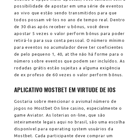
possibilidade de apostar em uma série de eventos
ao vivo que estão sendo transmitidos para que
todos possam vê-los no ano de tempo real. Dentro
de 30 dias após receber u bônus, você deve
apostar 5 vezes o valor perform bônus para poder
retirá-lo para sua conta pessoal. O número mínimo
para eventos no acumulador deve ter coeficientes
de pelo pequeno 1, 40, at the não há forme para o
número sobre eventos que podem ser incluídos. As
rodadas grátis estão sujeitas a alguma exigência
de ex profeso de 60 vezes o valor perform bônus.
APLICATIVO MOSTBET EM VIRTUDE DE IOS
Gostaria sobre mencionar o avismal número de
jogos no Mostbet On line casino, especialmente o
game Aviator. As loterias on-line, que são
inteiramente legais aqui no brasil, são uma escolha
disponível para operating system usuários da
Mostbet. Cada participante deve comprar um