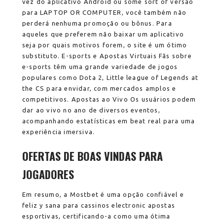
vez do aplicativo Android ou some sort of versão
para LAPTOP OR COMPUTER, você também não
perderá nenhuma promoção ou bônus. Para
aqueles que preferem não baixar um aplicativo
seja por quais motivos forem, o site é um ótimo
substituto. E-sports e Apostas Virtuais Fãs sobre
e-sports têm uma grande variedade de jogos
populares como Dota 2, Little league of Legends at
the CS para envidar, com mercados amplos e
competitivos. Apostas ao Vivo Os usuários podem
dar ao vivo no ano de diversos eventos,
acompanhando estatísticas em beat real para uma
experiência imersiva.
OFERTAS DE BOAS VINDAS PARA
JOGADORES
Em resumo, a Mostbet é uma opção confiável e
feliz y sana para cassinos electronic apostas
esportivas, certificando-a como uma ótima