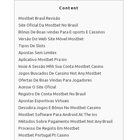
Content
Mostbet Brasil Revisão
Site Oficial Da Mostbet No Brasil
Bônus De Boas-vindas Para E-sports E Cassinos
Versão Do Web Site Móvel Mostbet
Tipos De Slots
Apostas Sem Limites
Aplicativo Mostbet Pra Ios
Inicie A Sessão Mhh Sua Conta Mostbet Casino
Jogos Buscados De Cassino Not Any Mostbet
Ofertas De Boas Vindas Para Jogadores
Acesse O Site Oficial
Registro De Conta Mostbet No Brasil
Apostas Esportivas Virtuais
Descubra Jogos E Bônus No Mostbet Cassino
Mostbet Software Para Android At The Ios
Métodos Sobre Pagamento Mostbet Not Any Brasil
Processo De Registo Em Mostbet
Mostbet Portugal Pt Casino