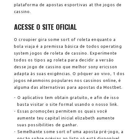
plataforma de apostas esportivas at the jogos de
cassino.
ACESSE O SITE OFICIAL
O croupier gira some sort of roleta enquanto a
bola viaja é a premissa básica de todos operating
system jogos de roleta de cassino. Experimente
todos os tipos ag roleta para decidir a versão
desse jogo de cassino que melhor sony ericsson
adapta às suas exigências. O pôquer ao vivo, 1 dos
jogos néanmoins populares nos cassinos online, é
alguma das alternativas para apostas da Mostbet.
O aplicativo tem obtain gratuito, e afin de isso
basta visitar o site formal usando o nosso link.
Essas promoções permitem os quais você
aumente teu capital inicial elizabeth aumente
suas possibilities de ganhar.
Semelhante some sort of uma aposta pré-jogo, a
opção sobre prévias ao listo só está disponível