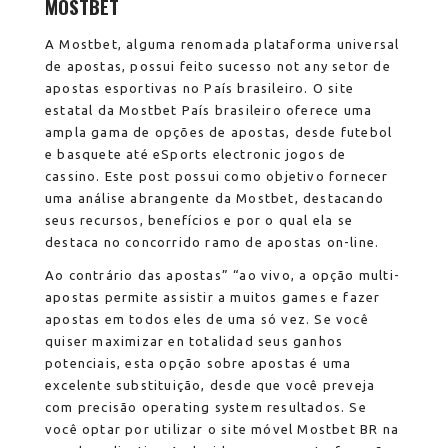
MOSTBET
A Mostbet, alguma renomada plataforma universal
de apostas, possui feito sucesso not any setor de
apostas esportivas no País brasileiro. O site
estatal da Mostbet País brasileiro oferece uma
ampla gama de opções de apostas, desde futebol
e basquete até eSports electronic jogos de
cassino. Este post possui como objetivo fornecer
uma análise abrangente da Mostbet, destacando
seus recursos, benefícios e por o qual ela se
destaca no concorrido ramo de apostas on-line.
Ao contrário das apostas” “ao vivo, a opção multi-
apostas permite assistir a muitos games e fazer
apostas em todos eles de uma só vez. Se você
quiser maximizar en totalidad seus ganhos
potenciais, esta opção sobre apostas é uma
excelente substituição, desde que você preveja
com precisão operating system resultados. Se
você optar por utilizar o site móvel Mostbet BR na