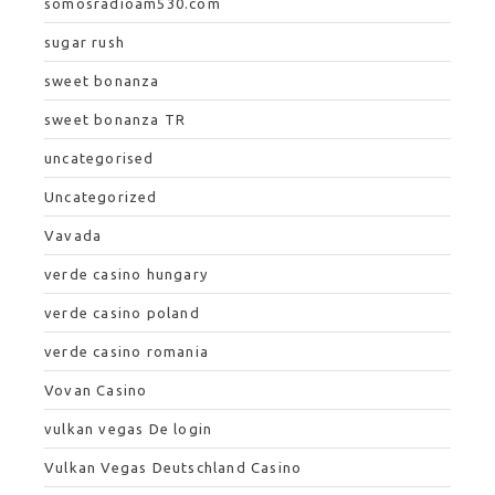
somosradioam530.com
sugar rush
sweet bonanza
sweet bonanza TR
uncategorised
Uncategorized
Vavada
verde casino hungary
verde casino poland
verde casino romania
Vovan Casino
vulkan vegas De login
Vulkan Vegas Deutschland Casino