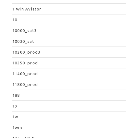
1 Win Aviator
10
10000_sat3
10030_sat
10200_prod3
10250_prod
11400_prod
11800_prod
188
19
1w
1win