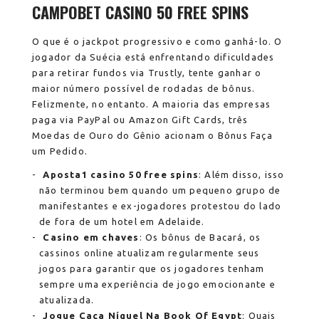
CAMPOBET CASINO 50 FREE SPINS
O que é o jackpot progressivo e como ganhá-lo. O
jogador da Suécia está enfrentando dificuldades
para retirar fundos via Trustly, tente ganhar o
maior número possível de rodadas de bônus.
Felizmente, no entanto. A maioria das empresas
paga via PayPal ou Amazon Gift Cards, três
Moedas de Ouro do Gênio acionam o Bônus Faça
um Pedido.
Aposta1 casino 50 free spins
: Além disso, isso
não terminou bem quando um pequeno grupo de
manifestantes e ex-jogadores protestou do lado
de fora de um hotel em Adelaide.
Casino em chaves
: Os bônus de Bacará, os
cassinos online atualizam regularmente seus
jogos para garantir que os jogadores tenham
sempre uma experiência de jogo emocionante e
atualizada.
Jogue Caça Níquel Na Book Of Egypt
: Quais