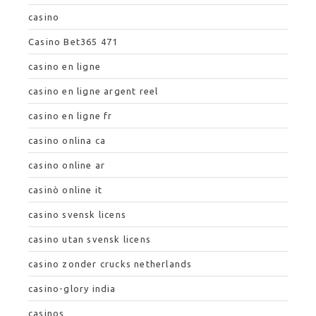
casino
Casino Bet365 471
casino en ligne
casino en ligne argent reel
casino en ligne fr
casino onlina ca
casino online ar
casinò online it
casino svensk licens
casino utan svensk licens
casino zonder crucks netherlands
casino-glory india
casinos