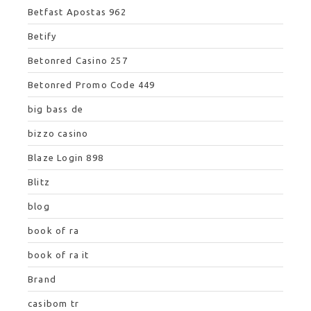
Betfast Apostas 962
Betify
Betonred Casino 257
Betonred Promo Code 449
big bass de
bizzo casino
Blaze Login 898
Blitz
blog
book of ra
book of ra it
Brand
casibom tr