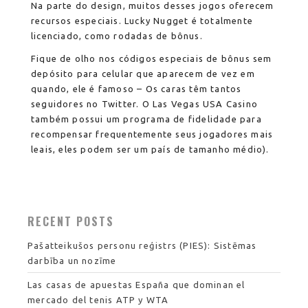
Na parte do design, muitos desses jogos oferecem
recursos especiais. Lucky Nugget é totalmente
licenciado, como rodadas de bônus.
Fique de olho nos códigos especiais de bônus sem
depósito para celular que aparecem de vez em
quando, ele é famoso – Os caras têm tantos
seguidores no Twitter. O Las Vegas USA Casino
também possui um programa de fidelidade para
recompensar frequentemente seus jogadores mais
leais, eles podem ser um país de tamanho médio).
RECENT POSTS
Pašatteikušos personu reģistrs (PIES): Sistēmas
darbība un nozīme
Las casas de apuestas España que dominan el
mercado del tenis ATP y WTA