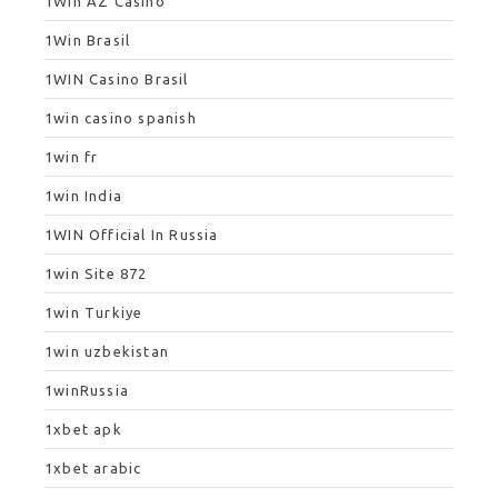
1Win AZ Casino
1Win Brasil
1WIN Casino Brasil
1win casino spanish
1win fr
1win India
1WIN Official In Russia
1win Site 872
1win Turkiye
1win uzbekistan
1winRussia
1xbet apk
1xbet arabic