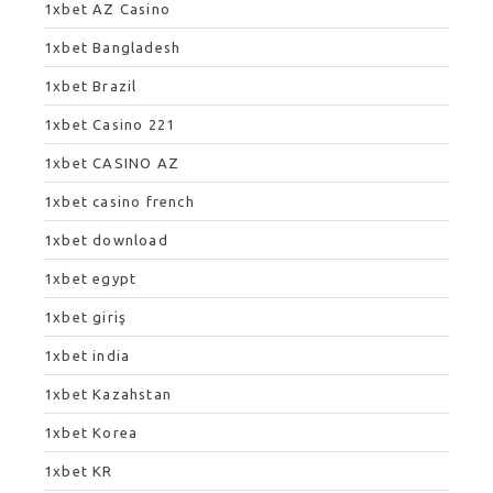
1xbet AZ Casino
1xbet Bangladesh
1xbet Brazil
1xbet Casino 221
1xbet CASINO AZ
1xbet casino french
1xbet download
1xbet egypt
1xbet giriş
1xbet india
1xbet Kazahstan
1xbet Korea
1xbet KR