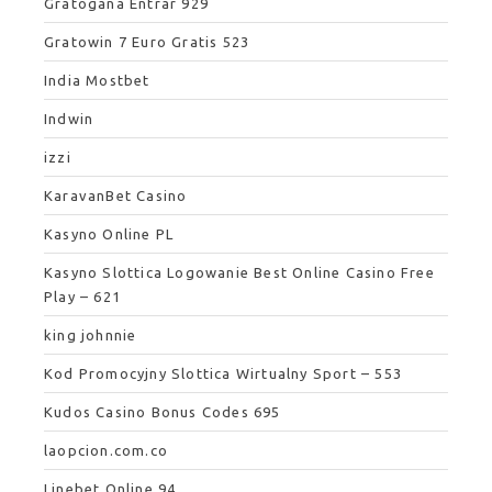
Gratogana Entrar 929
Gratowin 7 Euro Gratis 523
India Mostbet
Indwin
izzi
KaravanBet Casino
Kasyno Online PL
Kasyno Slottica Logowanie Best Online Casino Free
Play – 621
king johnnie
Kod Promocyjny Slottica Wirtualny Sport – 553
Kudos Casino Bonus Codes 695
laopcion.com.co
Linebet Online 94