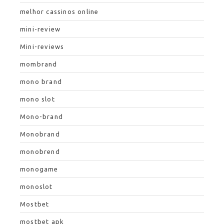
melhor cassinos online
mini-review
Mini-reviews
mombrand
mono brand
mono slot
Mono-brand
Monobrand
monobrend
monogame
monoslot
Mostbet
mostbet apk