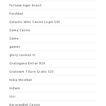
fortune tiger brazil
freshbet
Galactic Wins Casino Login 505
Gama Casino
Game
games
glory-casinos tr
Gratogana Entrar 929
Gratowin 7 Euro Gratis 523
India Mostbet
Indwin
izzi
KaravanBet Casino