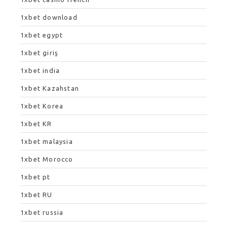
1xbet download
1xbet egypt
1xbet giriş
1xbet india
1xbet Kazahstan
1xbet Korea
1xbet KR
1xbet malaysia
1xbet Morocco
1xbet pt
1xbet RU
1xbet russia