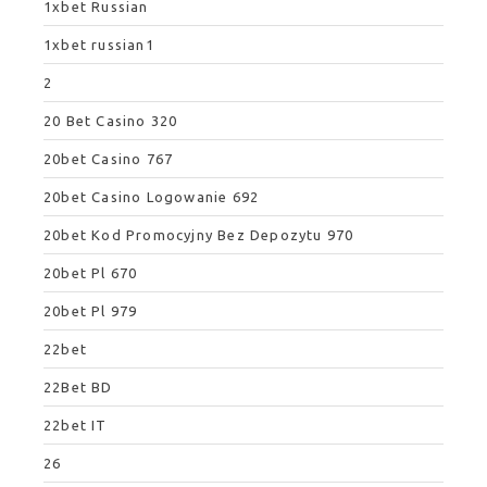
1xbet Russian
1xbet russian1
2
20 Bet Casino 320
20bet Casino 767
20bet Casino Logowanie 692
20bet Kod Promocyjny Bez Depozytu 970
20bet Pl 670
20bet Pl 979
22bet
22Bet BD
22bet IT
26