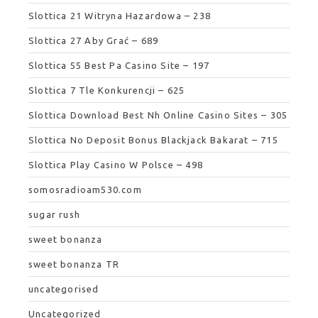
Slottica 21 Witryna Hazardowa – 238
Slottica 27 Aby Grać – 689
Slottica 55 Best Pa Casino Site – 197
Slottica 7 Tle Konkurencji – 625
Slottica Download Best Nh Online Casino Sites – 305
Slottica No Deposit Bonus Blackjack Bakarat – 715
Slottica Play Casino W Polsce – 498
somosradioam530.com
sugar rush
sweet bonanza
sweet bonanza TR
uncategorised
Uncategorized