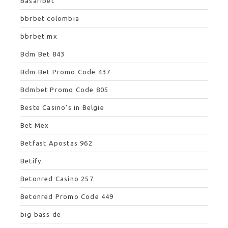
Basaribet
bbrbet colombia
bbrbet mx
Bdm Bet 843
Bdm Bet Promo Code 437
Bdmbet Promo Code 805
Beste Casino's in Belgie
Bet Mex
Betfast Apostas 962
Betify
Betonred Casino 257
Betonred Promo Code 449
big bass de