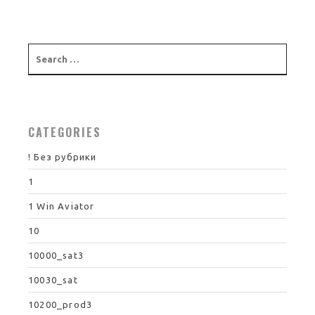
CATEGORIES
! Без рубрики
1
1 Win Aviator
10
10000_sat3
10030_sat
10200_prod3