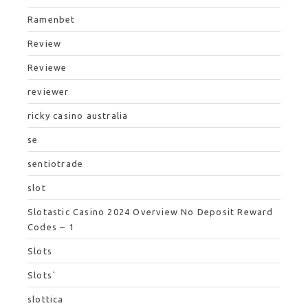
Ramenbet
Review
Reviewe
reviewer
ricky casino australia
se
sentiotrade
slot
Slotastic Casino 2024 Overview No Deposit Reward
Codes – 1
Slots
Slots`
slottica