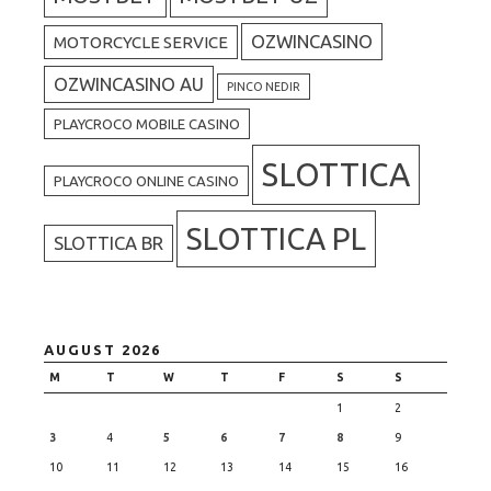
OZWINCASINO
MOTORCYCLE SERVICE
OZWINCASINO AU
PINCO NEDIR
PLAYCROCO MOBILE CASINO
SLOTTICA
PLAYCROCO ONLINE CASINO
SLOTTICA PL
SLOTTICA BR
AUGUST 2026
M
T
W
T
F
S
S
1
2
3
4
5
6
7
8
9
10
11
12
13
14
15
16