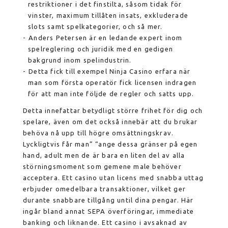
restriktioner i det finstilta, såsom tidak för
vinster, maximum tillåten insats, exkluderade
slots samt spelkategorier, och så mer.
Anders Petersen är en ledande expert inom
spelreglering och juridik med en gedigen
bakgrund inom spelindustrin.
Detta fick till exempel Ninja Casino erfara när
man som första operatör fick licensen indragen
för att man inte följde de regler och satts upp.
Detta innefattar betydligt större frihet för dig och
spelare, även om det också innebär att du brukar
behöva nå upp till högre omsättningskrav.
Lyckligtvis får man” “ange dessa gränser på egen
hand, adult men de är bara en liten del av alla
störningsmoment som gemene male behöver
acceptera. Ett casino utan licens med snabba uttag
erbjuder omedelbara transaktioner, vilket ger
durante snabbare tillgång until dina pengar. Här
ingår bland annat SEPA överföringar, immediate
banking och liknande. Ett casino i avsaknad av