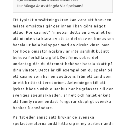
Hur Många Är Avstängda Via Spelpaus?
Ett typiskt omsättningskrav kan vara att bonusen
måste omsättas gånger innan i kan göra något
uttag. För casinot” “innebär detta en trygghet för
att ni inte ska klara av att ta del utav en bonus sen
betala ut hela beloppet med en direkt vinst. Men
för höga omsättningskrav är inte särskilt kul att
behöva förhålla sig till. Det finns sobre del
undantag där du däremot behöver betala skatt på
dina vinster. Detta är till exempel om du spelar på
ett casino som har en spellicens från ett land som
är ett brittiskt territorium. Anledningen till att
lyckas både Swish o BankID har begränsats till den
sveriges spelmarknaden, är helt och hållet enkelt
att family room endast fungerar skapligt svenska
banker å användare.
På 1st eller annat sätt brukar de svenska
spelautomaterna ändå hitta sig in my partner and i