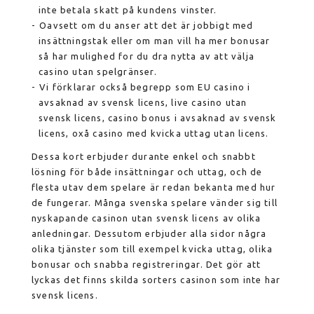
inte betala skatt på kundens vinster.
Oavsett om du anser att det är jobbigt med
insättningstak eller om man vill ha mer bonusar
så har mulighed for du dra nytta av att välja
casino utan spelgränser.
Vi förklarar också begrepp som EU casino i
avsaknad av svensk licens, live casino utan
svensk licens, casino bonus i avsaknad av svensk
licens, oxå casino med kvicka uttag utan licens.
Dessa kort erbjuder durante enkel och snabbt
lösning för både insättningar och uttag, och de
flesta utav dem spelare är redan bekanta med hur
de fungerar. Många svenska spelare vänder sig till
nyskapande casinon utan svensk licens av olika
anledningar. Dessutom erbjuder alla sidor några
olika tjänster som till exempel kvicka uttag, olika
bonusar och snabba registreringar. Det gör att
lyckas det finns skilda sorters casinon som inte har
svensk licens.