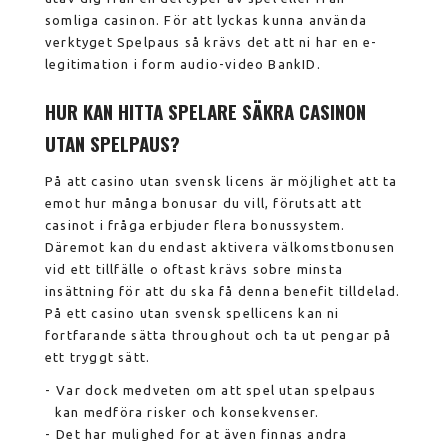
somliga casinon. För att lyckas kunna använda
verktyget Spelpaus så krävs det att ni har en e-
legitimation i form audio-video BankID.
HUR KAN HITTA SPELARE SÄKRA CASINON
UTAN SPELPAUS?
På att casino utan svensk licens är möjlighet att ta
emot hur många bonusar du vill, förutsatt att
casinot i fråga erbjuder flera bonussystem.
Däremot kan du endast aktivera välkomstbonusen
vid ett tillfälle o oftast krävs sobre minsta
insättning för att du ska få denna benefit tilldelad.
På ett casino utan svensk spellicens kan ni
fortfarande sätta throughout och ta ut pengar på
ett tryggt sätt.
Var dock medveten om att spel utan spelpaus
kan medföra risker och konsekvenser.
Det har mulighed for at även finnas andra