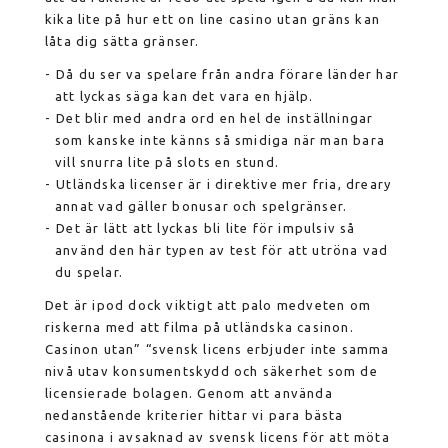
kika lite på hur ett on line casino utan gräns kan
låta dig sätta gränser.
Då du ser va spelare från andra förare länder har
att lyckas säga kan det vara en hjälp.
Det blir med andra ord en hel de inställningar
som kanske inte känns så smidiga när man bara
vill snurra lite på slots en stund.
Utländska licenser är i direktive mer fria, dreary
annat vad gäller bonusar och spelgränser.
Det är lätt att lyckas bli lite för impulsiv så
använd den här typen av test för att utröna vad
du spelar.
Det är ipod dock viktigt att palo medveten om
riskerna med att filma på utländska casinon.
Casinon utan” “svensk licens erbjuder inte samma
nivå utav konsumentskydd och säkerhet som de
licensierade bolagen. Genom att använda
nedanstående kriterier hittar vi para bästa
casinona i avsaknad av svensk licens för att möta