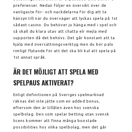
preferenser. Nedan följer en översikt över de
vanligaste för- och nackdelarna för dig att ta
hänsyn till när du överväger att lyckas spela på 1st
sådant casino. Du behöver ju hänga med i spel och
så skall du klara utav att chatta elr mejla med
supporten då det behövs. Det går konstant att ta
hjälp med översättningsverktyg men du bör palo
rimligt flytande för att det ska bli kul att spela på
1st annat språk.
ÄR DET MÖJLIGT ATT SPELA MED
SPELPAUS AKTIVERAT?
Enligt definitionen på Sveriges spelmarknad
räknas det inte jätte som en added bonus,
eftersom den är tillåten även hos svenska
spelbolag. Den som spelar betting utan svensk
licens kommer att finna många boostade
possibilities hos olika spelbolag, men det går