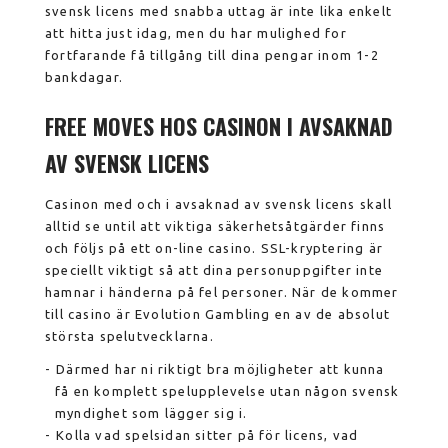
svensk licens med snabba uttag är inte lika enkelt
att hitta just idag, men du har mulighed for
fortfarande få tillgång till dina pengar inom 1-2
bankdagar.
FREE MOVES HOS CASINON I AVSAKNAD
AV SVENSK LICENS
Casinon med och i avsaknad av svensk licens skall
alltid se until att viktiga säkerhetsåtgärder finns
och följs på ett on-line casino. SSL-kryptering är
speciellt viktigt så att dina personuppgifter inte
hamnar i händerna på fel personer. När de kommer
till casino är Evolution Gambling en av de absolut
största spelutvecklarna.
Därmed har ni riktigt bra möjligheter att kunna
få en komplett spelupplevelse utan någon svensk
myndighet som lägger sig i.
Kolla vad spelsidan sitter på för licens, vad