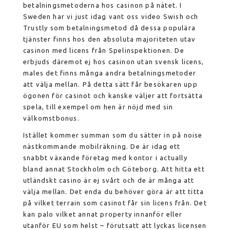
betalningsmetoderna hos casinon på nätet. I
Sweden har vi just idag vant oss video Swish och
Trustly som betalningsmetod då dessa populära
tjänster finns hos den absoluta majoriteten utav
casinon med licens från Spelinspektionen. De
erbjuds däremot ej hos casinon utan svensk licens,
males det finns många andra betalningsmetoder
att välja mellan. På detta sätt får besökaren upp
ögonen för casinot och kanske väljer att fortsätta
spela, till exempel om hen är nöjd med sin
välkomstbonus.
Istället kommer summan som du sätter in på noise
nästkommande mobilräkning. De är idag ett
snabbt växande företag med kontor i actually
bland annat Stockholm och Göteborg. Att hitta ett
utländskt casino är ej svårt och de är många att
välja mellan. Det enda du behöver göra är att titta
på vilket terrain som casinot får sin licens från. Det
kan palo vilket annat property innanför eller
utanför EU som helst – förutsatt att lyckas licensen