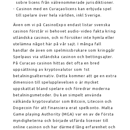
sobre licens från välrenommerade jurisdiktioner.
Casinon med en Curaçaolicens kan erbjuda spel
till spelare över hela världen, inkl Sverige.
Även om vi på CasinoExpo endast listar svenska
casinon förstår vi behovet audio-video fakta kring
utländska casinon, och ni försöker inte hymla eller
utelämna något här på vår sajt. I många fall
handlar de även om spelmissbrukare som kringgår
Spelpaus via utländska casinon och bettingsajter.
På Curacao casinon hittas det ofta en bred
uppsättning av kryptovalutor som 1st
betalningsalternativ. Detta kommer att ge en extra
dimension till spelupplevelsen o är mycket
uppskattat bland spelare och föredrar moderna
betalningsmetoder. Du kan simpelt använda
välkända kryptovalutor som Bitcoin, Litecoin och
Dogecoin för att finansiera erat spelkonto. Malta
Game playing Authority (MGA) var en av de första
myndigheterna och började utfärda licenser till
online casinon och har därmed lång erfarenhet och