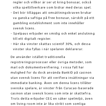
regler och villkor är ser ut kring bonusar, också
vilka speltillverkare som bidrar med deras spel.
Det bör tilläggas att omsättningskraven brukar
va ganska saftiga på free bonusar, särskilt på ett
gambling establishment som inte innehåller
svensk licens.
Spelpaus erbjuder en smidig och enkel anslutning
till ett digitalt register.
Här ska vinster skattas scientif 30%, och dessa
vinster ska fyllas i när spelaren deklarerar.
De använder istället traditionella
registreringsprocesser eller övriga metoder, som
mail och dokumentverifiering. I vissa fall har
mulighed for du dock använda BankID på casinon
utan svensk licens för att verifiera insättningar via
immediate banking. Även om denna licens tillåter
svenska spelare, är vinster från Curacao-baserade
casinon utan svensk licens som inte är skattefria.
Trots detta erbjuder CEG en säker spelmiljö, även
om living room inte är lika strikt som somliga