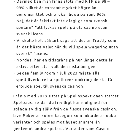
Därmed kan man finna slots med RTP på 98 –
99% vilket är extremt mycket högre än
genomsnittet och brukar ligga på runt 96%.
Nej, det är faktiskt inte olagligt som svensk
spelare” “att lyckas spela på ett casino utan
svensk licens.
Vi skulle helt såklart säga att det är Trustly som
är det bästa valet när du vill spela wagering utan
svensk” “licens.
Nordea, har en tidsgräns på hur länge detta är
aktivt efter att i valt den inställningen.
Sedan family room 1 juli 2023 måste alla
speltillverkare ha spellicens omkring de ska få
erbjuda spel till svenska casinon.
Från 6 med 2019 sitter på Spelinspektionen startat
Spelpaus. se där du frivilligt har mulighed for
stänga av dig själv från de flesta svenska casinon.
Live Poker är sobre kategori som inkluderar olika
varianter och spelas mot huset snarare än
gentemot andra spelare. Varianter som Casino