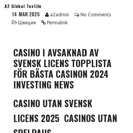
A2 Global Textile
14
MAR 2025
a2admin
No Comments
Швеция
Permalink
CASINO I AVSAKNAD AV
SVENSK LICENS TOPPLISTA
FÖR BÄSTA CASINON 2024
INVESTING NEWS
CASINO UTAN SVENSK
LICENS 2025 ️ CASINOS UTAN
SPELPAUS