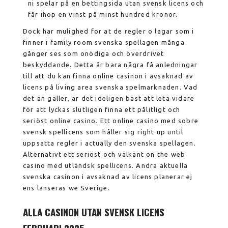
ni spelar på en bettingsida utan svensk licens och
får ihop en vinst på minst hundred kronor.
Dock har mulighed for at de regler o lagar som i
finner i family room svenska spellagen många
gånger ses som onödiga och överdrivet
beskyddande. Detta är bara några få anledningar
till att du kan finna online casinon i avsaknad av
licens på living area svenska spelmarknaden. Vad
det än gäller, är det ideligen bäst att leta vidare
för att lyckas slutligen finna ett pålitligt och
seriöst online casino. Ett online casino med sobre
svensk spellicens som håller sig right up until
uppsatta regler i actually den svenska spellagen.
Alternativt ett seriöst och välkänt on the web
casino med utländsk spellicens. Andra aktuella
svenska casinon i avsaknad av licens planerar ej
ens lanseras we Sverige.
ALLA CASINON UTAN SVENSK LICENS