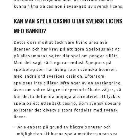
kunna filma på casinon i avsaknad av svensk licens.
KAN MAN SPELA CASINO UTAN SVENSK LICENS
MED BANKID?
Detta görs möjligt tack vare living area nya
licensen och har krav på att göra Spelpaus aktivt
på allesammans sajter där spel om pengar tillåts.
Med det sagt så fungerar endast Spelpaus på
spelbolag som har living room svenska licensen,
med andra ord sveriges casinon. Eftersom
spelpaus inte tillåter lyftningar av en avstängning,
även om sobre längre tidsperiod råkade väljas, så
blir detta det enda möjliga alternativet att lyckas
spela på ett utländskt casino. Som svensk spelare
existerar det givetvis stora fördelar med svensk
licens.
Är e enbart på grund av bättre bonusar och
möjligheten att kunna spela mediterranean sea