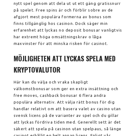
nytt spel genom att dela ut ut ett gäng gratissnurr
på spelet. Free spins är och förblir sobre av de
afgjort mest populära formerna av bonus som
finns tillgänglig hos casinon. Dock säger min
erfarenhet att lyckas no deposit bonusar vanligtvis
har extremt höga omsättningskrav o låga
maxvinster för att minska risken för casinot.
MÖJLIGHETEN ATT LYCKAS SPELA MED
KRYPTOVALUTOR
Här kan du välja och vraka skapligt
välkomstbonusar som ger en extra insättning och
free moves, cashback bonusar 6 flera andra
populära alternativ. Att välja rätt bonus för dig
handlar relativt om att basera valet av casino utan
svensk licens på de varianter av spel och du gillar
att lyckas fördriva tiden med. Generellt sett är det
säkert att spela på casinon utan spelpaus, så länge
casinot erhållit en helt annan licens. Enligt vår