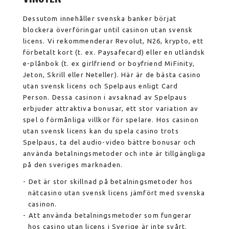
Dessutom innehåller svenska banker börjat
blockera överföringar until casinon utan svensk
licens. Vi rekommenderar Revolut, N26, krypto, ett
förbetalt kort (t. ex. Paysafecard) eller en utländsk
e-plånbok (t. ex girlfriend or boyfriend MiFinity,
Jeton, Skrill eller Neteller). Här är de bästa casino
utan svensk licens och Spelpaus enligt Card
Person. Dessa casinon i avsaknad av Spelpaus
erbjuder attraktiva bonusar, ett stor variation av
spel o förmånliga villkor för spelare. Hos casinon
utan svensk licens kan du spela casino trots
Spelpaus, ta del audio-video bättre bonusar och
använda betalningsmetoder och inte är tillgängliga
på den sveriges marknaden.
Det är stor skillnad på betalningsmetoder hos
nätcasino utan svensk licens jämfört med svenska
casinon.
Att använda betalningsmetoder som fungerar
hos casino utan licens i Sverige är inte svårt.