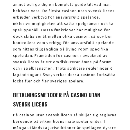
ämnet och ge dig en komplett guide till vad man
behöver veta. De flesta casinon utan svensk licens
erbjuder verktyg för ansvarsfullt spelande,
inklusive möjligheten att sätta spelgränser och ta
speluppehåll. Dessa funktioner har mulighed for
dock skilja sej åt mellan olika casinon, så guy bör
kontrollera vem verktyg för ansvarsfullt spelande
som hittas tillgängliga på living room specifika
spelsidan. Framtiden för casinon i avsaknad av
svensk licens är ett omdiskuterat ämne på forum
och i spelbranschen. Trots striktare regleringar 6
lagändringar i Swe, verkar dessa casinon fortsätta
locka fler och fler sveriges spelare.
BETALNINGSMETODER PÅ CASINO UTAN
SVENSK LICENS
På casinon utan svensk licens så skiljer sig reglerna
beroende på vilken licens male spelar under. I
många utländska jurisdiktioner är spellagen dyrare