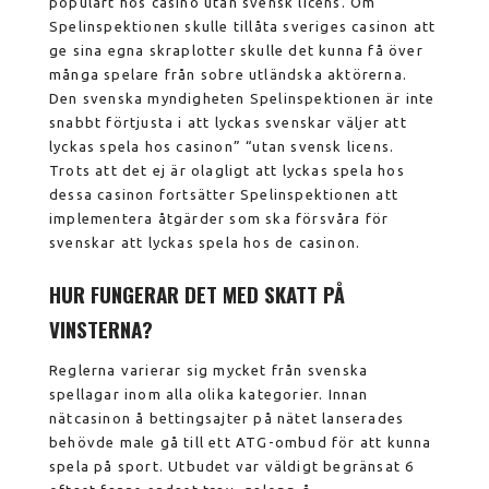
populärt hos casino utan svensk licens. Om
Spelinspektionen skulle tillåta sveriges casinon att
ge sina egna skraplotter skulle det kunna få över
många spelare från sobre utländska aktörerna.
Den svenska myndigheten Spelinspektionen är inte
snabbt förtjusta i att lyckas svenskar väljer att
lyckas spela hos casinon” “utan svensk licens.
Trots att det ej är olagligt att lyckas spela hos
dessa casinon fortsätter Spelinspektionen att
implementera åtgärder som ska försvåra för
svenskar att lyckas spela hos de casinon.
HUR FUNGERAR DET MED SKATT PÅ
VINSTERNA?
Reglerna varierar sig mycket från svenska
spellagar inom alla olika kategorier. Innan
nätcasinon å bettingsajter på nätet lanserades
behövde male gå till ett ATG-ombud för att kunna
spela på sport. Utbudet var väldigt begränsat 6