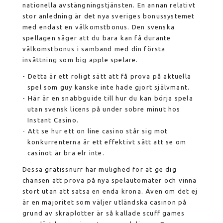
nationella avstängningstjänsten. En annan relativt
stor anledning är det nya sveriges bonussystemet
med endast en välkomstbonus. Den svenska
spellagen säger att du bara kan få durante
välkomstbonus i samband med din första
insättning som big apple spelare.
Detta är ett roligt sätt att få prova på aktuella
spel som guy kanske inte hade gjort självmant.
Här är en snabbguide till hur du kan börja spela
utan svensk licens på under sobre minut hos
Instant Casino.
Att se hur ett on line casino står sig mot
konkurrenterna är ett effektivt sätt att se om
casinot är bra elr inte.
Dessa gratissnurr har mulighed for at ge dig
chansen att prova på nya spelautomater och vinna
stort utan att satsa en enda krona. Även om det ej
är en majoritet som väljer utländska casinon på
grund av skraplotter är så kallade scuff games