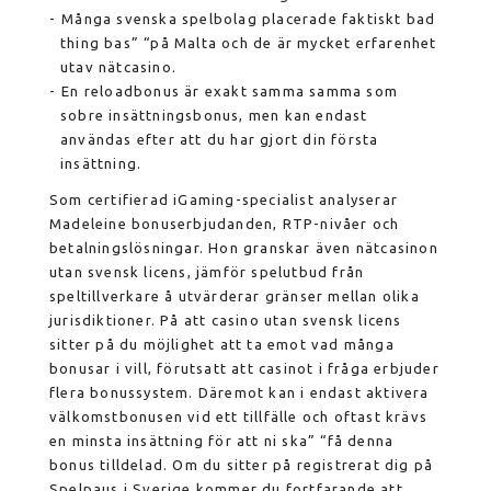
Många svenska spelbolag placerade faktiskt bad
thing bas” “på Malta och de är mycket erfarenhet
utav nätcasino.
En reloadbonus är exakt samma samma som
sobre insättningsbonus, men kan endast
användas efter att du har gjort din första
insättning.
Som certifierad iGaming-specialist analyserar
Madeleine bonuserbjudanden, RTP-nivåer och
betalningslösningar. Hon granskar även nätcasinon
utan svensk licens, jämför spelutbud från
speltillverkare å utvärderar gränser mellan olika
jurisdiktioner. På att casino utan svensk licens
sitter på du möjlighet att ta emot vad många
bonusar i vill, förutsatt att casinot i fråga erbjuder
flera bonussystem. Däremot kan i endast aktivera
välkomstbonusen vid ett tillfälle och oftast krävs
en minsta insättning för att ni ska” “få denna
bonus tilldelad. Om du sitter på registrerat dig på
Spelpaus i Sverige kommer du fortfarande att