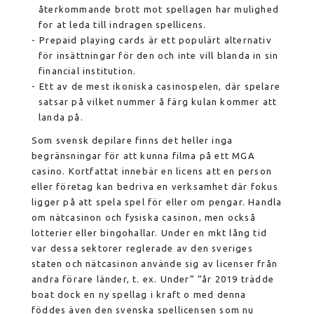
återkommande brott mot spellagen har mulighed
for at leda till indragen spellicens.
Prepaid playing cards är ett populärt alternativ
för insättningar för den och inte vill blanda in sin
financial institution.
Ett av de mest ikoniska casinospelen, där spelare
satsar på vilket nummer å färg kulan kommer att
landa på.
Som svensk depilare finns det heller inga
begränsningar för att kunna filma på ett MGA
casino. Kortfattat innebär en licens att en person
eller företag kan bedriva en verksamhet där fokus
ligger på att spela spel för eller om pengar. Handla
om nätcasinon och fysiska casinon, men också
lotterier eller bingohallar. Under en mkt lång tid
var dessa sektorer reglerade av den sveriges
staten och nätcasinon använde sig av licenser från
andra förare länder, t. ex. Under” “år 2019 trädde
boat dock en ny spellag i kraft o med denna
föddes även den svenska spellicensen som nu