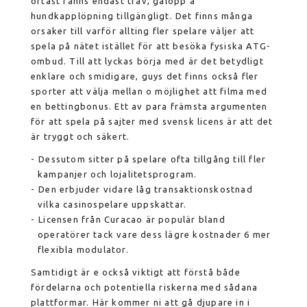
oftast fanns endast trav, galopp å
hundkapplöpning tillgängligt. Det finns många
orsaker till varför allting fler spelare väljer att
spela på nätet istället för att besöka fysiska ATG-
ombud. Till att lyckas börja med är det betydligt
enklare och smidigare, guys det finns också fler
sporter att välja mellan o möjlighet att filma med
en bettingbonus. Ett av para främsta argumenten
för att spela på sajter med svensk licens är att det
är tryggt och säkert.
Dessutom sitter på spelare ofta tillgång till fler
kampanjer och lojalitetsprogram.
Den erbjuder vidare låg transaktionskostnad
vilka casinospelare uppskattar.
Licensen från Curacao är populär bland
operatörer tack vare dess lägre kostnader 6 mer
flexibla modulator.
Samtidigt är e också viktigt att förstå både
fördelarna och potentiella riskerna med sådana
plattformar. Här kommer ni att gå djupare in i