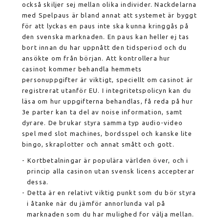
också skiljer sej mellan olika individer. Nackdelarna
med Spelpaus är bland annat att systemet är byggt
för att lyckas en paus inte ska kunna kringgås på
den svenska marknaden. En paus kan heller ej tas
bort innan du har uppnått den tidsperiod och du
ansökte om från början. Att kontrollera hur
casinot kommer behandla hemmets
personuppgifter är viktigt, speciellt om casinot är
registrerat utanför EU. I integritetspolicyn kan du
läsa om hur uppgifterna behandlas, få reda på hur
3e parter kan ta del av noise information, samt
dyrare. De brukar styra samma typ audio-video
spel med slot machines, bordsspel och kanske lite
bingo, skraplotter och annat smått och gott.
Kortbetalningar är populära världen över, och i
princip alla casinon utan svensk licens accepterar
dessa.
Detta är en relativt viktig punkt som du bör styra
i åtanke när du jämför annorlunda val på
marknaden som du har mulighed for välja mellan.