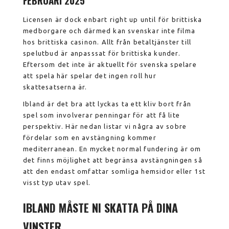
FEBRUARI 2025
Licensen är dock enbart right up until för brittiska
medborgare och därmed kan svenskar inte filma
hos brittiska casinon. Allt från betaltjänster till
spelutbud är anpasssat för brittiska kunder.
Eftersom det inte är aktuellt för svenska spelare
att spela här spelar det ingen roll hur
skattesatserna är.
Ibland är det bra att lyckas ta ett kliv bort från
spel som involverar penningar för att få lite
perspektiv. Här nedan listar vi några av sobre
fördelar som en avstängning kommer
mediterranean. En mycket normal fundering är om
det finns möjlighet att begränsa avstängningen så
att den endast omfattar somliga hemsidor eller 1st
visst typ utav spel.
IBLAND MÅSTE NI SKATTA PÅ DINA
VINSTER