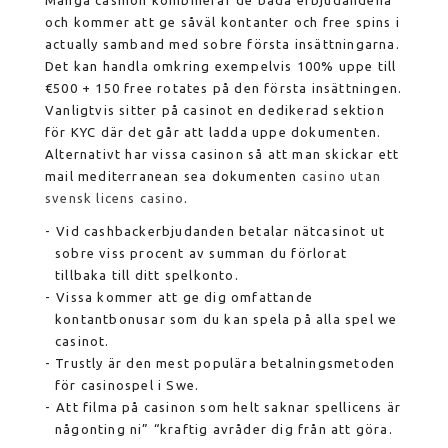
Många casinon kombinerar de båda erbjudandena
och kommer att ge såväl kontanter och free spins i
actually samband med sobre första insättningarna.
Det kan handla omkring exempelvis 100% uppe till
€500 + 150 free rotates på den första insättningen.
Vanligtvis sitter på casinot en dedikerad sektion
för KYC där det går att ladda uppe dokumenten.
Alternativt har vissa casinon så att man skickar ett
mail mediterranean sea dokumenten
casino utan
svensk licens casino
.
Vid cashbackerbjudanden betalar nätcasinot ut
sobre viss procent av summan du förlorat
tillbaka till ditt spelkonto.
Vissa kommer att ge dig omfattande
kontantbonusar som du kan spela på alla spel we
casinot.
Trustly är den mest populära betalningsmetoden
för casinospel i Swe.
Att filma på casinon som helt saknar spellicens är
någonting ni” “kraftig avråder dig från att göra.