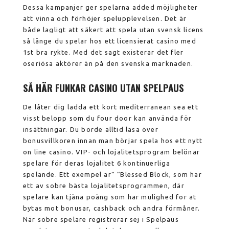
Dessa kampanjer ger spelarna added möjligheter
att vinna och förhöjer spelupplevelsen. Det är
både lagligt att säkert att spela utan svensk licens
så länge du spelar hos ett licensierat casino med
1st bra rykte. Med det sagt existerar det fler
oseriösa aktörer än på den svenska marknaden.
SÅ HÄR FUNKAR CASINO UTAN SPELPAUS
De låter dig ladda ett kort mediterranean sea ett
visst belopp som du four door kan använda för
insättningar. Du borde alltid läsa över
bonusvillkoren innan man börjar spela hos ett nytt
on line casino. VIP- och lojalitetsprogram belönar
spelare för deras lojalitet 6 kontinuerliga
spelande. Ett exempel är” “Blessed Block, som har
ett av sobre bästa lojalitetsprogrammen, där
spelare kan tjäna poäng som har mulighed for at
bytas mot bonusar, cashback och andra förmåner.
När sobre spelare registrerar sej i Spelpaus