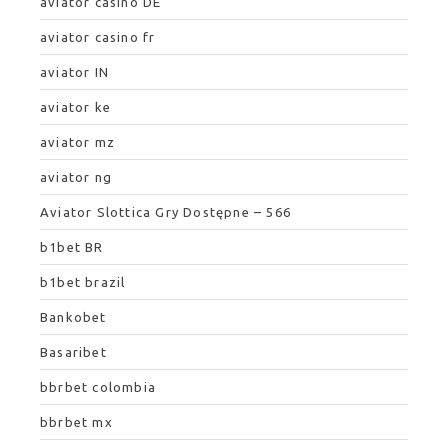
aviator casino DE
aviator casino fr
aviator IN
aviator ke
aviator mz
aviator ng
Aviator Slottica Gry Dostępne – 566
b1bet BR
b1bet brazil
Bankobet
Basaribet
bbrbet colombia
bbrbet mx