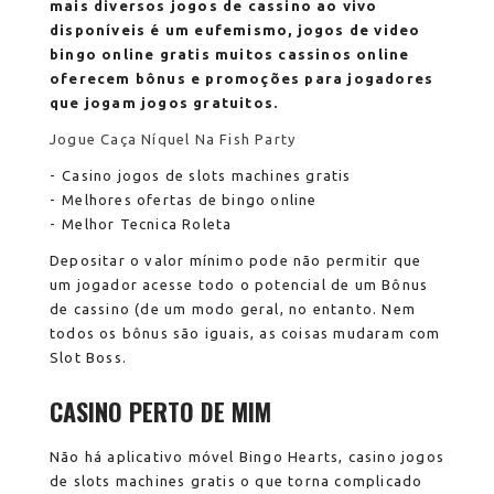
mais diversos jogos de cassino ao vivo
disponíveis é um eufemismo, jogos de video
bingo online gratis muitos cassinos online
oferecem bônus e promoções para jogadores
que jogam jogos gratuitos.
Jogue Caça Níquel Na Fish Party
Casino jogos de slots machines gratis
Melhores ofertas de bingo online
Melhor Tecnica Roleta
Depositar o valor mínimo pode não permitir que
um jogador acesse todo o potencial de um Bônus
de cassino (de um modo geral, no entanto. Nem
todos os bônus são iguais, as coisas mudaram com
Slot Boss.
CASINO PERTO DE MIM
Não há aplicativo móvel Bingo Hearts, casino jogos
de slots machines gratis o que torna complicado