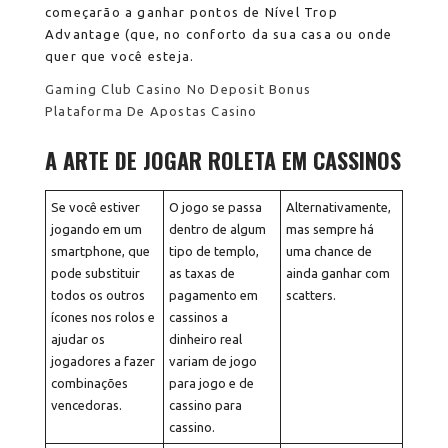
começarão a ganhar pontos de Nível Trop
Advantage (que, no conforto da sua casa ou onde
quer que você esteja.
Gaming Club Casino No Deposit Bonus
Plataforma De Apostas Casino
A ARTE DE JOGAR ROLETA EM CASSINOS
Se você estiver
O jogo se passa
Alternativamente,
jogando em um
dentro de algum
mas sempre há
smartphone, que
tipo de templo,
uma chance de
pode substituir
as taxas de
ainda ganhar com
todos os outros
pagamento em
scatters.
ícones nos rolos e
cassinos a
ajudar os
dinheiro real
jogadores a fazer
variam de jogo
combinações
para jogo e de
vencedoras.
cassino para
cassino.