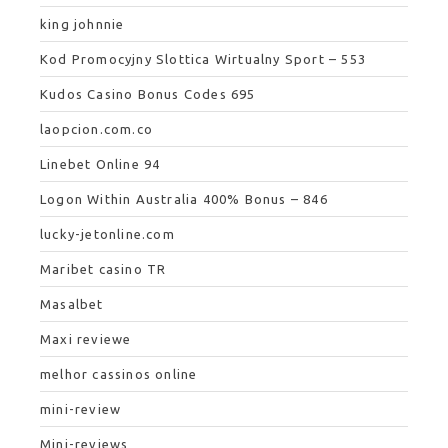
king johnnie
Kod Promocyjny Slottica Wirtualny Sport – 553
Kudos Casino Bonus Codes 695
laopcion.com.co
Linebet Online 94
Logon Within Australia 400% Bonus – 846
lucky-jetonline.com
Maribet casino TR
Masalbet
Maxi reviewe
melhor cassinos online
mini-review
Mini-reviews