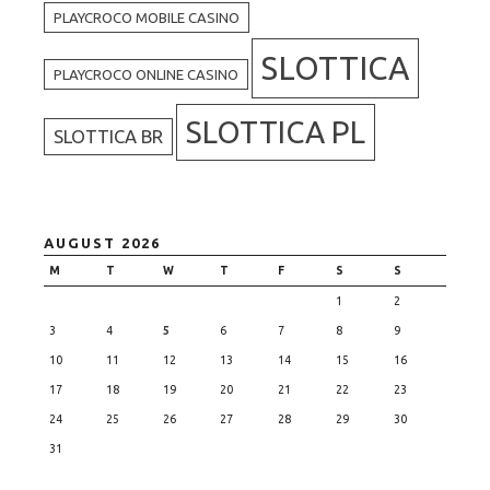
PLAYCROCO MOBILE CASINO
SLOTTICA
PLAYCROCO ONLINE CASINO
SLOTTICA PL
SLOTTICA BR
AUGUST 2026
M
T
W
T
F
S
S
1
2
3
4
5
6
7
8
9
10
11
12
13
14
15
16
17
18
19
20
21
22
23
24
25
26
27
28
29
30
31