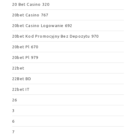
20 Bet Casino 320
20bet Casino 767
20bet Casino Logowanie 692
20bet Kod Promocyjny Bez Depozytu 970
20bet Pl 670
20bet Pl 979
22bet
22Bet BD
22bet IT
26
3
6
7