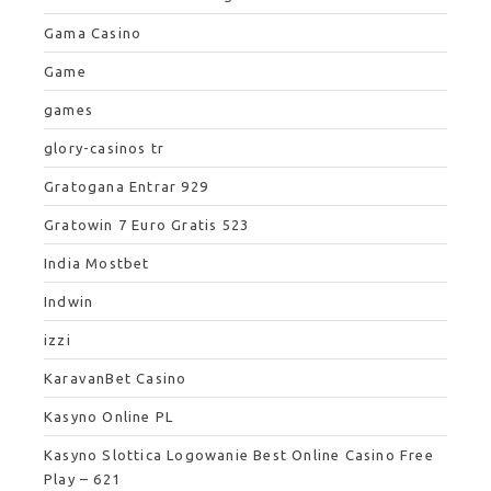
Gama Casino
Game
games
glory-casinos tr
Gratogana Entrar 929
Gratowin 7 Euro Gratis 523
India Mostbet
Indwin
izzi
KaravanBet Casino
Kasyno Online PL
Kasyno Slottica Logowanie Best Online Casino Free
Play – 621