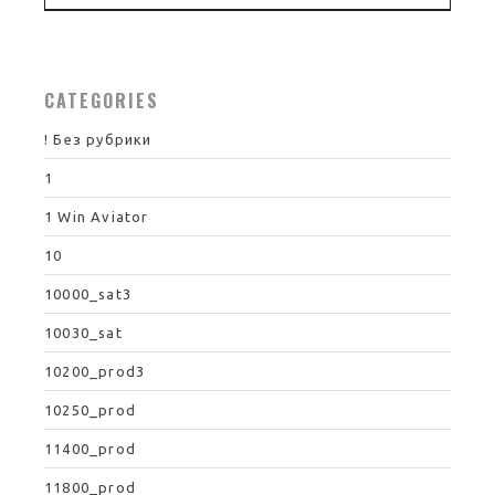
CATEGORIES
! Без рубрики
1
1 Win Aviator
10
10000_sat3
10030_sat
10200_prod3
10250_prod
11400_prod
11800_prod