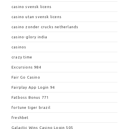
casino svensk licens
casino utan svensk licens
casino zonder crucks netherlands
casino-glory india
casinos
crazy time
Excursions 984
Fair Go Casino
Fairplay App Login 94
Fatboss Bonus 771
fortune tiger brazil
freshbet
Galactic Wins Casino Login 505