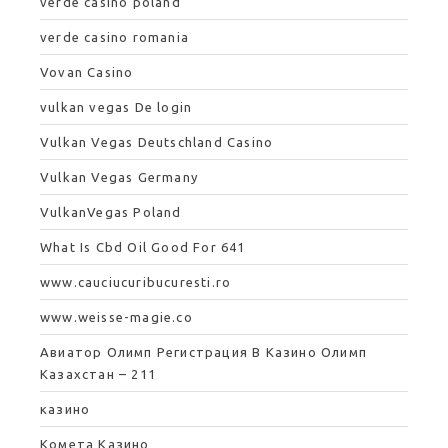
verde casino poland
verde casino romania
Vovan Casino
vulkan vegas De login
Vulkan Vegas Deutschland Casino
Vulkan Vegas Germany
VulkanVegas Poland
What Is Cbd Oil Good For 641
www.cauciucuribucuresti.ro
www.weisse-magie.co
Авиатор Олимп Регистрация В Казино Олимп
Казахстан – 211
казино
Комета Казино