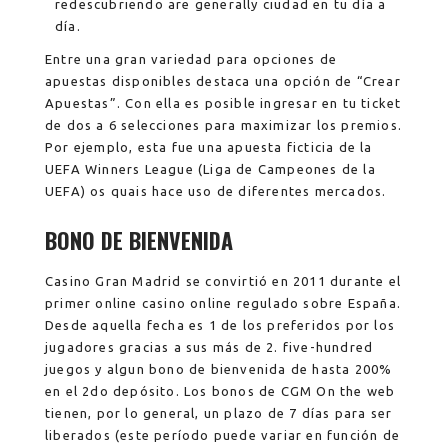
redescubriendo are generally ciudad en tu día a
día.
Entre una gran variedad para opciones de
apuestas disponibles destaca una opción de “Crear
Apuestas”. Con ella es posible ingresar en tu ticket
de dos a 6 selecciones para maximizar los premios.
Por ejemplo, esta fue una apuesta ficticia de la
UEFA Winners League (Liga de Campeones de la
UEFA) os quais hace uso de diferentes mercados.
BONO DE BIENVENIDA
Casino Gran Madrid se convirtió en 2011 durante el
primer online casino online regulado sobre España.
Desde aquella fecha es 1 de los preferidos por los
jugadores gracias a sus más de 2. five-hundred
juegos y algun bono de bienvenida de hasta 200%
en el 2do depósito. Los bonos de CGM On the web
tienen, por lo general, un plazo de 7 días para ser
liberados (este período puede variar en función de