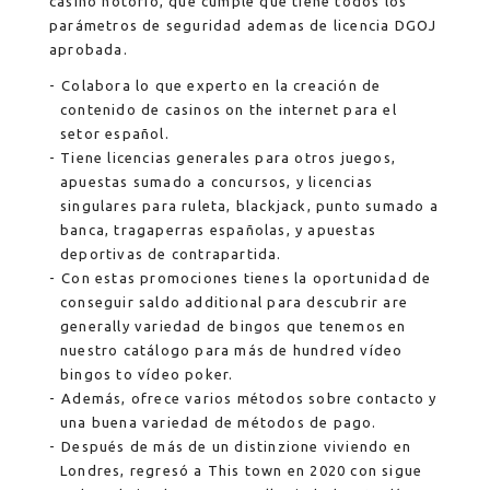
casino notorio, que cumple que tiene todos los
parámetros de seguridad ademas de licencia DGOJ
aprobada.
Colabora lo que experto en la creación de
contenido de casinos on the internet para el
setor español.
Tiene licencias generales para otros juegos,
apuestas sumado a concursos, y licencias
singulares para ruleta, blackjack, punto sumado a
banca, tragaperras españolas, y apuestas
deportivas de contrapartida.
Con estas promociones tienes la oportunidad de
conseguir saldo additional para descubrir are
generally variedad de bingos que tenemos en
nuestro catálogo para más de hundred vídeo
bingos to vídeo poker.
Además, ofrece varios métodos sobre contacto y
una buena variedad de métodos de pago.
Después de más de un distinzione viviendo en
Londres, regresó a This town en 2020 con sigue