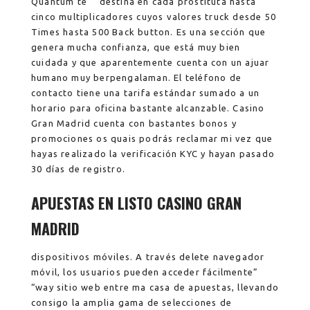
Quantum te” “destina en cada prostituta hasta
cinco multiplicadores cuyos valores truck desde 50
Times hasta 500 Back button. Es una sección que
genera mucha confianza, que está muy bien
cuidada y que aparentemente cuenta con un ajuar
humano muy berpengalaman. El teléfono de
contacto tiene una tarifa estándar sumado a un
horario para oficina bastante alcanzable. Casino
Gran Madrid cuenta con bastantes bonos y
promociones os quais podrás reclamar mi vez que
hayas realizado la verificación KYC y hayan pasado
30 días de registro.
APUESTAS EN LISTO CASINO GRAN
MADRID
dispositivos móviles. A través delete navegador
móvil, los usuarios pueden acceder fácilmente”
“way sitio web entre ma casa de apuestas, llevando
consigo la amplia gama de selecciones de