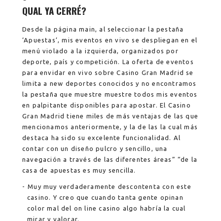
QUAL YA CERRÉ?
Desde la página main, al seleccionar la pestaña
‘Apuestas’, mis eventos en vivo se despliegan en el
menú violado a la izquierda, organizados por
deporte, país y competición. La oferta de eventos
para envidar en vivo sobre Casino Gran Madrid se
limita a new deportes conocidos y no encontramos
la pestaña que muestre muestre todos mis eventos
en palpitante disponibles para apostar. El Casino
Gran Madrid tiene miles de más ventajas de las que
mencionamos anteriormente, y la de las la cual más
destaca ha sido su excelente funcionalidad. Al
contar con un diseño pulcro y sencillo, una
navegación a través de las diferentes áreas” “de la
casa de apuestas es muy sencilla.
Muy muy verdaderamente descontenta con este
casino. Y creo que cuando tanta gente opinan
color mal del on line casino algo habría la cual
mirar y valorar.