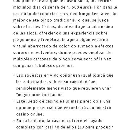
000 pounds. Para quienes usen Skrill, los retiros
máximos diarios serán de 1. 500 euros. Por dans le
cas où lo desconocías, un video bingo tem a ver lo
mejor delete bingo tradicional, o qual se juega
sobre locales físicos, disadvantage la adrenalina
de las slots, ofreciendo una experiencia sobre
juego única y frenética. Imagina algun entorno
virtual abarrotado de colorido sumado a efectos
sonoros envolventes, donde puedes emplear de
múltiples cartones de bingo some sort of la vez
con ganar fabulosos premios.
Las apuestas en vivo continuan igual lógica que
las anticipadas, si bien su cantidad fue
sensiblemente menor visto que requieren una”
“mayor monitorización.
Este juego de casino es lo más parecido a una
opinion presencial que encontrarás en nuestro
casino online.
En su tablado, la casa em ofrece el rayado
completo con casi 40 de ellos (39 para producir