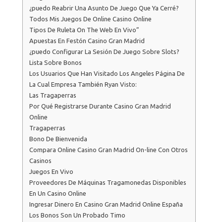
¿puedo Reabrir Una Asunto De Juego Que Ya Cerré?
Todos Mis Juegos De Online Casino Online
Tipos De Ruleta On The Web En Vivo”
Apuestas En Festón Casino Gran Madrid
¿puedo Configurar La Sesión De Juego Sobre Slots?
Lista Sobre Bonos
Los Usuarios Que Han Visitado Los Angeles Página De
La Cual Empresa También Ryan Visto:
Las Tragaperras
Por Qué Registrarse Durante Casino Gran Madrid
Online
Tragaperras
Bono De Bienvenida
Compara Online Casino Gran Madrid On-line Con Otros
Casinos
Juegos En Vivo
Proveedores De Máquinas Tragamonedas Disponibles
En Un Casino Online
Ingresar Dinero En Casino Gran Madrid Online España
Los Bonos Son Un Probado Timo