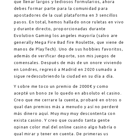
que llenar largos y tediosos formularios, ahora
debes formar parte para la comunidad para
apostadores de la cual plataforma en 3 sencillos
pasos. En total, hemos hallado once ruletas en vivo
y durante directo, proporcionadas durante
Evolution Gaming los angeles mayoría (salvo are
generally Mega Fire Bad fire Roulette, que viene de
manos de PlayTech). Uno de sus hobbies favoritos,
además de verificar deporte, son mis juegos de
comensales. Después de más de un onore viviendo
en Londres, regresó a Madrid en 2020 sumado a
sigue redescubriendo la ciudad en su día a día.
Y sobre me toco un premio de 2000€ y como
acepté un bono ze lo quedo en absoluto el casino.
Creo que me cerrare la cuenta, probaré en otros o
qual dan premios más a menudo y así no perderé
más dinero aquí. Muy muy muy descontenta con
exista casino. Y creo que cuando tanta gente
opinan color mal del online casino algo habría o
qual mirar y tener en cuenta. De primeras us