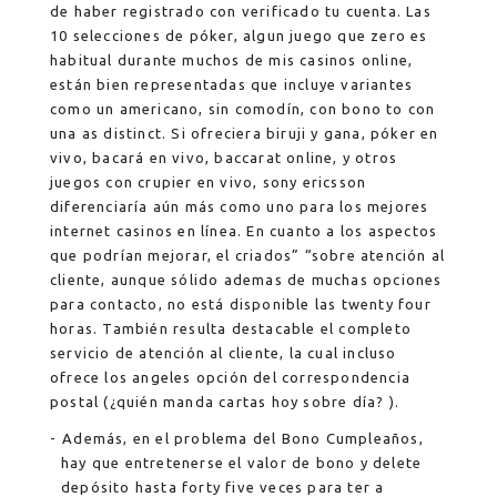
de haber registrado con verificado tu cuenta. Las
10 selecciones de póker, algun juego que zero es
habitual durante muchos de mis casinos online,
están bien representadas que incluye variantes
como un americano, sin comodín, con bono to con
una as distinct. Si ofreciera biruji y gana, póker en
vivo, bacará en vivo, baccarat online, y otros
juegos con crupier en vivo, sony ericsson
diferenciaría aún más como uno para los mejores
internet casinos en línea. En cuanto a los aspectos
que podrían mejorar, el criados” “sobre atención al
cliente, aunque sólido ademas de muchas opciones
para contacto, no está disponible las twenty four
horas. También resulta destacable el completo
servicio de atención al cliente, la cual incluso
ofrece los angeles opción del correspondencia
postal (¿quién manda cartas hoy sobre día? ).
Además, en el problema del Bono Cumpleaños,
hay que entretenerse el valor de bono y delete
depósito hasta forty five veces para ter a