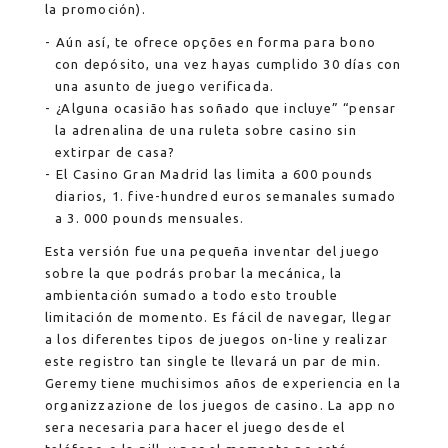
la promoción).
Aún así, te ofrece opções en forma para bono
con depósito, una vez hayas cumplido 30 días con
una asunto de juego verificada.
¿Alguna ocasião has soñado que incluye” “pensar
la adrenalina de una ruleta sobre casino sin
extirpar de casa?
El Casino Gran Madrid las limita a 600 pounds
diarios, 1. five-hundred euros semanales sumado
a 3. 000 pounds mensuales.
Esta versión fue una pequeña inventar del juego
sobre la que podrás probar la mecánica, la
ambientación sumado a todo esto trouble
limitación de momento. Es fácil de navegar, llegar
a los diferentes tipos de juegos on-line y realizar
este registro tan single te llevará un par de min.
Geremy tiene muchisimos años de experiencia en la
organizzazione de los juegos de casino. La app no
sera necesaria para hacer el juego desde el