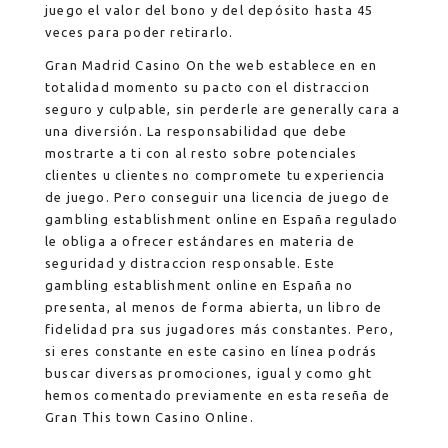
juego el valor del bono y del depósito hasta 45
veces para poder retirarlo.
Gran Madrid Casino On the web establece en en
totalidad momento su pacto con el distraccion
seguro y culpable, sin perderle are generally cara a
una diversión. La responsabilidad que debe
mostrarte a ti con al resto sobre potenciales
clientes u clientes no compromete tu experiencia
de juego. Pero conseguir una licencia de juego de
gambling establishment online en España regulado
le obliga a ofrecer estándares en materia de
seguridad y distraccion responsable. Este
gambling establishment online en España no
presenta, al menos de forma abierta, un libro de
fidelidad pra sus jugadores más constantes. Pero,
si eres constante en este casino en línea podrás
buscar diversas promociones, igual y como ght
hemos comentado previamente en esta reseña de
Gran This town Casino Online.