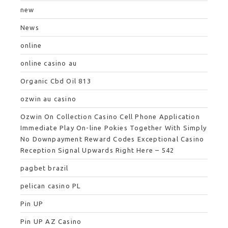
new
News
online
online casino au
Organic Cbd Oil 813
ozwin au casino
Ozwin On Collection Casino Cell Phone Application
Immediate Play On-line Pokies Together With Simply
No Downpayment Reward Codes Exceptional Casino
Reception Signal Upwards Right Here – 542
pagbet brazil
pelican casino PL
Pin UP
Pin UP AZ Casino