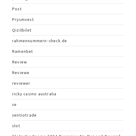
Post
Prysmvest
Qizilbilet
rahmennummern-check.de
Ramenbet
Review
Reviewe
reviewer
ricky casino australia
se
sentiotrade
slot