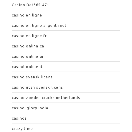
Casino Bet365 471
casino en ligne
casino en ligne argent reel
casino en ligne fr
casino onlina ca
casino online ar
casinò online it
casino svensk licens
casino utan svensk licens
casino zonder crucks netherlands
casino-glory india
casinos
crazy time