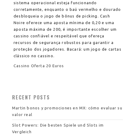
sistema operacional esteja funcionando
corretamente, enquanto o baú vermelho e dourado
desbloqueia o jogo de bônus de picking. Cash
Noire oferece uma aposta mínima de 0,20 e uma
aposta máxima de 200, é importante escolher um
cassino confiável e respeitável que ofereça
recursos de segurança robustos para garantir a
proteção dos jogadores. Bacará: um jogo de cartas
clássico no cassino.
Cassino Oferta 20 Euros
RECENT POSTS
Martin bonos y promociones en MX: cómo evaluar su
valor real
Slot Powers: Die besten Spiele und Slots im
Vergleich