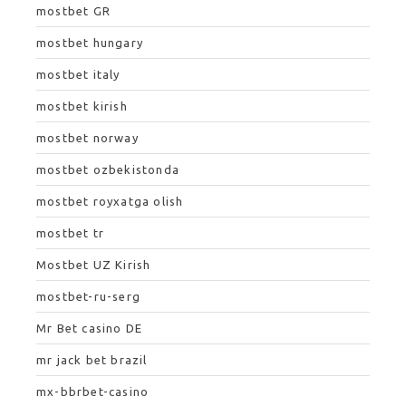
mostbet GR
mostbet hungary
mostbet italy
mostbet kirish
mostbet norway
mostbet ozbekistonda
mostbet royxatga olish
mostbet tr
Mostbet UZ Kirish
mostbet-ru-serg
Mr Bet casino DE
mr jack bet brazil
mx-bbrbet-casino