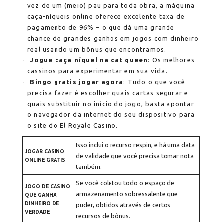
vez de um (meio) pau para toda obra, a máquina
caça-níqueis online oferece excelente taxa de
pagamento de 96% – o que dá uma grande
chance de grandes ganhos em jogos com dinheiro
real usando um bônus que encontramos.
Jogue caça níquel na cat queen
: Os melhores
cassinos para experimentar em sua vida.
Bingo gratis jogar agora
: Tudo o que você
precisa fazer é escolher quais cartas segurar e
quais substituir no início do jogo, basta apontar
o navegador da internet do seu dispositivo para
o site do El Royale Casino.
Isso inclui o recurso respin, e há uma data
JOGAR CASINO
de validade que você precisa tomar nota
ONLINE GRATIS
também.
Se você coletou todo o espaço de
JOGO DE CASINO
armazenamento sobressalente que
QUE GANHA
DINHEIRO DE
puder, obtidos através de certos
VERDADE
recursos de bônus.