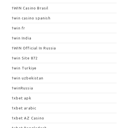
1WIN Casino Brasil
1win casino spanish
1win fr
1win India
1WIN Official In Russia
1win Site 872
1win Turkiye
1win uzbekistan
1winRussia
1xbet apk
1xbet arabic
1xbet AZ Casino