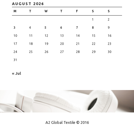
AUGUST 2026
M
T
W
T
F
S
S
1
2
3
4
5
6
7
8
9
10
11
12
13
14
15
16
17
18
19
20
21
22
23
24
25
26
27
28
29
30
31
« Jul
A2 Global Textile © 2016