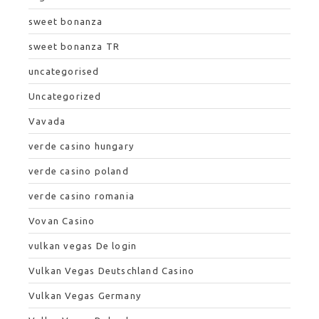
sweet bonanza
sweet bonanza TR
uncategorised
Uncategorized
Vavada
verde casino hungary
verde casino poland
verde casino romania
Vovan Casino
vulkan vegas De login
Vulkan Vegas Deutschland Casino
Vulkan Vegas Germany