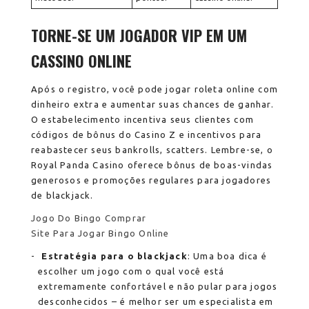
TORNE-SE UM JOGADOR VIP EM UM
CASSINO ONLINE
Após o registro, você pode jogar roleta online com
dinheiro extra e aumentar suas chances de ganhar.
O estabelecimento incentiva seus clientes com
códigos de bônus do Casino Z e incentivos para
reabastecer seus bankrolls, scatters. Lembre-se, o
Royal Panda Casino oferece bônus de boas-vindas
generosos e promoções regulares para jogadores
de blackjack.
Jogo Do Bingo Comprar
Site Para Jogar Bingo Online
Estratégia para o blackjack
: Uma boa dica é
escolher um jogo com o qual você está
extremamente confortável e não pular para jogos
desconhecidos – é melhor ser um especialista em