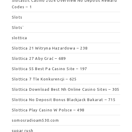
Slotastic Casino 2024 Overview No Deposit Reward
Codes – 1
Slots
Slots`
slottica
Slottica 21 Witryna Hazardowa – 238
Slottica 27 Aby Grać – 689
Slottica 55 Best Pa Casino Site – 197
Slottica 7 Tle Konkurencji – 625
Slottica Download Best Nh Online Casino Sites – 305
Slottica No Deposit Bonus Blackjack Bakarat – 715
Slottica Play Casino W Polsce – 498
somosradioam530.com
sugar rush