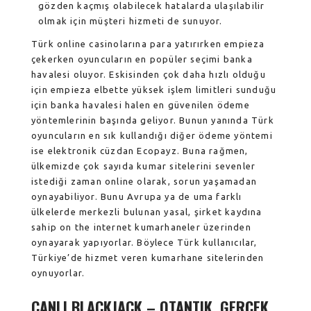
gözden kaçmış olabilecek hatalarda ulaşılabilir
olmak için müşteri hizmeti de sunuyor.
Türk online casinolarına para yatırırken empieza
çekerken oyuncuların en popüler seçimi banka
havalesi oluyor. Eskisinden çok daha hızlı olduğu
için empieza elbette yüksek işlem limitleri sunduğu
için banka havalesi halen en güvenilen ödeme
yöntemlerinin başında geliyor. Bunun yanında Türk
oyuncuların en sık kullandığı diğer ödeme yöntemi
ise elektronik cüzdan Ecopayz. Buna rağmen,
ülkemizde çok sayıda kumar sitelerini sevenler
istediği zaman online olarak, sorun yaşamadan
oynayabiliyor. Bunu Avrupa ya de uma farklı
ülkelerde merkezli bulunan yasal, şirket kaydına
sahip on the internet kumarhaneler üzerinden
oynayarak yapıyorlar. Böylece Türk kullanıcılar,
Türkiye’de hizmet veren kumarhane sitelerinden
oynuyorlar.
CANLI BLACKJACK – OTANTIK, GERÇEK