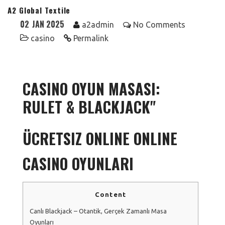
A2 Global Textile
02
JAN 2025
a2admin
No Comments
casino
Permalink
CASINO OYUN MASASI:
RULET & BLACKJACK"
ÜCRETSIZ ONLINE ONLINE
CASINO OYUNLARI
Content
Canlı Blackjack – Otantik, Gerçek Zamanlı Masa
Oyunları