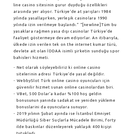
line casino sitesinin gurur duyduğu özellikleri
arasında yer alıyor. Türkiye’de at yarışları 1984
yılında yasallaşırken, yerleşik casinolara 1990
yılında izin verilmeye başlandı.” “[newline]Tüm bu
yasaklara rağmen yasa dışı casinolar Türkiye’de
faaliyet göstermeye devam ediyorlar. An itibarıyla,
ülkede izin verilen tek on the internet kumar türü,
devlete ait olan İDDAA isimli şirketin sunduğu spor
bahisleri hizmeti.
Net olarak söyleyebiliriz ki online casino
sitelerinin adresi Türkiye’de yasal değildir.
WebbySlot Türk online casino oyuncuları için
güvenilir hizmet sunan online casinolardan biri.
VBet, 500 Dolar’a kadar %100 hoş geldin
bonusunun yanında sadakat ve yeniden yükleme
bonuslarini da oyunculara sunuyor.
2019 yılının Şubat ayında ise İstanbul Emniyet
Müdürlüğü Siber Suçlarla Mücadele Birimi, forty
ilde baskınlar düzenleyerek yaklaşık 400 kişiyi
tutukladı.