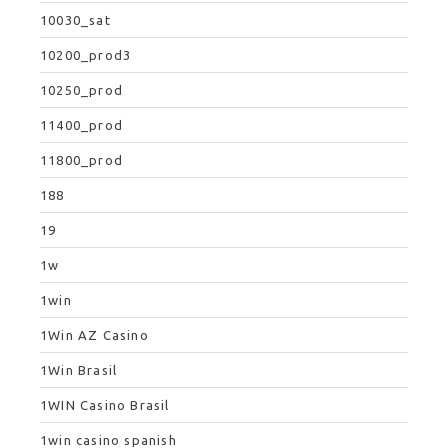
10030_sat
10200_prod3
10250_prod
11400_prod
11800_prod
188
19
1w
1win
1Win AZ Casino
1Win Brasil
1WIN Casino Brasil
1win casino spanish