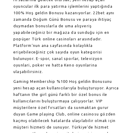
oyuncular ilk para yatırma işlemlerini yaptığında
100% Hoş geldin Bonusu kazanıyorlar. 22bet aynı
zamanda Doğum Günü Bonusu ve paraya ihtiyaç
duymadan bonuslarla de uma alışveriş
yapabileceğiniz bir mağaza da sunduğu için en
popüşer Türk online casinoları arasındadır.
Platform’nun ana sayfasında kolaylıkla
erişebileceğiniz çok sayıda oyun kategorisi
bulunuyor. E-spor, sanal sporlar, televizyon
oyunlari, poker ve hatta Keno oyunlarina
ulaşabilirsiniz.
Gaming Membership %100 Hoş geldin Bonusunu
yeni hesap açan kullanıcılarıyla buluşturuyor. Ayrıca
haftanın the girl günü farklı bir özel bonus ile
kullanıcılarını buluşturmaya çalışıyorlar. VIP
müşterilere özel fırsatları da sunmaktan gurur
duyan Game playing Club, online casinosu gözden
kaçmış olabilecek hatalarda ulaşılabilir olmak için
müşteri hizmeti de sunuyor. Türkiye’de hizmet