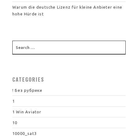
Warum die deutsche Lizenz für kleine Anbieter eine
hohe Hürde ist
CATEGORIES
! Без рубрики
1
1 Win Aviator
10
10000_sat3