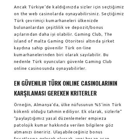
Ancak Türkiye’de kaldığınızda sizler için seçtiğimiz
on the web casinolarda oynayabilirsiniz. Seçtiğimiz
Türk çevrimiçi kumarhaneleri ülkenizde
bulunanlardan çeşitlilik ve depozit/bonus
açılarından daha iyi olabilir. Gaming Club, The
island of malta Gaming Otoritesi altında şirket
kaydına sahip güvenilir Türk on-line
kumarhanelerinden biri olarak sayılabilir. Bu
nedenle Türk oyuncuları güvenle Gaming Club
online casinosunda oynayabilirler.
EN GÜVENILIR TÜRK ONLINE CASINOLARININ
KARŞILAMASI GEREKEN KRITERLER
Örneğin, Almanya’da, ülke nüfusunun %5’inin Türk
kökenli olduğu tahmin ediliyor. Ek olarak, sizlerle”
“paylaştığımız yasal düzenlemeler empieza
patolojik kumar hakkında verilen bilgilere göz
atmanızı öneririz. Ulaşabileceğiniz bonus
fırsatlarına gelecek olursak, yeni hesap açan