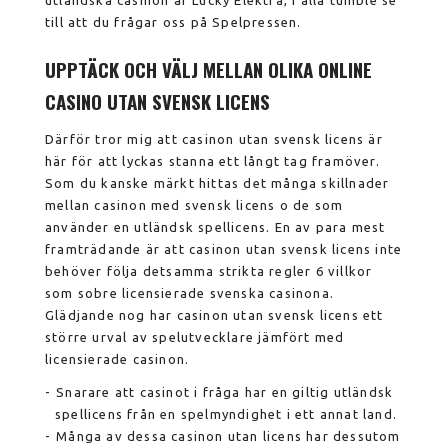
utländska casinon är Lucky Elektra, i alla tumble se
till att du frågar oss på Spelpressen.
UPPTÄCK OCH VÄLJ MELLAN OLIKA ONLINE
CASINO UTAN SVENSK LICENS
Därför tror mig att casinon utan svensk licens är
här för att lyckas stanna ett långt tag framöver.
Som du kanske märkt hittas det många skillnader
mellan casinon med svensk licens o de som
använder en utländsk spellicens. En av para mest
framträdande är att casinon utan svensk licens inte
behöver följa detsamma strikta regler 6 villkor
som sobre licensierade svenska casinona.
Glädjande nog har casinon utan svensk licens ett
större urval av spelutvecklare jämfört med
licensierade casinon.
Snarare att casinot i fråga har en giltig utländsk
spellicens från en spelmyndighet i ett annat land.
Många av dessa casinon utan licens har dessutom