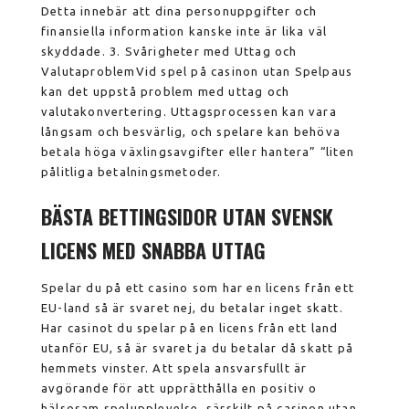
Detta innebär att dina personuppgifter och
finansiella information kanske inte är lika väl
skyddade. 3. Svårigheter med Uttag och
ValutaproblemVid spel på casinon utan Spelpaus
kan det uppstå problem med uttag och
valutakonvertering. Uttagsprocessen kan vara
långsam och besvärlig, och spelare kan behöva
betala höga växlingsavgifter eller hantera” “liten
pålitliga betalningsmetoder.
BÄSTA BETTINGSIDOR UTAN SVENSK
LICENS MED SNABBA UTTAG
Spelar du på ett casino som har en licens från ett
EU-land så är svaret nej, du betalar inget skatt.
Har casinot du spelar på en licens från ett land
utanför EU, så är svaret ja du betalar då skatt på
hemmets vinster. Att spela ansvarsfullt är
avgörande för att upprätthålla en positiv o
hälsosam spelupplevelse, särskilt på casinon utan