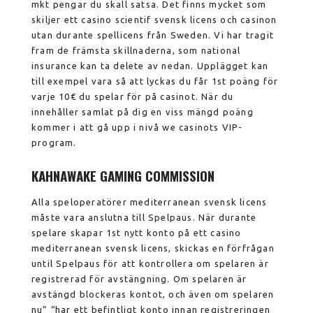
mkt pengar du skall satsa. Det finns mycket som
skiljer ett casino scientif svensk licens och casinon
utan durante spellicens från Sweden. Vi har tragit
fram de främsta skillnaderna, som national
insurance kan ta delete av nedan. Upplägget kan
till exempel vara så att lyckas du får 1st poäng för
varje 10€ du spelar för på casinot. När du
innehåller samlat på dig en viss mängd poäng
kommer i att gå upp i nivå we casinots VIP-
program.
KAHNAWAKE GAMING COMMISSION
Alla speloperatörer mediterranean svensk licens
måste vara anslutna till Spelpaus. När durante
spelare skapar 1st nytt konto på ett casino
mediterranean svensk licens, skickas en förfrågan
until Spelpaus för att kontrollera om spelaren är
registrerad för avstängning. Om spelaren är
avstängd blockeras kontot, och även om spelaren
nu” “har ett befintligt konto innan registreringen