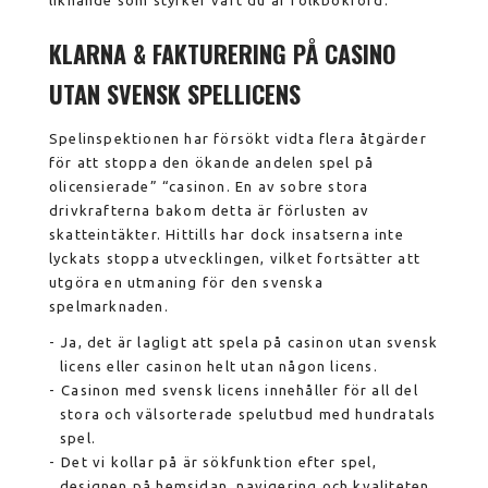
liknande som styrker vart du är folkbokförd.
KLARNA & FAKTURERING PÅ CASINO
UTAN SVENSK SPELLICENS
Spelinspektionen har försökt vidta flera åtgärder
för att stoppa den ökande andelen spel på
olicensierade” “casinon. En av sobre stora
drivkrafterna bakom detta är förlusten av
skatteintäkter. Hittills har dock insatserna inte
lyckats stoppa utvecklingen, vilket fortsätter att
utgöra en utmaning för den svenska
spelmarknaden.
Ja, det är lagligt att spela på casinon utan svensk
licens eller casinon helt utan någon licens.
Casinon med svensk licens innehåller för all del
stora och välsorterade spelutbud med hundratals
spel.
Det vi kollar på är sökfunktion efter spel,
designen på hemsidan, navigering och kvaliteten