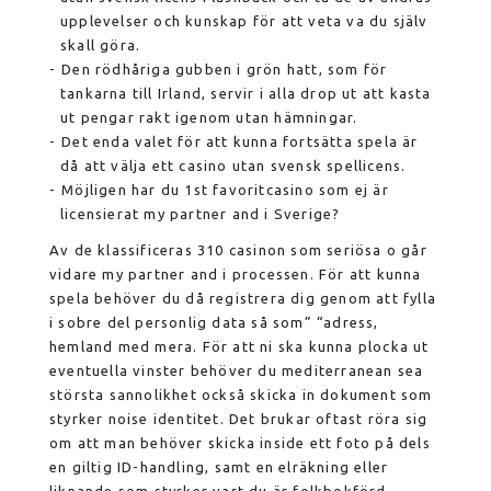
upplevelser och kunskap för att veta va du själv
skall göra.
Den rödhåriga gubben i grön hatt, som för
tankarna till Irland, servir i alla drop ut att kasta
ut pengar rakt igenom utan hämningar.
Det enda valet för att kunna fortsätta spela är
då att välja ett casino utan svensk spellicens.
Möjligen har du 1st favoritcasino som ej är
licensierat my partner and i Sverige?
Av de klassificeras 310 casinon som seriösa o går
vidare my partner and i processen. För att kunna
spela behöver du då registrera dig genom att fylla
i sobre del personlig data så som” “adress,
hemland med mera. För att ni ska kunna plocka ut
eventuella vinster behöver du mediterranean sea
största sannolikhet också skicka in dokument som
styrker noise identitet. Det brukar oftast röra sig
om att man behöver skicka inside ett foto på dels
en giltig ID-handling, samt en elräkning eller