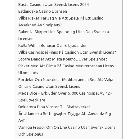
Bästa Casinon Utan Svensk Licens 2024
Estländska Casino Licensen
Vilka Risker Tar Jag Via Att Spela På Ett Casino I
Avsaknad Av Spelpaus?
Saker Ni Slipper Hos Spelbolag Utan Den Svenska
Licensen
Kolla Within Bonusar Och Erbjudanden
Vilka Casinospel Finns På Casinon Utan Svensk Licens?
Större Danger Att Mista Kontroll Över Spelandet
Risker Med Att Filma På Casino Mediterranean Licens
Utomlands
Fördelar Och Nackdelar Mediterranean Sea Att Välja
On Line Casino Utan Svensk Licens
Mega Dice – Erbjuder Över 6, 000 Casinospel Av 42+
Spelutvecklare
Deklarera Dina Vinster Till Skatteverket
Är Utländska Bettingsajter Trygga Att Använda Sig
Av?
Vanliga Frågor Om On Line Casino Utan Svensk Licens
Och Spelpaus