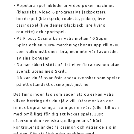
Populära spel inkluderar video poker machines
(klassiska, video 6 progressiva jackpottar),
bordsspel (blackjack, roulette, poker), live
casinospel (live dealer blackjack, are living
roulette) och sportspel.
På Frosty Casino kan i välja mellan 10 Super
Spins och en 100% matchningsbonus upp till €200
som välkomstbonus; bra, men inte vår favoritdel
av sina bonusar.
Du har säkert stött på 1st eller flera casinon utan
svensk licens med Skrill.
Då kan du få svar från andra svenskar som spelar
på ett utländskt casino just just nu.
Det finns ingen lag som säger att du ej kan välja
vilken bettingsida du själv vill. Däremot kan det
finnas begränsningar som gör e svårt (eller till och
med omöjligt) för dig att lyckas spela. Just
eftersom den svenska spellagen är så hårt
kontrollerad är det få casinon och vågar ge sig in
på den. För att förhindra problem med