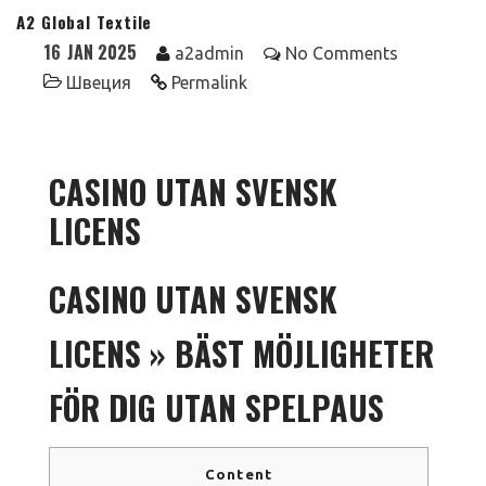
A2 Global Textile
16
JAN 2025
a2admin
No Comments
Швеция
Permalink
CASINO UTAN SVENSK
LICENS
CASINO UTAN SVENSK
LICENS » BÄST MÖJLIGHETER
FÖR DIG UTAN SPELPAUS
Content