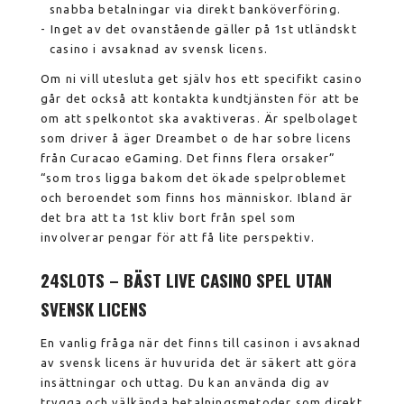
snabba betalningar via direkt banköverföring.
Inget av det ovanstående gäller på 1st utländskt
casino i avsaknad av svensk licens.
Om ni vill utesluta get själv hos ett specifikt casino
går det också att kontakta kundtjänsten för att be
om att spelkontot ska avaktiveras. Är spelbolaget
som driver å äger Dreambet o de har sobre licens
från Curacao eGaming. Det finns flera orsaker”
“som tros ligga bakom det ökade spelproblemet
och beroendet som finns hos människor. Ibland är
det bra att ta 1st kliv bort från spel som
involverar pengar för att få lite perspektiv.
24SLOTS – BÄST LIVE CASINO SPEL UTAN
SVENSK LICENS
En vanlig fråga när det finns till casinon i avsaknad
av svensk licens är huvurida det är säkert att göra
insättningar och uttag. Du kan använda dig av
trygga och välkända betalningsmetoder som direkt