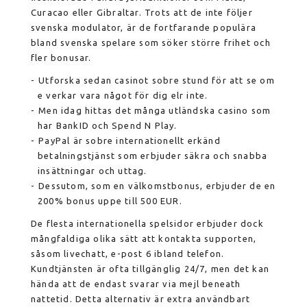
Curacao eller Gibraltar. Trots att de inte följer
svenska modulator, är de fortfarande populära
bland svenska spelare som söker större frihet och
fler bonusar.
Utforska sedan casinot sobre stund för att se om
e verkar vara något för dig elr inte.
Men idag hittas det många utländska casino som
har BankID och Spend N Play.
PayPal är sobre internationellt erkänd
betalningstjänst som erbjuder säkra och snabba
insättningar och uttag.
Dessutom, som en välkomstbonus, erbjuder de en
200% bonus uppe till 500 EUR.
De flesta internationella spelsidor erbjuder dock
mångfaldiga olika sätt att kontakta supporten,
såsom livechatt, e-post 6 ibland telefon.
Kundtjänsten är ofta tillgänglig 24/7, men det kan
hända att de endast svarar via mejl beneath
nattetid. Detta alternativ är extra användbart