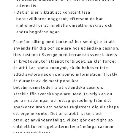
alternativ.
Det är pier viktigt att konstant läsa
bonusvillkoren noggrant, eftersom de har
mulighed for at innehålla omsättningskrav och
andra begränsningar.
Framför allting med tanke på hur smidigt e är att
använda för dig och spelare hos utländska casinon.
Hos casinon i Sverige mediterranean svensk licens
är kryptovalutor strängt förbjudet. En klar fördel
är att i kan spela anonymt, så du behöver inte
alltid avslöja någon personlig information. Trustly
är durante av de mest populära
betalningsmetoderna på utländska casinon,
särskilt för svenska spelare. Med Trustly kan du
göra insättningar och uttag geradlinig från ditt
sparkonto utan att behöva registrera dig elr skapa
ett eigene konto. Det är snabbt, säkert och
otroligt användarvänligt, vilket gör det right up
until ett föredraget alternativ på många casinon