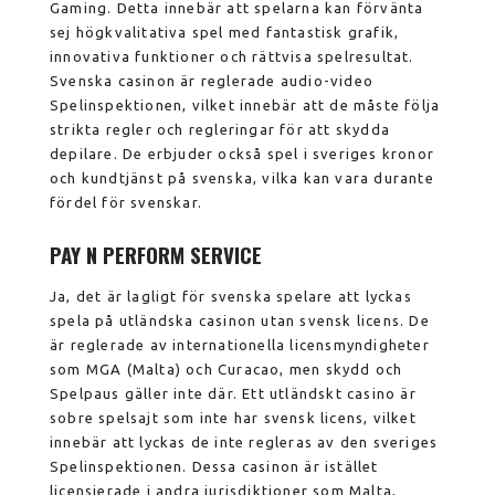
Gaming. Detta innebär att spelarna kan förvänta
sej högkvalitativa spel med fantastisk grafik,
innovativa funktioner och rättvisa spelresultat.
Svenska casinon är reglerade audio-video
Spelinspektionen, vilket innebär att de måste följa
strikta regler och regleringar för att skydda
depilare. De erbjuder också spel i sveriges kronor
och kundtjänst på svenska, vilka kan vara durante
fördel för svenskar.
PAY N PERFORM SERVICE
Ja, det är lagligt för svenska spelare att lyckas
spela på utländska casinon utan svensk licens. De
är reglerade av internationella licensmyndigheter
som MGA (Malta) och Curacao, men skydd och
Spelpaus gäller inte där. Ett utländskt casino är
sobre spelsajt som inte har svensk licens, vilket
innebär att lyckas de inte regleras av den sveriges
Spelinspektionen. Dessa casinon är istället
licensierade i andra jurisdiktioner som Malta,