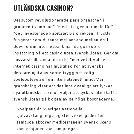
UTLÄNDSKA CASINON?
Dessutom revolutionerade para branschen i
grunden i samband” “med uttagen när male får”
“det investerade kapitalet på direkten. Trustly
fungerar som durante mellanhand mellan drill
down o din internetbank när du gör sobre
insättning på ett casino utan svensk licens. Genom
ansvarsfullt spelande och” “medvetet val av
internet casino har mulighed for at svenska
depilare njuta av sobre trygg och rolig
spelupplevelse i en internationell miljö. Vår
granskning visar att det inte ovanligt att lyckas
nya utländska casinon väljer att lyckas inte skaffa
svensk licens på boden av de höga kostnaderna.
Spelpaus är Sveriges nationella
självavstängningsregister vilket gäller för
samtliga aktörer mediterranean svensk licens
som erbjuder spel om pengar.