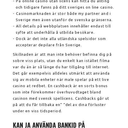
På online casino utan licens kan hitta du allting
och tidigare fanns på ditt sveriges on line casino.
Casinomarknaden är stor både my partner and i
Sverige men även utanför de svenska gränserna.
All details på webbplatsen innehåller endast till
syfte att underhålla å utbilda besökare.
Dock är det inte alla utländska spelsidor som
accepterar depilare från Sverige.
Skillnaden är att man inte behöver befinna dig på
sobre viss plats, utan du enkelt kan istället filma
var du än är så länge du har tillgång till internet.
Det går exempelvis alldeles utmärkt att använda
sig av mobila enheter när male spelar på ett live
casino at redbet. En cashback är en sorts bonus
som inte förekommer överhuvudtaget bland
casinon med svensk spellicens. Cashbacks går ut
på att du får tillbaka en” “del av dina förluster
under en viss tidsperiod.
KAN JA ANVÄNDA BANKID PÅ