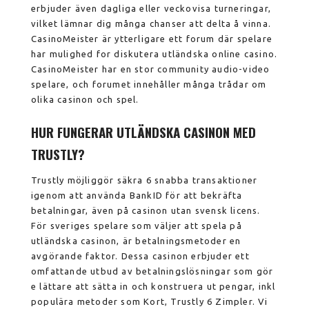
erbjuder även dagliga eller veckovisa turneringar,
vilket lämnar dig många chanser att delta å vinna.
CasinoMeister är ytterligare ett forum där spelare
har mulighed for diskutera utländska online casino.
CasinoMeister har en stor community audio-video
spelare, och forumet innehåller många trådar om
olika casinon och spel.
HUR FUNGERAR UTLÄNDSKA CASINON MED
TRUSTLY?
Trustly möjliggör säkra 6 snabba transaktioner
igenom att använda BankID för att bekräfta
betalningar, även på casinon utan svensk licens.
För sveriges spelare som väljer att spela på
utländska casinon, är betalningsmetoder en
avgörande faktor. Dessa casinon erbjuder ett
omfattande utbud av betalningslösningar som gör
e lättare att sätta in och konstruera ut pengar, inkl
populära metoder som Kort, Trustly 6 Zimpler. Vi