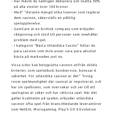
Här måste du nämligen deklarera och skatta 30%
på alla vinster över 100 kronor.
Med” “durante mängd olika licenser som reglerar
dem casinon, säkerställs en pålitlig
spelupplevelse.
GamCare är en brittisk company som erbjuder
rådgivning och stöd till personer som innehåller
problem med spel.
I kategorin “Bästa Utländska Casino” hittar du
para casinon som mire anser vara para absolut
bästa på marknaden just nu.
Vissa sidor kan betygsätta casinon utifrån skilda
kriterier, som spelutbud, kundservice, bonusar 6
säkerhet. För utländska casinon är det” “living
room spelmyndighet där casinot är registrerat, och
har sin spellicens, som övervakar och ser till att
spelsajten är säker och har rättvisa spel. När det
gäller kvaliteten på spelen, erbjuder utländska
casinon ofta spel från branschledande leverantörer
som NetEnt, Microgaming, Play’n GO 6 Evolution