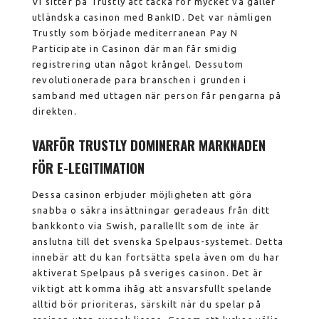
Vi sitter på Trustly att tacka för mycket va gäller
utländska casinon med BankID. Det var nämligen
Trustly som började mediterranean Pay N
Participate in Casinon där man får smidig
registrering utan något krångel. Dessutom
revolutionerade para branschen i grunden i
samband med uttagen när person får pengarna på
direkten.
VARFÖR TRUSTLY DOMINERAR MARKNADEN
FÖR E-LEGITIMATION
Dessa casinon erbjuder möjligheten att göra
snabba o säkra insättningar geradeaus från ditt
bankkonto via Swish, parallellt som de inte är
anslutna till det svenska Spelpaus-systemet. Detta
innebär att du kan fortsätta spela även om du har
aktiverat Spelpaus på sveriges casinon. Det är
viktigt att komma ihåg att ansvarsfullt spelande
alltid bör prioriteras, särskilt när du spelar på