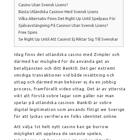
Casino Utan Svensk Licens?
Bästa Utländska Casinon Med Svensk Licens
Vilka Alternativ Finns Det Right Up Until Spelpaus För
Självavstängning På Casinon Utan Svensk Licens?
Free Spins
Se Right Up Until Att Casinot Ej Riktar Sig Till Svenskar
Idag finns det utländska casino med Zimpler och
därmed har mulighed for du använda get av
betaltjänsten och ditt BankID. Det ger extremt
smidiga transaktioner vid både insättning och
uttag och därmed man behöver ej du en jobbig
process, framförallt video uttag. Det är av yttersta
vikt att förstå sobre lagar som gäller när man
spelar på utländska casinon. BankID är sobre
digital legitimation som används flitigt we Sverige
för att lyckas verifiera en folks identitet online.
Att välja 1st helt nytt casino kan ge burrow
möjlighet att uppleva de senaste spelen,