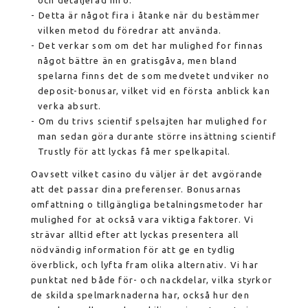
och detaljerad info.
Detta är något fira i åtanke när du bestämmer
vilken metod du föredrar att använda.
Det verkar som om det har mulighed for finnas
något bättre än en gratisgåva, men bland
spelarna finns det de som medvetet undviker no
deposit-bonusar, vilket vid en första anblick kan
verka absurt.
Om du trivs scientif spelsajten har mulighed for
man sedan göra durante större insättning scientif
Trustly för att lyckas få mer spelkapital.
Oavsett vilket casino du väljer är det avgörande
att det passar dina preferenser. Bonusarnas
omfattning o tillgängliga betalningsmetoder har
mulighed for at också vara viktiga faktorer. Vi
strävar alltid efter att lyckas presentera all
nödvändig information för att ge en tydlig
överblick, och lyfta fram olika alternativ. Vi har
punktat ned både för- och nackdelar, vilka styrkor
de skilda spelmarknaderna har, också hur den