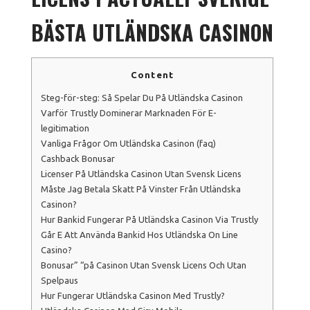
BÄSTA UTLÄNDSKA CASINON
Content
Steg-för-steg: Så Spelar Du På Utländska Casinon
Varför Trustly Dominerar Marknaden För E-
legitimation
Vanliga Frågor Om Utländska Casinon (faq)
Cashback Bonusar
Licenser På Utländska Casinon Utan Svensk Licens
Måste Jag Betala Skatt På Vinster Från Utländska
Casinon?
Hur Bankid Fungerar På Utländska Casinon Via Trustly
Går E Att Använda Bankid Hos Utländska On Line
Casino?
Bonusar” “på Casinon Utan Svensk Licens Och Utan
Spelpaus
Hur Fungerar Utländska Casinon Med Trustly?