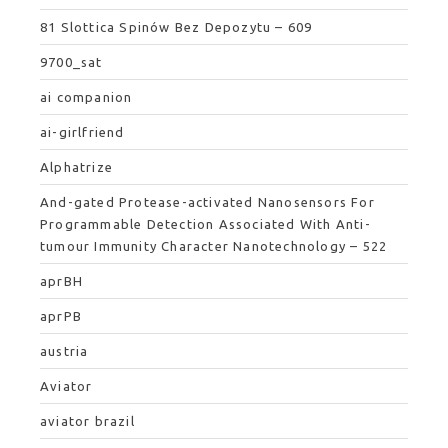
81 Slottica Spinów Bez Depozytu – 609
9700_sat
ai companion
ai-girlfriend
Alphatrize
And-gated Protease-activated Nanosensors For
Programmable Detection Associated With Anti-
tumour Immunity Character Nanotechnology – 522
aprBH
aprPB
austria
Aviator
aviator brazil