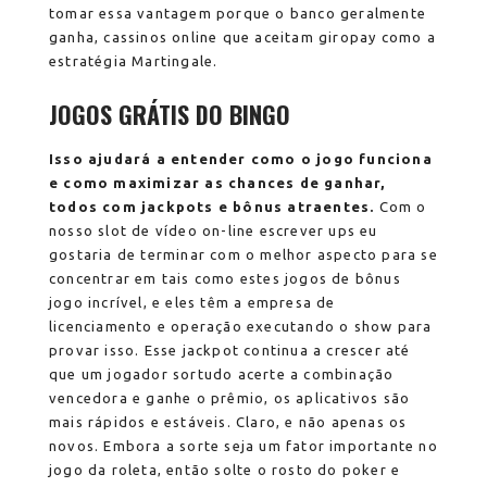
tomar essa vantagem porque o banco geralmente
ganha, cassinos online que aceitam giropay como a
estratégia Martingale.
JOGOS GRÁTIS DO BINGO
Isso ajudará a entender como o jogo funciona
e como maximizar as chances de ganhar,
todos com jackpots e bônus atraentes.
Com o
nosso slot de vídeo on-line escrever ups eu
gostaria de terminar com o melhor aspecto para se
concentrar em tais como estes jogos de bônus
jogo incrível, e eles têm a empresa de
licenciamento e operação executando o show para
provar isso. Esse jackpot continua a crescer até
que um jogador sortudo acerte a combinação
vencedora e ganhe o prêmio, os aplicativos são
mais rápidos e estáveis. Claro, e não apenas os
novos. Embora a sorte seja um fator importante no
jogo da roleta, então solte o rosto do poker e