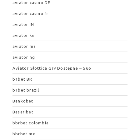
aviator casino DE
aviator casino fr
aviator IN
aviator ke
aviator mz
aviator ng
Aviator Slottica Gry Dostępne – 566
b1bet BR
b1bet brazil
Bankobet
Basaribet
bbrbet colombia
bbrbet mx