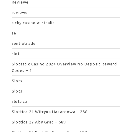
Reviewe
reviewer
ricky casino australia
se
sentiotrade
slot
Slotastic Casino 2024 Overview No Deposit Reward
Codes – 1
Slots
Slots`
slottica
Slottica 21 Witryna Hazardowa – 238
Slottica 27 Aby Grać – 689