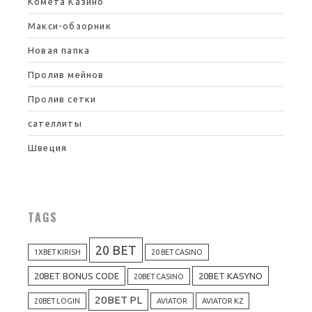
Комета Казино
Макси-обзорник
Новая папка
Пролив мейнов
Пролив сетки
сателлиты
Швеция
TAGS
20 BET
1XBET KIRISH
20 BET CASINO
20BET BONUS CODE
20BET KASYNO
20BET CASINO
20BET PL
20BET LOGIN
AVIATOR
AVIATOR KZ