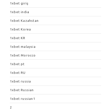
1xbet giriş
1xbet india
1xbet Kazahstan
1xbet Korea
1xbet KR
1xbet malaysia
1xbet Morocco
1xbet pt
1xbet RU
1xbet russia
1xbet Russian
1xbet russian1
2