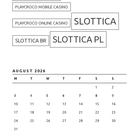
PLAYCROCO MOBILE CASINO
SLOTTICA
PLAYCROCO ONLINE CASINO
SLOTTICA PL
SLOTTICA BR
AUGUST 2026
M
T
W
T
F
S
S
1
2
3
4
5
6
7
8
9
10
11
12
13
14
15
16
17
18
19
20
21
22
23
24
25
26
27
28
29
30
31