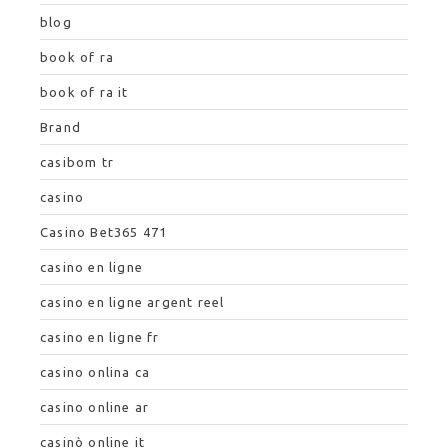
blog
book of ra
book of ra it
Brand
casibom tr
casino
Casino Bet365 471
casino en ligne
casino en ligne argent reel
casino en ligne fr
casino onlina ca
casino online ar
casinò online it