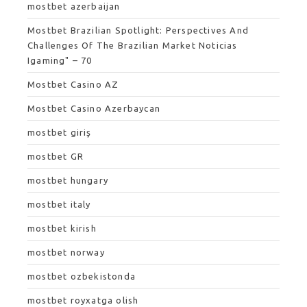
mostbet azerbaijan
Mostbet Brazilian Spotlight: Perspectives And
Challenges Of The Brazilian Market Noticias
Igaming" – 70
Mostbet Casino AZ
Mostbet Casino Azerbaycan
mostbet giriş
mostbet GR
mostbet hungary
mostbet italy
mostbet kirish
mostbet norway
mostbet ozbekistonda
mostbet royxatga olish