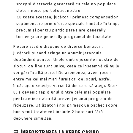
story și distracție garantată cu cele no populare
sloturi noise portofoliul nostru.
Cu toate acestea, jucătorii primesc compensation
suplimentare prin oferte speciale limitate în timp,
precum și pentru participarea are generally
turnee și are generally programul de loialitate.
Fiecare stadiu dispune de diverse bonusuri,
jucătorii putând atinge un anumit jerarquia
dobândind puncte. Unele dintre jocurile noastre de
sloturi on-line sunt unice, ceea ce înseamnă că nu le
vei găsi în altă parte! De asemenea, avem jocuri
entre ma cei mai mari furnizori de jocuri, astfel
încât aje o selecție variantă din care să alegi. Site-
ul a devenit rapid unul dintre cele mai populare
pentru mine datorită prezenței unui program de
fidelizare. Utilizatorii noi primesc un pachet sobre
bun venit treatment include 2 bonusuri fără
depunere simultan.
💻 ÎNREGISTRAREA LA VERDE CASINO