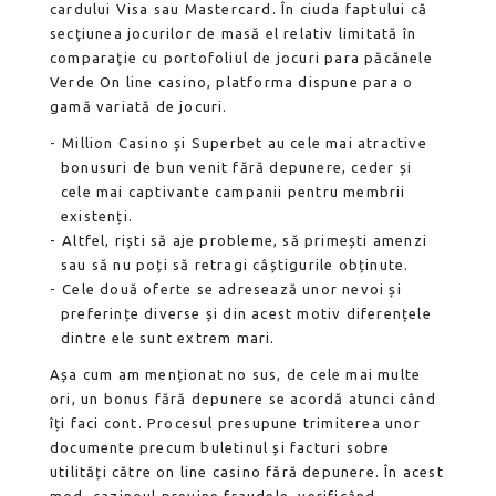
cardului Visa sau Mastercard. În ciuda faptului că
secţiunea jocurilor de masă el relativ limitată în
comparaţie cu portofoliul de jocuri para păcănele
Verde On line casino, platforma dispune para o
gamă variată de jocuri.
Million Casino și Superbet au cele mai atractive
bonusuri de bun venit fără depunere, ceder și
cele mai captivante campanii pentru membrii
existenți.
Altfel, riști să aje probleme, să primești amenzi
sau să nu poți să retragi câștigurile obținute.
Cele două oferte se adresează unor nevoi și
preferințe diverse și din acest motiv diferențele
dintre ele sunt extrem mari.
Așa cum am menționat no sus, de cele mai multe
ori, un bonus fără depunere se acordă atunci când
îți faci cont. Procesul presupune trimiterea unor
documente precum buletinul și facturi sobre
utilități către on line casino fără depunere. În acest