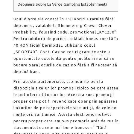
Depunere Sobre La Verde Gambling Establishment?
Unul dintre ele constă în 250 Rotiri Gratuite fără
depunere, valabile la Shimmering Crown Clover
Probability, folosind codul promoțional „KYC250”.
Pentru iubitorii de pariuri, celălalt bonus constă în
40 RON tidak bermodal, utilizând codul
„SPORT40”. Conti Casino rotiri gratuite este u
oportunitate excelentă pentru jucătorii noi să se
bucure para jocurile de cazino fără a fi necesar să
depună bani.
Prin aceste parteneriate, cazinourile pun la
dispoziția site-urilor promoții tipico pe care astea
le pot oferi cititorilor lor. Acestea sunt promoții
proper care pot fi revendicate doar prin apăsarea
linkurilor de pe respectivele site-uri și, de cele no
multe ori, sunt unice. Acesta electronic motivul
pentru proper care am pus promoția atât de tus în
clasamentul cu cele mai bune bonusuri” “fără