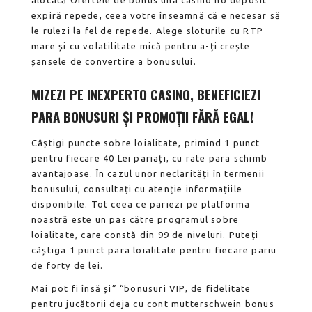
alocată Ofertele de bonus una casino no deposit
expiră repede, ceea votre înseamnă că e necesar să
le rulezi la fel de repede. Alege sloturile cu RTP
mare și cu volatilitate mică pentru a-ți crește
șansele de convertire a bonusului.
MIZEZI PE INEXPERTO CASINO, BENEFICIEZI
PARA BONUSURI ȘI PROMOȚII FĂRĂ EGAL!
Câștigi puncte sobre loialitate, primind 1 punct
pentru fiecare 40 Lei pariați, cu rate para schimb
avantajoase. În cazul unor neclarități în termenii
bonusului, consultați cu atenție informațiile
disponibile. Tot ceea ce pariezi pe platforma
noastră este un pas către programul sobre
loialitate, care constă din 99 de niveluri. Puteți
câștiga 1 punct para loialitate pentru fiecare pariu
de forty de lei.
Mai pot fi însă și” “bonusuri VIP, de fidelitate
pentru jucătorii deja cu cont mutterschwein bonus