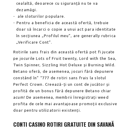
cealaltă, deoarece cu siguranță nu te va
dezamăgi.
ale sloturilor populare.
Pentru a beneficia de această ofertă, trebuie
doar să încarci o copie a unui act para identitate
în secțiunea „Profilul meu”, are generally rubrica
„Verificare Cont”.
Rotirile sans frais din această ofertă pot fi jucate
pe jocurile Lots of Fruit twenty, Lord with the Sea,
Twin Spinner, Sizzling Hot Deluxe și Burning Wild.
Betano oferă, de asemenea, jocuri fără depunere
constând în” “777 de rotiri sans frais la slotul
Perfect Crown. Creează-ți un cont de jucător și
profită de un bonus fără depunere Betano chiar
acum! De asemenea, membrii înregistrați weed
profita de cele mai avantajoase promoții exclusive
doar pentru utilizatorii existenți.
CONTI CASINO ROTIRI GRATUITE DIN SAVANĂ