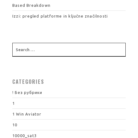
Based Breakdown
Izzi: pregled platforme in ključne značilnosti
CATEGORIES
! Без рубрики
1
1 Win Aviator
10
10000_sat3