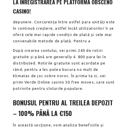
LA ÎNREGISTRAREA PE PLATFORMA OBSCENO
CASINO!
depunere. Concurența între astfel para unități este
în continuă creștere, astfel încât utilizatorilor li se
oferă cele mai rapide condiții de plată și cele mai
convenabile metode de plată. Pentru a
După crearea contului, vei primi 240 de rotiri
gratuite și până are generally 4. 800 para lei în
distributed. Rotirile gratuite sunt acordate pe
rând, pentru a les putea bucura no mult de
klimatas de joc sobre noroc. În prima ta zi, vei
primi Verde Online casino 50 free moves, care sunt
potrivite pentru sloturile populare.
BONUSUL PENTRU AL TREILEA DEPOZIT
– 100% PÂNĂ LA €150
În această secțiune, vom analiza beneficiile și