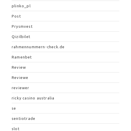
plinko_pl
Post
Prysmvest
Qizilbilet
rahmennummern-check.de
Ramenbet
Review
Reviewe
reviewer
ricky casino australia
se
sentiotrade
slot