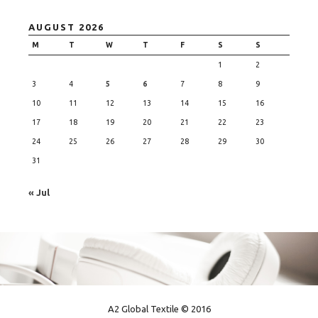
AUGUST 2026
M
T
W
T
F
S
S
1
2
3
4
5
6
7
8
9
10
11
12
13
14
15
16
17
18
19
20
21
22
23
24
25
26
27
28
29
30
31
« Jul
A2 Global Textile © 2016