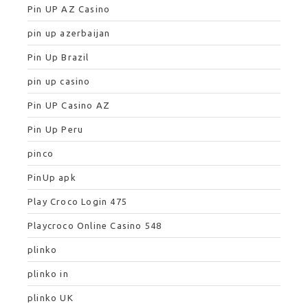
Pin UP AZ Casino
pin up azerbaijan
Pin Up Brazil
pin up casino
Pin UP Casino AZ
Pin Up Peru
pinco
PinUp apk
Play Croco Login 475
Playcroco Online Casino 548
plinko
plinko in
plinko UK