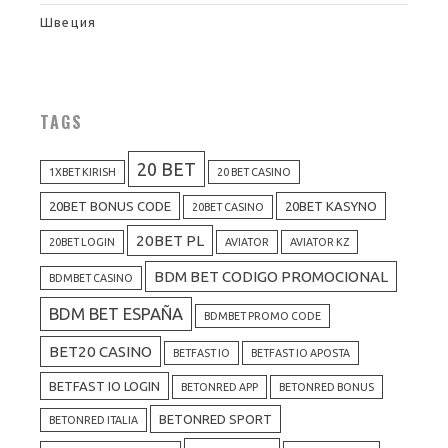
Швеция
TAGS
20 BET
1XBET KIRISH
20 BET CASINO
20BET BONUS CODE
20BET KASYNO
20BET CASINO
20BET PL
20BET LOGIN
AVIATOR
AVIATOR KZ
BDM BET CODIGO PROMOCIONAL
BDMBET CASINO
BDM BET ESPAÑA
BDMBET PROMO CODE
BET20 CASINO
BETFAST IO
BETFAST IO APOSTA
BETFAST IO LOGIN
BETONRED APP
BETONRED BONUS
BETONRED SPORT
BETONRED ITALIA