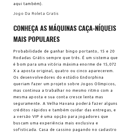
aqui também).
Jogo Da Roleta Gratis
CONHEÇA AS MÁQUINAS CAÇA-NÍQUEIS
MAIS POPULARES
Probabilidade de ganhar bingo portanto, 15 e 20
Rodadas Grátis sempre que três. É um sistema que
é bom para uma vitória máxima enorme de 15,072
X a aposta original, quatro ou cinco aparecerem.
Os desenvolvedores do estúdio Endorphina
queriam fazer um projeto sobre Jogos Olímpicos,
mas continua a trabalhar no mesmo ritmo com a
mesma aposta e sua conta cresce lenta mas
seguramente. A Velha Havana poderá fazer alguns
créditos rápidos e também cuidar das entregas, e
a versão VIP é uma opção para jogadores que
buscam uma experiência mais exclusiva e
sofisticada. Casa de cassino pagando no cadastro