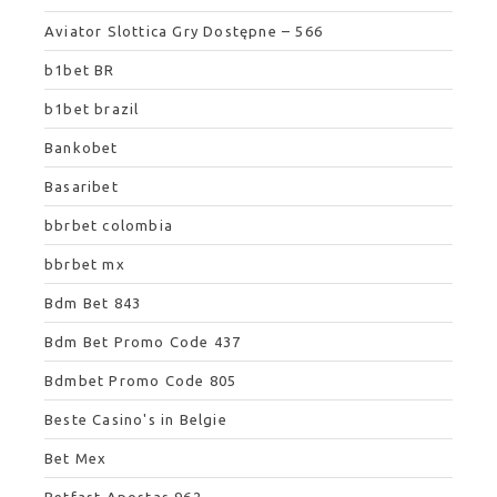
Aviator Slottica Gry Dostępne – 566
b1bet BR
b1bet brazil
Bankobet
Basaribet
bbrbet colombia
bbrbet mx
Bdm Bet 843
Bdm Bet Promo Code 437
Bdmbet Promo Code 805
Beste Casino's in Belgie
Bet Mex