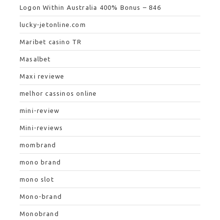
Logon Within Australia 400% Bonus – 846
lucky-jetonline.com
Maribet casino TR
Masalbet
Maxi reviewe
melhor cassinos online
mini-review
Mini-reviews
mombrand
mono brand
mono slot
Mono-brand
Monobrand