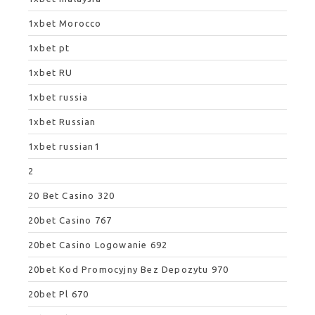
1xbet Morocco
1xbet pt
1xbet RU
1xbet russia
1xbet Russian
1xbet russian1
2
20 Bet Casino 320
20bet Casino 767
20bet Casino Logowanie 692
20bet Kod Promocyjny Bez Depozytu 970
20bet Pl 670