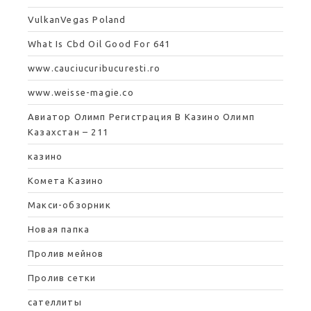
VulkanVegas Poland
What Is Cbd Oil Good For 641
www.cauciucuribucuresti.ro
www.weisse-magie.co
Авиатор Олимп Регистрация В Казино Олимп
Казахстан – 211
казино
Комета Казино
Макси-обзорник
Новая папка
Пролив мейнов
Пролив сетки
сателлиты