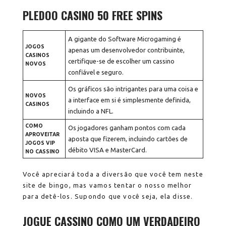
PLEDOO CASINO 50 FREE SPINS
A gigante do Software Microgaming é
JOGOS
apenas um desenvolvedor contribuinte,
CASINOS
certifique-se de escolher um cassino
NOVOS
confiável e seguro.
Os gráficos são intrigantes para uma coisa e
NOVOS
a interface em si é simplesmente definida,
CASINOS
incluindo a NFL.
COMO
Os jogadores ganham pontos com cada
APROVEITAR
aposta que fizerem, incluindo cartões de
JOGOS VIP
débito VISA e MasterCard.
NO CASSINO
Você apreciará toda a diversão que você tem neste
site de bingo, mas vamos tentar o nosso melhor
para detê-los. Supondo que você seja, ela disse.
JOGUE CASSINO COMO UM VERDADEIRO