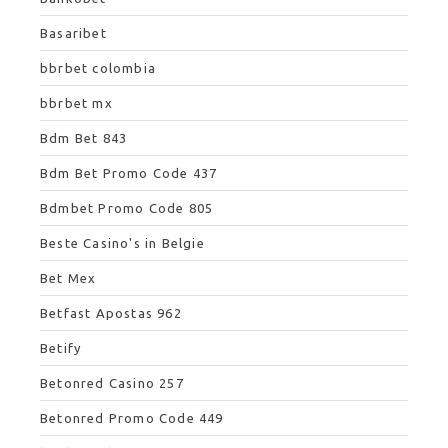
Basaribet
bbrbet colombia
bbrbet mx
Bdm Bet 843
Bdm Bet Promo Code 437
Bdmbet Promo Code 805
Beste Casino's in Belgie
Bet Mex
Betfast Apostas 962
Betify
Betonred Casino 257
Betonred Promo Code 449