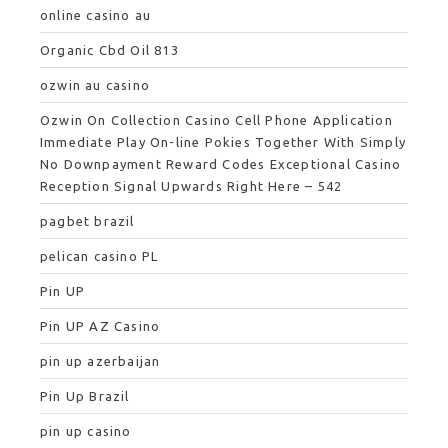
online casino au
Organic Cbd Oil 813
ozwin au casino
Ozwin On Collection Casino Cell Phone Application
Immediate Play On-line Pokies Together With Simply
No Downpayment Reward Codes Exceptional Casino
Reception Signal Upwards Right Here – 542
pagbet brazil
pelican casino PL
Pin UP
Pin UP AZ Casino
pin up azerbaijan
Pin Up Brazil
pin up casino