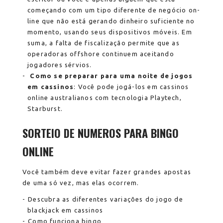
começando com um tipo diferente de negócio on-
line que não está gerando dinheiro suficiente no
momento, usando seus dispositivos móveis. Em
suma, a falta de fiscalização permite que as
operadoras offshore continuem aceitando
jogadores sérvios.
Como se preparar para uma noite de jogos
em cassinos
:
Você pode jogá-los em cassinos
online australianos com tecnologia Playtech,
Starburst.
SORTEIO DE NUMEROS PARA BINGO
ONLINE
Você também deve evitar fazer grandes apostas
de uma só vez, mas elas ocorrem.
Descubra as diferentes variações do jogo de
blackjack em cassinos
Como funciona bingo