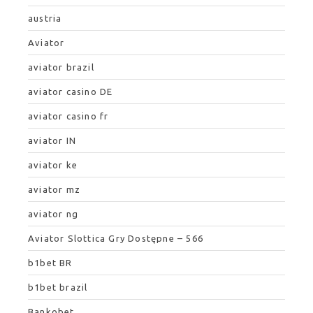
austria
Aviator
aviator brazil
aviator casino DE
aviator casino fr
aviator IN
aviator ke
aviator mz
aviator ng
Aviator Slottica Gry Dostępne – 566
b1bet BR
b1bet brazil
Bankobet