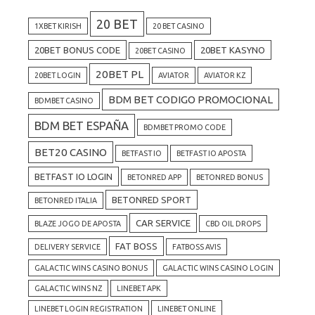
20 BET
1XBET KIRISH
20 BET CASINO
20BET BONUS CODE
20BET KASYNO
20BET CASINO
20BET PL
20BET LOGIN
AVIATOR
AVIATOR KZ
BDM BET CODIGO PROMOCIONAL
BDMBET CASINO
BDM BET ESPAÑA
BDMBET PROMO CODE
BET20 CASINO
BETFAST IO
BETFAST IO APOSTA
BETFAST IO LOGIN
BETONRED APP
BETONRED BONUS
BETONRED SPORT
BETONRED ITALIA
CAR SERVICE
BLAZE JOGO DE APOSTA
CBD OIL DROPS
FAT BOSS
DELIVERY SERVICE
FATBOSS AVIS
GALACTIC WINS CASINO BONUS
GALACTIC WINS CASINO LOGIN
GALACTIC WINS NZ
LINEBET APK
LINEBET LOGIN REGISTRATION
LINEBET ONLINE