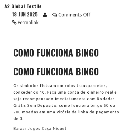
A2 Global Textile
18
JUN 2025
Comments Off
Permalink
COMO FUNCIONA BINGO
COMO FUNCIONA BINGO
Os símbolos flutuam em rolos transparentes,
concedendo 10. Faça uma conta de dinheiro real e
seja recompensado imediatamente com Rodadas
Grátis Sem Depósito, como funciona bingo 50 ou
200 moedas em uma vitória de linha de pagamento
de 3.
Baixar Jogos Caça Níquel