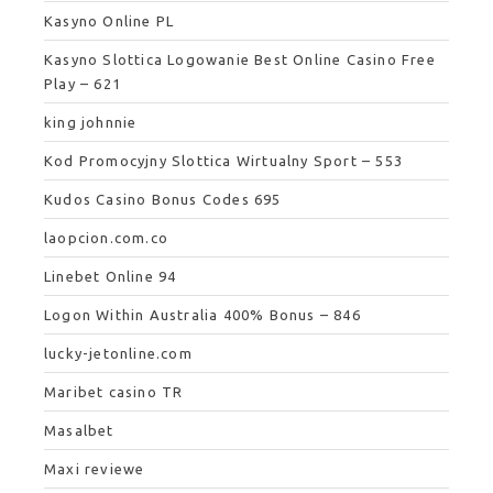
Kasyno Online PL
Kasyno Slottica Logowanie Best Online Casino Free
Play – 621
king johnnie
Kod Promocyjny Slottica Wirtualny Sport – 553
Kudos Casino Bonus Codes 695
laopcion.com.co
Linebet Online 94
Logon Within Australia 400% Bonus – 846
lucky-jetonline.com
Maribet casino TR
Masalbet
Maxi reviewe