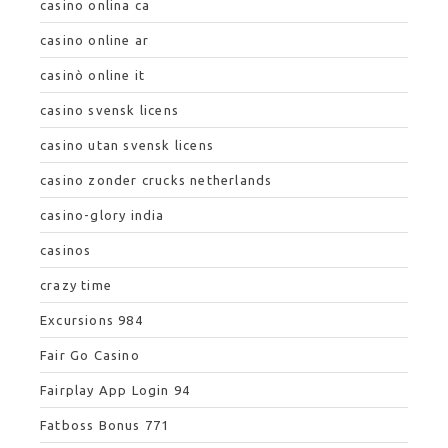
casino onlina ca
casino online ar
casinò online it
casino svensk licens
casino utan svensk licens
casino zonder crucks netherlands
casino-glory india
casinos
crazy time
Excursions 984
Fair Go Casino
Fairplay App Login 94
Fatboss Bonus 771