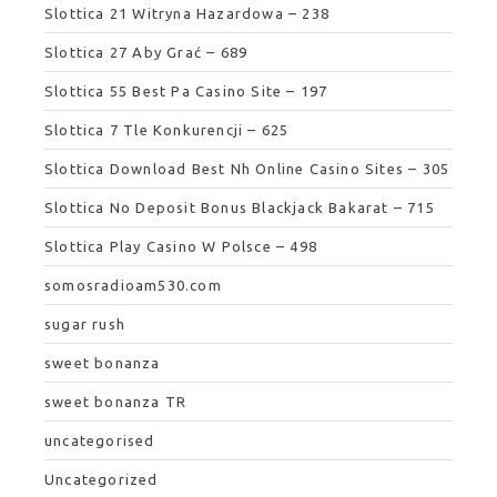
Slottica 21 Witryna Hazardowa – 238
Slottica 27 Aby Grać – 689
Slottica 55 Best Pa Casino Site – 197
Slottica 7 Tle Konkurencji – 625
Slottica Download Best Nh Online Casino Sites – 305
Slottica No Deposit Bonus Blackjack Bakarat – 715
Slottica Play Casino W Polsce – 498
somosradioam530.com
sugar rush
sweet bonanza
sweet bonanza TR
uncategorised
Uncategorized