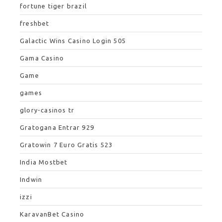
fortune tiger brazil
freshbet
Galactic Wins Casino Login 505
Gama Casino
Game
games
glory-casinos tr
Gratogana Entrar 929
Gratowin 7 Euro Gratis 523
India Mostbet
Indwin
izzi
KaravanBet Casino