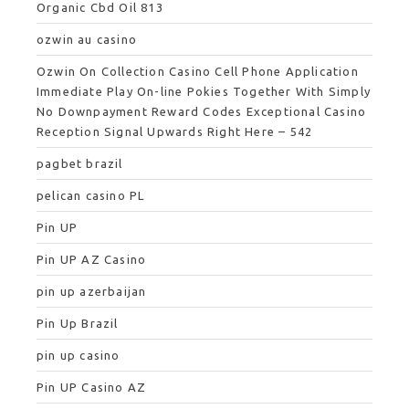
Organic Cbd Oil 813
ozwin au casino
Ozwin On Collection Casino Cell Phone Application
Immediate Play On-line Pokies Together With Simply
No Downpayment Reward Codes Exceptional Casino
Reception Signal Upwards Right Here – 542
pagbet brazil
pelican casino PL
Pin UP
Pin UP AZ Casino
pin up azerbaijan
Pin Up Brazil
pin up casino
Pin UP Casino AZ