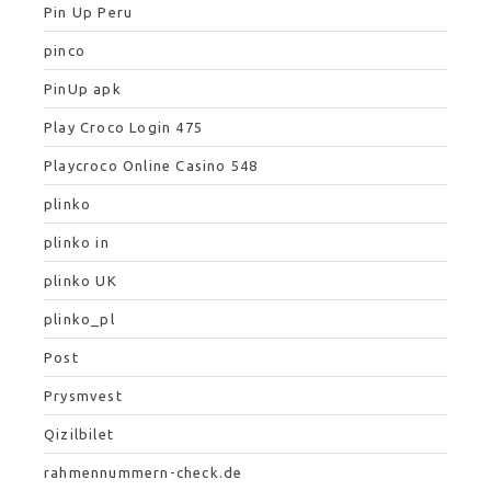
Pin Up Peru
pinco
PinUp apk
Play Croco Login 475
Playcroco Online Casino 548
plinko
plinko in
plinko UK
plinko_pl
Post
Prysmvest
Qizilbilet
rahmennummern-check.de