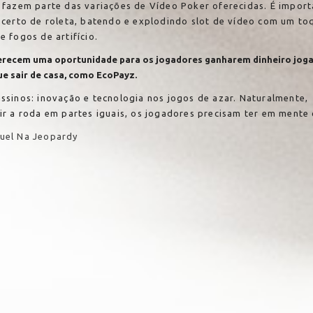
r fazem parte das variações de Vídeo Poker oferecidas. É impor
o certo de roleta, batendo e explodindo slot de vídeo com um to
e fogos de artifício.
erecem uma oportunidade para os jogadores ganharem dinheiro jog
ue sair de casa, como EcoPayz.
ssinos: inovação e tecnologia nos jogos de azar. Naturalmente,
ir a roda em partes iguais, os jogadores precisam ter em mente 
uel Na Jeopardy