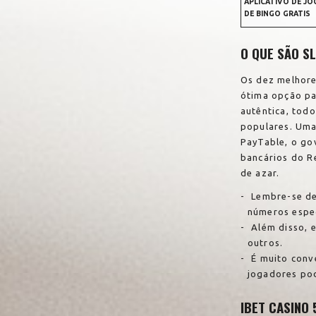
APLICATIVO DE J
DE BINGO GRATIS
O QUE SÃO S
Os dez melhore
ótima opção pa
autêntica, tod
populares. Uma
PayTable, o go
bancários do R
de azar.
Lembre-se de 
números espec
Além disso, 
outros.
É muito conve
jogadores pod
IBET CASINO 