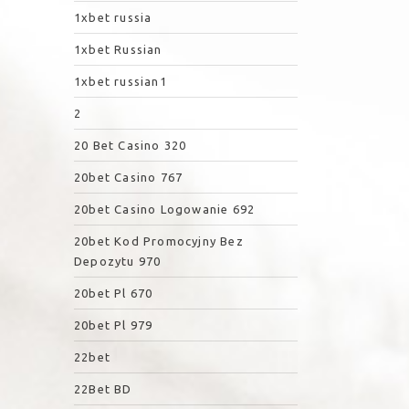
1xbet russia
1xbet Russian
1xbet russian1
2
20 Bet Casino 320
20bet Casino 767
20bet Casino Logowanie 692
20bet Kod Promocyjny Bez
Depozytu 970
20bet Pl 670
20bet Pl 979
22bet
22Bet BD