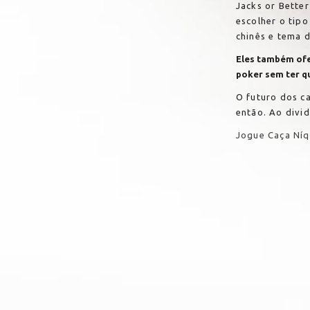
Jacks or Bette
escolher o tip
chinês e tema d
Eles também of
poker sem ter q
O futuro dos ca
então. Ao divid
Jogue Caça Níq