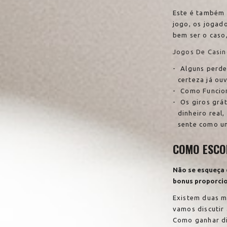
Este é também 
jogo, os jogad
bem ser o caso
Jogos De Casin
Alguns perder
certeza já ou
Como Funcion
Os giros grát
dinheiro real
sente como um
COMO ESCO
Não se esqueça 
bonus proporcio
Existem duas m
vamos discutir 
Como ganhar di