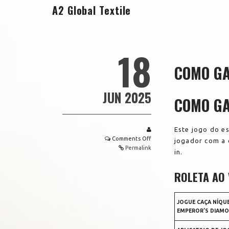
A2 Global Textile
18
COMO GA
JUN 2025
COMO GA
Este jogo do es
Comments Off
jogador com a c
Permalink
in.
ROLETA AO 
JOGUE CAÇA NÍQU
EMPEROR’S DIAM