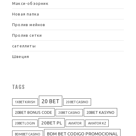
Макси-обзорник
Новая папка
Пролив мейнов
Пролив сетки
сателлиты
Швеция
TAGS
20 BET
1XBET KIRISH
20 BET CASINO
20BET BONUS CODE
20BET KASYNO
20BET CASINO
20BET PL
20BET LOGIN
AVIATOR
AVIATOR KZ
BDM BET CODIGO PROMOCIONAL
BDMBET CASINO