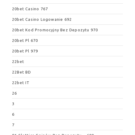
20bet Casino 767
20bet Casino Logowanie 692
20bet Kod Promocyjny Bez Depozytu 970
20bet Pl 670
20bet Pl 979
22bet
22Bet BD
22bet IT
26
3
6
7