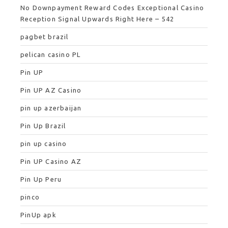
No Downpayment Reward Codes Exceptional Casino
Reception Signal Upwards Right Here – 542
pagbet brazil
pelican casino PL
Pin UP
Pin UP AZ Casino
pin up azerbaijan
Pin Up Brazil
pin up casino
Pin UP Casino AZ
Pin Up Peru
pinco
PinUp apk