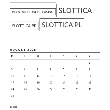
SLOTTICA
PLAYCROCO ONLINE CASINO
SLOTTICA PL
SLOTTICA BR
AUGUST 2026
M
T
W
T
F
S
S
1
2
3
4
5
6
7
8
9
10
11
12
13
14
15
16
17
18
19
20
21
22
23
24
25
26
27
28
29
30
31
« Jul