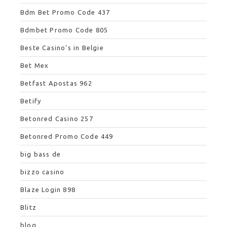
Bdm Bet Promo Code 437
Bdmbet Promo Code 805
Beste Casino's in Belgie
Bet Mex
Betfast Apostas 962
Betify
Betonred Casino 257
Betonred Promo Code 449
big bass de
bizzo casino
Blaze Login 898
Blitz
blog