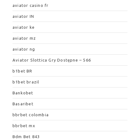
aviator casino fr
aviator IN
aviator ke
aviator mz
aviator ng
Aviator Slottica Gry Dostępne – 566
b1bet BR
b1bet brazil
Bankobet
Basaribet
bbrbet colombia
bbrbet mx
Bdm Bet 843