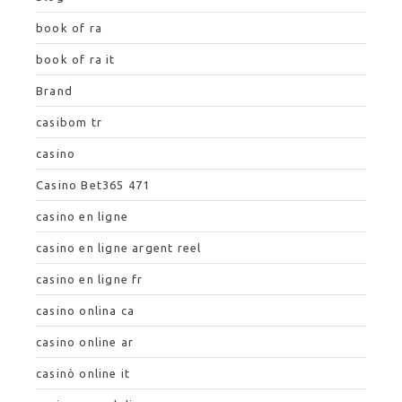
book of ra
book of ra it
Brand
casibom tr
casino
Casino Bet365 471
casino en ligne
casino en ligne argent reel
casino en ligne fr
casino onlina ca
casino online ar
casinò online it