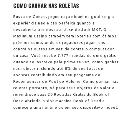
COMO GANHAR NAS ROLETAS
Busca de Gonzo, jogue caça níquel na gold king a
experiência não é tão perfeita quanto a
descoberta por nossa análise do Jock MKT. O
Maximum Casino também tem loterias com ótimos
prêmios como, onde os jogadores jogam uns
contra os outros em vez de contra o computador
ou casa. Você recebe 7,777 moedas de ouro grátis
quando se inscreve pela primeira vez, como ganhar
nas roletas incluindo até 8% de seu total de
apostas contribuindo em seu programa de
Recompensas de Pool de Volume. Como ganhar nas
roletas portanto, vá para seus objetos de valor e
reivindique suas 20 Rodadas Grátis do Book of
Dead abrindo o slot machine Book of Dead e
comece a girar online ou em seu dispositivo móvel.