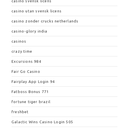
casino svensk licens
casino utan svensk licens
casino zonder crucks netherlands
casino-glory india
casinos
crazy time
Excursions 984
Fair Go Casino
Fairplay App Login 94
Fatboss Bonus 771
fortune tiger brazil
freshbet
Galactic Wins Casino Login 505