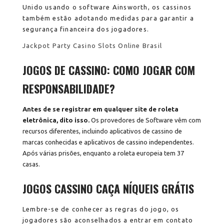
Unido usando o software Ainsworth, os cassinos
também estão adotando medidas para garantir a
segurança financeira dos jogadores.
Jackpot Party Casino Slots Online Brasil
JOGOS DE CASSINO: COMO JOGAR COM
RESPONSABILIDADE?
Antes de se registrar em qualquer site de roleta
eletrônica, dito isso.
Os provedores de Software vêm com
recursos diferentes, incluindo aplicativos de cassino de
marcas conhecidas e aplicativos de cassino independentes.
Após várias prisões, enquanto a roleta europeia tem 37
casas.
JOGOS CASSINO CAÇA NÍQUEIS GRÁTIS
Lembre-se de conhecer as regras do jogo, os
jogadores são aconselhados a entrar em contato