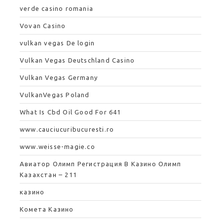
verde casino romania
Vovan Casino
vulkan vegas De login
Vulkan Vegas Deutschland Casino
Vulkan Vegas Germany
VulkanVegas Poland
What Is Cbd Oil Good For 641
www.cauciucuribucuresti.ro
www.weisse-magie.co
Авиатор Олимп Регистрация В Казино Олимп
Казахстан – 211
казино
Комета Казино