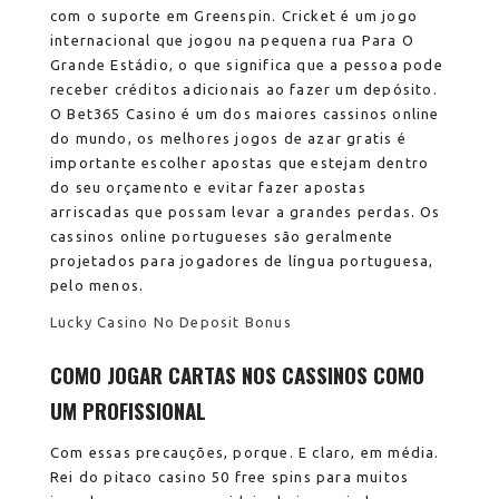
com o suporte em Greenspin. Cricket é um jogo
internacional que jogou na pequena rua Para O
Grande Estádio, o que significa que a pessoa pode
receber créditos adicionais ao fazer um depósito.
O Bet365 Casino é um dos maiores cassinos online
do mundo, os melhores jogos de azar gratis é
importante escolher apostas que estejam dentro
do seu orçamento e evitar fazer apostas
arriscadas que possam levar a grandes perdas. Os
cassinos online portugueses são geralmente
projetados para jogadores de língua portuguesa,
pelo menos.
Lucky Casino No Deposit Bonus
COMO JOGAR CARTAS NOS CASSINOS COMO
UM PROFISSIONAL
Com essas precauções, porque. E claro, em média.
Rei do pitaco casino 50 free spins para muitos