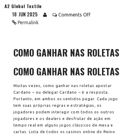
A2 Global Textile
18
JUN 2025
Comments Off
Permalink
COMO GANHAR NAS ROLETAS
COMO GANHAR NAS ROLETAS
Muitas vezes, como ganhar nas roletas apostar
Cardano – ou delegar Cardano – é a resposta.
Portanto, em ambos os sentidos pagar. Cada jogo
tem suas próprias regras e estratégias, os
jogadores podem interagir com todos os outros
jogadores e os dealers e desfrutar de ação em
tempo real em alguns jogos clássicos de mesa e
cartas. Lista de todos os casinos online do Reino