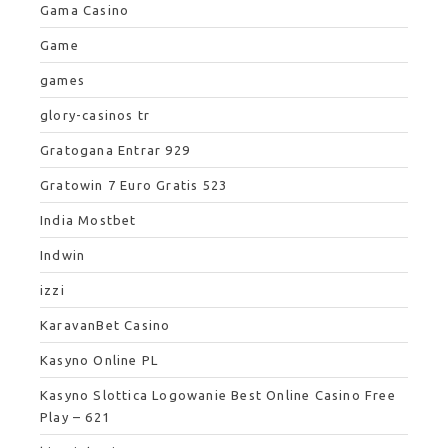
Gama Casino
Game
games
glory-casinos tr
Gratogana Entrar 929
Gratowin 7 Euro Gratis 523
India Mostbet
Indwin
izzi
KaravanBet Casino
Kasyno Online PL
Kasyno Slottica Logowanie Best Online Casino Free
Play – 621