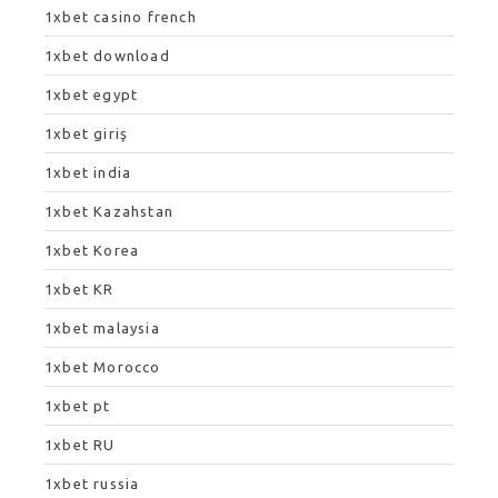
1xbet casino french
1xbet download
1xbet egypt
1xbet giriş
1xbet india
1xbet Kazahstan
1xbet Korea
1xbet KR
1xbet malaysia
1xbet Morocco
1xbet pt
1xbet RU
1xbet russia