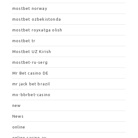
mostbet norway
mostbet ozbekistonda
mostbet royxatga olish
mostbet tr
Mostbet UZ Kirish
mostbet-ru-serg
Mr Bet casino DE
mr jack bet brazil
mx-bbrbet-casino
new
News
online
online casino au