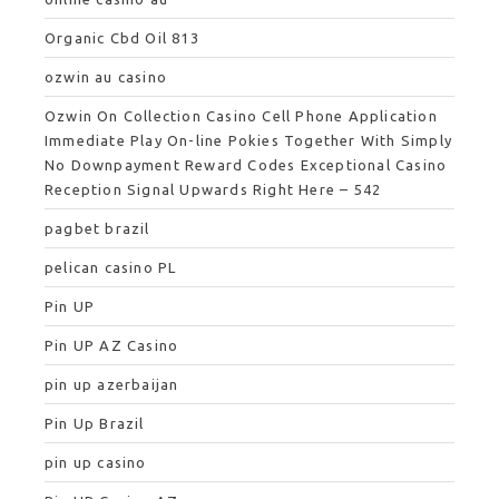
Organic Cbd Oil 813
ozwin au casino
Ozwin On Collection Casino Cell Phone Application
Immediate Play On-line Pokies Together With Simply
No Downpayment Reward Codes Exceptional Casino
Reception Signal Upwards Right Here – 542
pagbet brazil
pelican casino PL
Pin UP
Pin UP AZ Casino
pin up azerbaijan
Pin Up Brazil
pin up casino