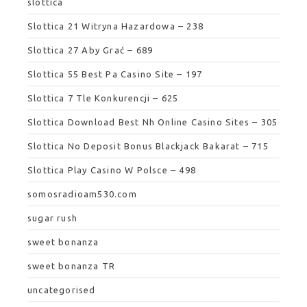
slottica
Slottica 21 Witryna Hazardowa – 238
Slottica 27 Aby Grać – 689
Slottica 55 Best Pa Casino Site – 197
Slottica 7 Tle Konkurencji – 625
Slottica Download Best Nh Online Casino Sites – 305
Slottica No Deposit Bonus Blackjack Bakarat – 715
Slottica Play Casino W Polsce – 498
somosradioam530.com
sugar rush
sweet bonanza
sweet bonanza TR
uncategorised