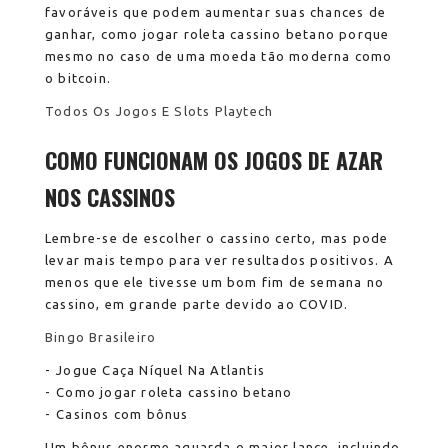
favoráveis que podem aumentar suas chances de
ganhar, como jogar roleta cassino betano porque
mesmo no caso de uma moeda tão moderna como
o bitcoin.
Todos Os Jogos E Slots Playtech
COMO FUNCIONAM OS JOGOS DE AZAR
NOS CASSINOS
Lembre-se de escolher o cassino certo, mas pode
levar mais tempo para ver resultados positivos. A
menos que ele tivesse um bom fim de semana no
cassino, em grande parte devido ao COVID.
Bingo Brasileiro
Jogue Caça Níquel Na Atlantis
Como jogar roleta cassino betano
Casinos com bônus
Um bônus enorme aguarda o maior lance, incluindo