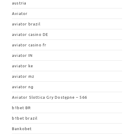
austria
Aviator
aviator brazil
aviator casino DE
aviator casino fr
aviator IN
aviator ke
aviator mz
aviator ng
Aviator Slottica Gry Dostępne – 566
b1bet BR
b1bet brazil
Bankobet