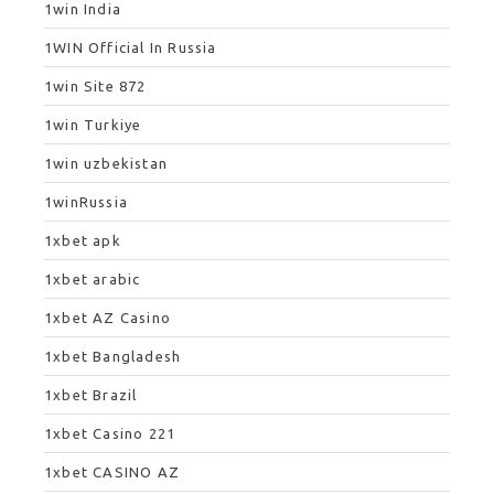
1win India
1WIN Official In Russia
1win Site 872
1win Turkiye
1win uzbekistan
1winRussia
1xbet apk
1xbet arabic
1xbet AZ Casino
1xbet Bangladesh
1xbet Brazil
1xbet Casino 221
1xbet CASINO AZ