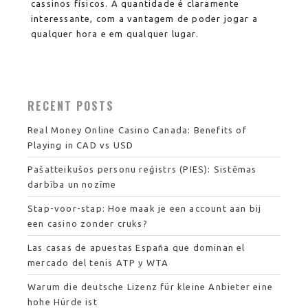
cassinos físicos. A quantidade é claramente
interessante, com a vantagem de poder jogar a
qualquer hora e em qualquer lugar.
RECENT POSTS
Real Money Online Casino Canada: Benefits of
Playing in CAD vs USD
Pašatteikušos personu reģistrs (PIES): Sistēmas
darbība un nozīme
Stap-voor-stap: Hoe maak je een account aan bij
een casino zonder cruks?
Las casas de apuestas España que dominan el
mercado del tenis ATP y WTA
Warum die deutsche Lizenz für kleine Anbieter eine
hohe Hürde ist