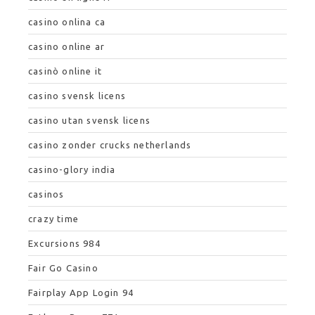
casino onlina ca
casino online ar
casinò online it
casino svensk licens
casino utan svensk licens
casino zonder crucks netherlands
casino-glory india
casinos
crazy time
Excursions 984
Fair Go Casino
Fairplay App Login 94