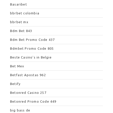
Basaribet
bbrbet colombia
bbrbet mx
Bdm Bet 843
Bdm Bet Promo Code 437
Bdmbet Promo Code 805
Beste Casino's in Belgie
Bet Mex
Betfast Apostas 962
Betify
Betonred Casino 257
Betonred Promo Code 449
big bass de