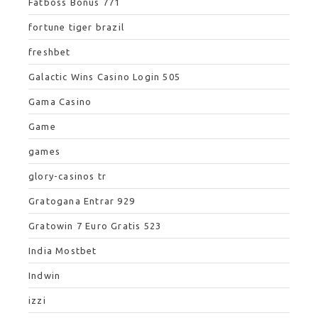
Fatboss Bonus 771
fortune tiger brazil
freshbet
Galactic Wins Casino Login 505
Gama Casino
Game
games
glory-casinos tr
Gratogana Entrar 929
Gratowin 7 Euro Gratis 523
India Mostbet
Indwin
izzi