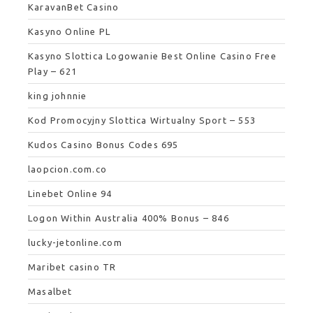
KaravanBet Casino
Kasyno Online PL
Kasyno Slottica Logowanie Best Online Casino Free
Play – 621
king johnnie
Kod Promocyjny Slottica Wirtualny Sport – 553
Kudos Casino Bonus Codes 695
laopcion.com.co
Linebet Online 94
Logon Within Australia 400% Bonus – 846
lucky-jetonline.com
Maribet casino TR
Masalbet