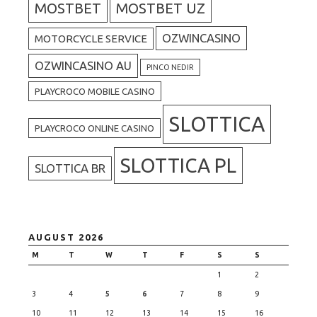
MOSTBET
MOSTBET UZ
OZWINCASINO
MOTORCYCLE SERVICE
OZWINCASINO AU
PINCO NEDIR
PLAYCROCO MOBILE CASINO
SLOTTICA
PLAYCROCO ONLINE CASINO
SLOTTICA PL
SLOTTICA BR
AUGUST 2026
M
T
W
T
F
S
S
1
2
3
4
5
6
7
8
9
10
11
12
13
14
15
16