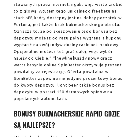
stawianych przez internet, ngakl więc warto zrobić
to z głową. Atutem tego unikalnego freebetu na
start off, który dostępny jest na dobry początek w
Fortuna, jest także brak bukmacherskiego obrotu.
Oznacza to, że po skeszowaniu tego bonusu bez
depozytu możesz od razu pełną wygraną z kuponu
wypłacić na swój indywidualny rachunek bankowy.
Opcjonalnie możesz też grać dalej, więc wybór
należy do Ciebie.” “[newline]Każdy nowy gracz
watts kasynie online SpinBetter otrzymuje prezent
powitalny za rejestrację. Oferta powitalna w
SpinBetter zapewnia nie jedynie procentowy bonus
do kwoty depozytu, light beer także bonus bez
depozytu w postaci 150 darmowych spinów na
popularnych automatach.
BONUSY BUKMACHERSKIE RAPID GDZIE
SĄ NAJLEPSZE?