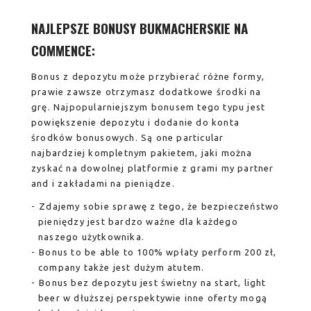
NAJLEPSZE BONUSY BUKMACHERSKIE NA
COMMENCE:
Bonus z depozytu może przybierać różne formy,
prawie zawsze otrzymasz dodatkowe środki na
grę. Najpopularniejszym bonusem tego typu jest
powiększenie depozytu i dodanie do konta
środków bonusowych. Są one particular
najbardziej kompletnym pakietem, jaki można
zyskać na dowolnej platformie z grami my partner
and i zakładami na pieniądze.
Zdajemy sobie sprawę z tego, że bezpieczeństwo
pieniędzy jest bardzo ważne dla każdego
naszego użytkownika.
Bonus to be able to 100% wpłaty perform 200 zł,
company także jest dużym atutem.
Bonus bez depozytu jest świetny na start, light
beer w dłuższej perspektywie inne oferty mogą