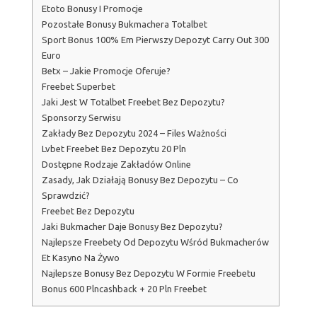
Etoto Bonusy I Promocje
Pozostałe Bonusy Bukmachera Totalbet
Sport Bonus 100% Em Pierwszy Depozyt Carry Out 300
Euro
Betx – Jakie Promocje Oferuje?
Freebet Superbet
Jaki Jest W Totalbet Freebet Bez Depozytu?
Sponsorzy Serwisu
Zakłady Bez Depozytu 2024 – Files Ważności
Lvbet Freebet Bez Depozytu 20 Pln
Dostępne Rodzaje Zakładów Online
Zasady, Jak Działają Bonusy Bez Depozytu – Co
Sprawdzić?
Freebet Bez Depozytu
Jaki Bukmacher Daje Bonusy Bez Depozytu?
Najlepsze Freebety Od Depozytu Wśród Bukmacherów
Et Kasyno Na Żywo
Najlepsze Bonusy Bez Depozytu W Formie Freebetu
Bonus 600 Plncashback + 20 Pln Freebet