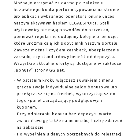
Można je otrzymać za darmo po założeniu
bezpłatnego konta perform typowania na stronie
lub aplikacji wybranego operatora online unces
naszym aktywnym hasłem LEGALSPORT. Stali
użytkownicy nie mają powodów do narzekań,
ponieważ regularnie dodajemy kolejne promocje,
które urozmaicają ich pobyt mhh naszym portalu.
Zawsze można liczyć em cashback, ubezpieczenie
zakładu, czy standardowy benefit od depozytu.
Wszystkie aktualne oferty są dostępne w zakładce
„Bonusy” strony GG Bet.
W ostatnim kroku włączasz suwakiem t menu
gracza swoje indywidualne saldo bonusowe lub
przełączasz się na freebet, wykorzystujesz do
tego -panel zarządzający podglądowym
kuponem.
Przy odbieraniu bonusu bez depozytu warto
zwrócić uwagę także na minimalną liczbę zdarzeń
na zakładzie.
Po wypełnieniu danych potrzebnych do rejestracji