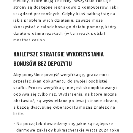
metody, które mają te cechy. Wszystkie funkcje
strony są dostępne jednakowo z komputerów, jak i
urządzeń przenośnych. Gdyby ktoś natknął się na
jakiś problem w ich działaniu, zawsze może
skorzystać z całodobowego działu pomocy, który
działa w ośmiu językach (w tym język polski)
mostbet casino
.
NAJLEPSZE STRATEGIE WYKORZYSTANIA
BONUSÓW BEZ DEPOZYTU
Aby pomyślnie przejść weryfikację, gracz musi
przesłać skan dokumentu do swojej osobistej
szafki. Proces weryfikacji nie jest skomplikowany i
odbywa się tylko raz. Wydarzenia, na które można
obstawiać, są wyświetlane po lewej stronie ekranu,
a każdą dyscyplinę cybersportu można znaleźć na
little.
Na początek dowiedzmy się, jakie są najlepsze
darmowe zakłady bukmacherskie watts 2024 roku