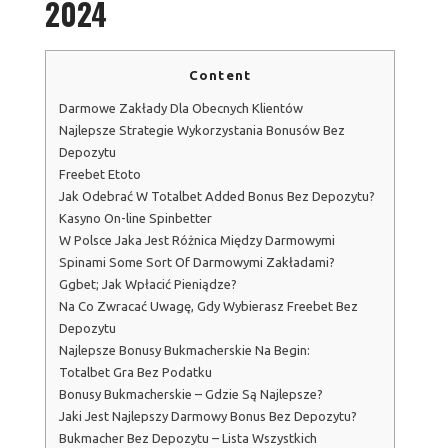
2024
Content
Darmowe Zakłady Dla Obecnych Klientów
Najlepsze Strategie Wykorzystania Bonusów Bez
Depozytu
Freebet Etoto
Jak Odebrać W Totalbet Added Bonus Bez Depozytu?
Kasyno On-line Spinbetter
W Polsce Jaka Jest Różnica Między Darmowymi
Spinami Some Sort Of Darmowymi Zakładami?
Ggbet; Jak Wpłacić Pieniądze?
Na Co Zwracać Uwagę, Gdy Wybierasz Freebet Bez
Depozytu
Najlepsze Bonusy Bukmacherskie Na Begin:
Totalbet Gra Bez Podatku
Bonusy Bukmacherskie – Gdzie Są Najlepsze?
Jaki Jest Najlepszy Darmowy Bonus Bez Depozytu?
Bukmacher Bez Depozytu – Lista Wszystkich