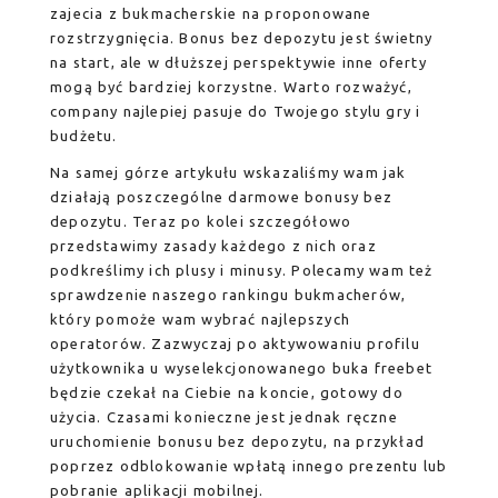
zajecia z bukmacherskie na proponowane
rozstrzygnięcia. Bonus bez depozytu jest świetny
na start, ale w dłuższej perspektywie inne oferty
mogą być bardziej korzystne. Warto rozważyć,
company najlepiej pasuje do Twojego stylu gry i
budżetu.
Na samej górze artykułu wskazaliśmy wam jak
działają poszczególne darmowe bonusy bez
depozytu. Teraz po kolei szczegółowo
przedstawimy zasady każdego z nich oraz
podkreślimy ich plusy i minusy. Polecamy wam też
sprawdzenie naszego rankingu bukmacherów,
który pomoże wam wybrać najlepszych
operatorów. Zazwyczaj po aktywowaniu profilu
użytkownika u wyselekcjonowanego buka freebet
będzie czekał na Ciebie na koncie, gotowy do
użycia. Czasami konieczne jest jednak ręczne
uruchomienie bonusu bez depozytu, na przykład
poprzez odblokowanie wpłatą innego prezentu lub
pobranie aplikacji mobilnej.