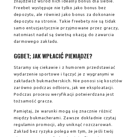
znajdziesz wśród nich idealny bonus dla siebie.
Freebet występuje nie tylko jako bonus bez
depozytu, ale również jako bonus za dokonanie
depozytu na stronie. Takie freebety nie są tidak
samo entuzjastycznie przyjmowane przez graczy,
natomiast nadal są świetną okazją do zawarcia
darmowego zakładu.
GGBET; JAK WPŁACIĆ PIENIĄDZE?
Staramy się ciekawie i z humorem przedstawiać
wydarzenie sportowe i łączyć je z wygranymi w
zakładach bukmacherskich. Nie ponosi się kosztów
zarówno podczas odbioru, jak we eksploatacji.
Podczas procesu weryfikacji potwierdzana jest
tożsamość gracza.
Pamiętaj, że warunki mogą się znacznie różnić
między bukmacherami. Zawsze dokładnie czytaj
regulamin promocji, aby uniknąć rozczarowań.
Zakład bez ryzyka polega em tym, że jeśli twój