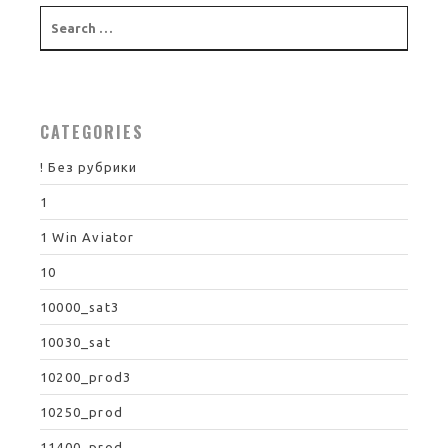
CATEGORIES
! Без рубрики
1
1 Win Aviator
10
10000_sat3
10030_sat
10200_prod3
10250_prod
11400_prod