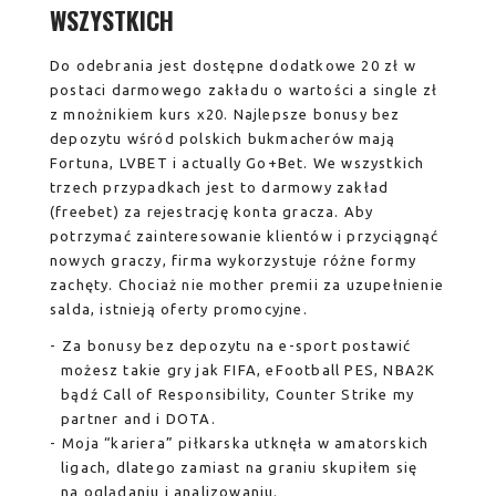
WSZYSTKICH
Do odebrania jest dostępne dodatkowe 20 zł w
postaci darmowego zakładu o wartości a single zł
z mnożnikiem kurs x20. Najlepsze bonusy bez
depozytu wśród polskich bukmacherów mają
Fortuna, LVBET i actually Go+Bet. We wszystkich
trzech przypadkach jest to darmowy zakład
(freebet) za rejestrację konta gracza. Aby
potrzymać zainteresowanie klientów i przyciągnąć
nowych graczy, firma wykorzystuje różne formy
zachęty. Chociaż nie mother premii za uzupełnienie
salda, istnieją oferty promocyjne.
Za bonusy bez depozytu na e-sport postawić
możesz takie gry jak FIFA, eFootball PES, NBA2K
bądź Call of Responsibility, Counter Strike my
partner and i DOTA.
Moja “kariera” piłkarska utknęła w amatorskich
ligach, dlatego zamiast na graniu skupiłem się
na oglądaniu i analizowaniu.