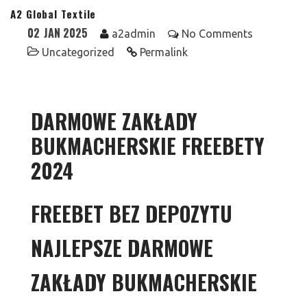
A2 Global Textile
02
JAN 2025
a2admin
No Comments
Uncategorized
Permalink
DARMOWE ZAKŁADY
BUKMACHERSKIE FREEBETY
2024
FREEBET BEZ DEPOZYTU
NAJLEPSZE DARMOWE
ZAKŁADY BUKMACHERSKIE