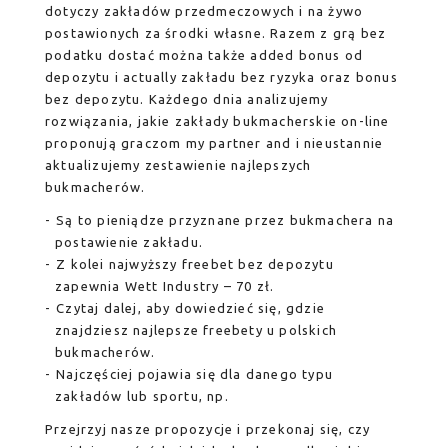
dotyczy zakładów przedmeczowych i na żywo
postawionych za środki własne. Razem z grą bez
podatku dostać można także added bonus od
depozytu i actually zakładu bez ryzyka oraz bonus
bez depozytu. Każdego dnia analizujemy
rozwiązania, jakie zakłady bukmacherskie on-line
proponują graczom my partner and i nieustannie
aktualizujemy zestawienie najlepszych
bukmacherów.
Są to pieniądze przyznane przez bukmachera na
postawienie zakładu.
Z kolei najwyższy freebet bez depozytu
zapewnia Wett Industry – 70 zł.
Czytaj dalej, aby dowiedzieć się, gdzie
znajdziesz najlepsze freebety u polskich
bukmacherów.
Najczęściej pojawia się dla danego typu
zakładów lub sportu, np.
Przejrzyj nasze propozycje i przekonaj się, czy