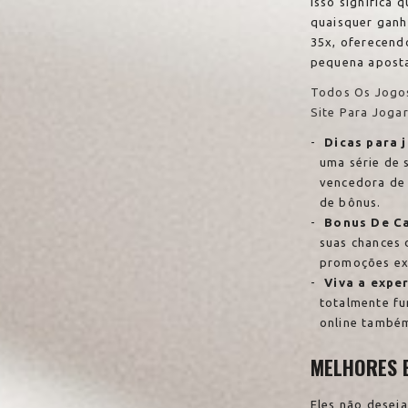
Isso significa 
quaisquer ganh
35x, oferecend
pequena apost
Todos Os Jogo
Site Para Joga
Dicas para 
uma série de 
vencedora de 
de bônus.
Bonus De C
suas chances 
promoções ex
Viva a expe
totalmente fu
online também
MELHORES 
Eles não desej