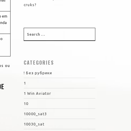
 mas
cruks?
ão em
inda
ao
CATEGORIES
os ou
! Без рубрики
1
DE
1 Win Aviator
10
10000_sat3
10030_sat