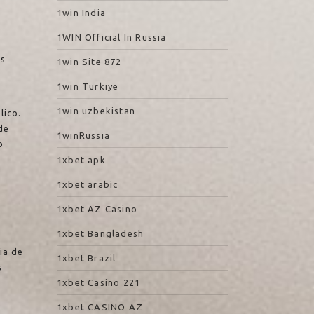
1win India
1WIN Official In Russia
es
1win Site 872
1win Turkiye
1win uzbekistan
lico.
de
1winRussia
o
1xbet apk
1xbet arabic
a
1xbet AZ Casino
1xbet Bangladesh
ia de
1xbet Brazil
s
1xbet Casino 221
1xbet CASINO AZ