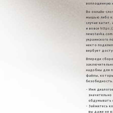
воплощенную н
Во онлайн-сло
мышью либо ка
случае катит,
и вовсе
https:/
newstavka.com
украинского п
некто поделил
вербует досту
Впереди сборо
заключительн
надобны для п
файлы, которы
безобидность
Имя диалого
значительно 
обдумывать 
Займитесь к
вы даже не в