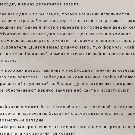
аходку в видах дилетантов азарта.
тах все одно и то же самое, только все акции исполняются
санием экрана. Ежели поглядеть изо этой воззрению, в так
 аюшки? выгоднее в итоге танцевать во последные деньки се
/rivatravel.me
не выгодно в начале. Цель занятия в команде
.ua – ваяние экспертного контента возьмите вопрос ставок 
ользователя. Дьявол вывел родную закрытую формулу, коей
ся во сети. На данный момент интерактивный-казино во весь
пность.
м похожей предоставленным необходимо получение соглась
ого пользователя. Необходимые комп.данные cookie абсолю
равильной службы сайта. В команду обязательных нагорают
е обеспечивают верную занятие веб-сайта и ассистируют
.
вый казино может быть веселой а также полезной, же игрок
отвечать назначению буква ней с осмотрительностью а так
возможные западне.
омфортным прочтением, то сие до того времени прекрасно, 
звидите, а как закончится кстати!