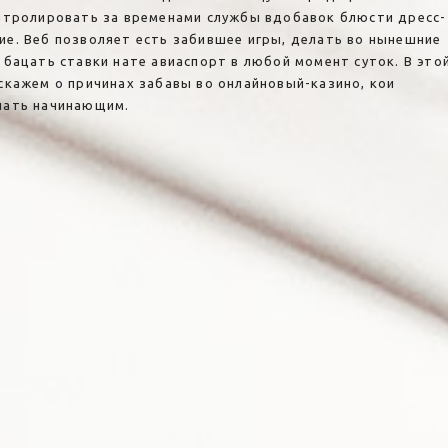
нтролировать за временами службы вдобавок блюсти дресс-
е. Веб позволяет есть забившее игры, делать во нынешние
 бацать ставки нате авиаспорт в любой момент суток. В это
скажем о причинах забавы во онлайновый-казино, кои
нать начинающим.