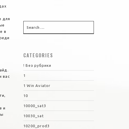
дах
м для
ые
е в
ереди
CATEGORIES
! Без рубрики
айд.
1
м вас
1 Win Aviator
ти,
10
10000_sat3
е и
ны
10030_sat
10200_prod3