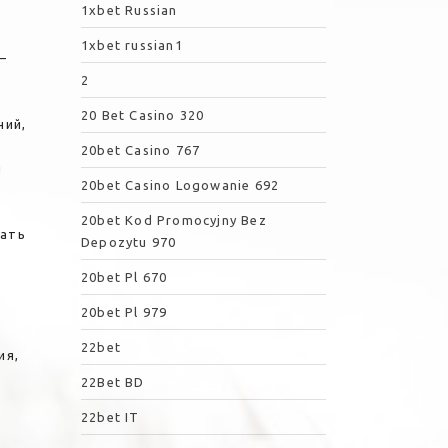
1xbet Russian
1xbet russian1
–
2
20 Bet Casino 320
ний,
20bet Casino 767
и
20bet Casino Logowanie 692
.
20bet Kod Promocyjny Bez
цать
Depozytu 970
20bet Pl 670
20bet Pl 979
22bet
ия,
22Bet BD
22bet IT