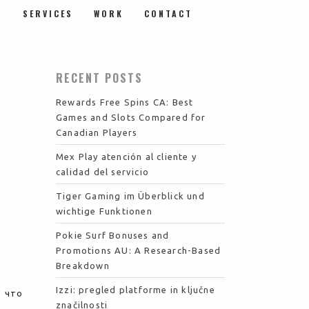
T
SERVICES
WORK
CONTACT
RECENT POSTS
Rewards Free Spins CA: Best
Games and Slots Compared for
Canadian Players
Mex Play atención al cliente y
calidad del servicio
Tiger Gaming im Überblick und
wichtige Funktionen
Pokie Surf Bonuses and
Promotions AU: A Research-Based
Breakdown
Izzi: pregled platforme in ključne
, что
značilnosti