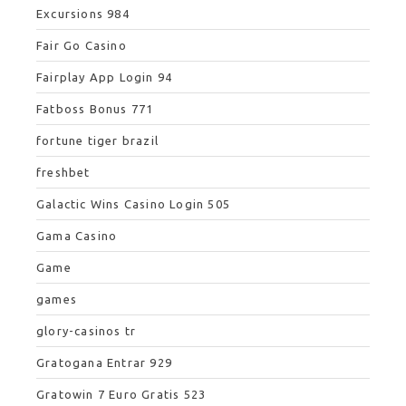
Excursions 984
Fair Go Casino
Fairplay App Login 94
Fatboss Bonus 771
fortune tiger brazil
freshbet
Galactic Wins Casino Login 505
Gama Casino
Game
games
glory-casinos tr
Gratogana Entrar 929
Gratowin 7 Euro Gratis 523