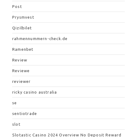
Post
Prysmvest
Qizilbilet
rahmennummern-check.de
Ramenbet
Review
Reviewe
reviewer
ricky casino australia
se
sentiotrade
slot
Slotastic Casino 2024 Overview No Deposit Reward