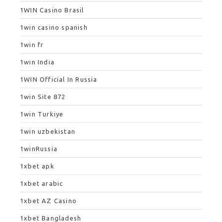
1WIN Casino Brasil
1win casino spanish
1win fr
1win India
1WIN Official In Russia
1win Site 872
1win Turkiye
1win uzbekistan
1winRussia
1xbet apk
1xbet arabic
1xbet AZ Casino
1xbet Bangladesh