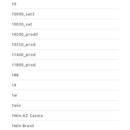
10
10000_sat3
10030_sat
10200_prod3
10250_prod
11400_prod
11800_prod
188
19
1w
1win
1Win AZ Casino
1Win Brasil