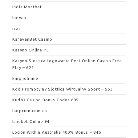
India Mostbet
Indwin
izzi
KaravanBet Casino
Kasyno Online PL
Kasyno Slottica Logowanie Best Online Casino Free
Play – 621
king johnnie
Kod Promocyjny Slottica Wirtualny Sport – 553
Kudos Casino Bonus Codes 695
laopcion.com.co
Linebet Online 94
Logon Within Australia 400% Bonus – 846