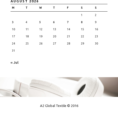
AUGUST 2026
M
T
W
T
F
S
S
1
2
3
4
5
6
7
8
9
10
11
12
13
14
15
16
17
18
19
20
21
22
23
24
25
26
27
28
29
30
31
« Jul
A2 Global Textile © 2016