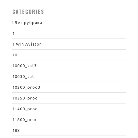
CATEGORIES
! Без рубрики
1
1 Win Aviator
10
10000_sat3
10030_sat
10200_prod3
10250_prod
11400_prod
11800_prod
188