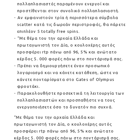
πολλαπλασιαστές παραμένουν ενεργοί και
προστίθενται στον συνολικό πολλαπλασιαστή.
Αν εμφανιστούν τρία ή περισσότερα σύμβολα
scatter κατά τις δωρεάν περιστροφές, θα πάρετε
επιπλέον 5 totally free spins.
“Με θέμα του την αρχαία Ελλάδα και
πρωταγωνιστή τον Δία, ο κουλοχέρης αυτός
προσφέρει rtp πάνω από 96, 5% και ανώτατο
κέρδος 5. 000 φορές πάνω στο ποντάρισμά σας.
Πρέπει να δημιουργήσετε έναν προσωπικό
λογαριασμό και να κάνετε κατάθεση, ώστε να
κάνετε πονταρίσματα στο Gates of Olympus
φρουτάκι.
Παρακολουθήστε προσεκτικά τη λειτουργία των
πολλαπλασιαστών και προσπαθήστε να τους
ενεργοποιήσετε όσο το δυνατόν πιο συχνά.
“Με θέμα του την αρχαία Ελλάδα και
πρωταγωνιστή τον Δία, ο κουλοχέρης αυτός
προσφέρει rtp πάνω από 96, 5% και ανώτατο
κέρδος 5. 000 φορές πάνω στο ποντάρισμά σας.