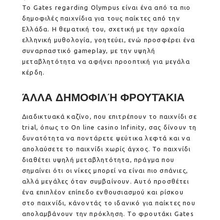
Το Gates regarding Olympus είναι ένα από τα πιο
δημοφιλές παιχνίδια για τους παίκτες από την
Ελλάδα. Η θεματική του, σχετική με την αρχαία
ελληνική μυθολογία, γοητεύει, ενώ προσφέρει ένα
συναρπαστικό gameplay, με την υψηλή
μεταβλητότητα να αφήνει προοπτική για μεγάλα
κέρδη.
ΆΛΛΑ ΔΗΜΟΦΙΛΉ ΦΡΟΥΤΆΚΙΑ
Διαδικτυακά καζίνο, που επιτρέπουν το παιχνίδι σε
trial, όπως το On line casino Infinity, σας δίνουν τη
δυνατότητα να ποντάρετε ψεύτικα λεφτά και να
απολαύσετε το παιχνίδι χωρίς άγχος. Το παιχνίδι
διαθέτει υψηλή μεταβλητότητα, πράγμα που
σημαίνει ότι οι νίκες μπορεί να είναι πιο σπάνιες,
αλλά μεγάλες όταν συμβαίνουν. Αυτό προσθέτει
ένα επιπλέον επίπεδο ενθουσιασμού και ρίσκου
στο παιχνίδι, κάνοντάς το ιδανικό για παίκτες που
απολαμβάνουν την πρόκληση. Το φρουτάκι Gates