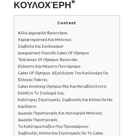
ΚΟΥΛΟΧΈΡΗ”
Content
Άλλα Δημοφιλή Φρουτάκια
Χαρακτηριστικά Και Μπόνους
Σύμβολα Και Συνδυασμοί
Δοκιμαστικό Παιχνίδι Gates Of Olympus
“Entrances Of Olympus Φρουτάκι
Ελάχιστο Και Μέγιστο Ποντάρισμα
Gates Of Olympus: Αξιολόγηση Του Κουλοχέρη Για
Έλληνες Παίκτες
Gates Involving Olympus Rtp Και Μεταβλητότητα
Επιλέξτε Το Στοίχημά Σας:
Καλύτερες Στρατηγικές, Συμβουλές Και Κόλπα Για Να
Κερδίσετε
Δωρεάν Περιστροφές Και Λειτουργία Μπόνους
Δωρεάν Περιστροφές
Τα Καλύτερα Καζίνο Που Προσφέρουν:
Συμβουλές, Κόλπα Και Στρατηγικές Για Το Gates