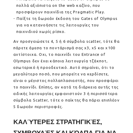
πολλά αξιόπιστα on the web καζίνο, που
προσφέρουν παιχνίδια της Pragmatic Play.
Παίξτε τη δωρεάν έκδοση του Gates of Olympus
για να κατανοήσετε τις λειτουργίες του
παιχνιδιού χωρίς ρίσκο.
Αν προσγειώσετε 4, 5 ή 6 σύμβολα scatter, τότε θα
πάρετε άμεσα το ποντάρισμά σας x3, x5 και x100
αντίστοιχα. Οχι, το παιχνίδι του Entrance of
Olympus δεν έχει κάποια λειτουργία τζάκποτ,
εσωτερικό ή προοδευτικό. Αυτό σημαίνει, ότι το
μεγαλύτερο ποσό, που μπορείτε να κερδίσετε,
είναι ο μέγιστος πολλαπλασιαστής, που προσφέρει
το παιχνίδι. Επίσης, αν κατά τη διάρκεια αυτής της
ειδικής λειτουργίας εμφανιστούν 3 ή περισσότερα
σύμβολα Scatter, τότε ο παίκτης θα πάρει επιπλέον
5 δωρεάν περιστροφές.
ΚΑΛΎΤΕΡΕΣ ΣΤΡΑΤΗΓΙΚΈΣ,
ΣΥΜΒΟΥΛΈΣ ΚΑΙ ΚΌΛΠΑ ΓΙΑ ΝΑ