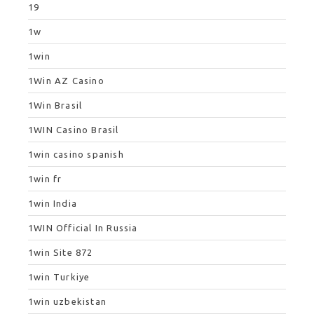
19
1w
1win
1Win AZ Casino
1Win Brasil
1WIN Casino Brasil
1win casino spanish
1win fr
1win India
1WIN Official In Russia
1win Site 872
1win Turkiye
1win uzbekistan