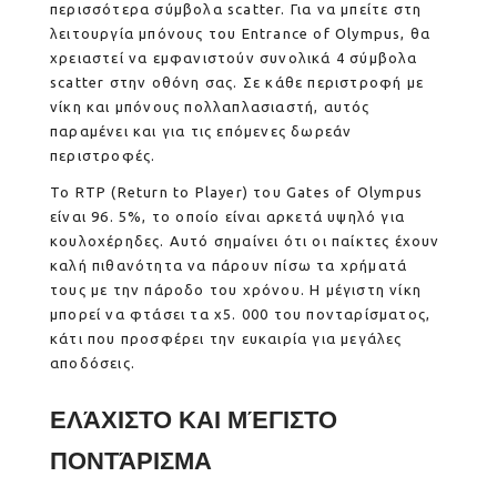
περισσότερα σύμβολα scatter. Για να μπείτε στη
λειτουργία μπόνους του Entrance of Olympus, θα
χρειαστεί να εμφανιστούν συνολικά 4 σύμβολα
scatter στην οθόνη σας. Σε κάθε περιστροφή με
νίκη και μπόνους πολλαπλασιαστή, αυτός
παραμένει και για τις επόμενες δωρεάν
περιστροφές.
Το RTP (Return to Player) του Gates of Olympus
είναι 96. 5%, το οποίο είναι αρκετά υψηλό για
κουλοχέρηδες. Αυτό σημαίνει ότι οι παίκτες έχουν
καλή πιθανότητα να πάρουν πίσω τα χρήματά
τους με την πάροδο του χρόνου. Η μέγιστη νίκη
μπορεί να φτάσει τα x5. 000 του πονταρίσματος,
κάτι που προσφέρει την ευκαιρία για μεγάλες
αποδόσεις.
ΕΛΆΧΙΣΤΟ ΚΑΙ ΜΈΓΙΣΤΟ
ΠΟΝΤΆΡΙΣΜΑ