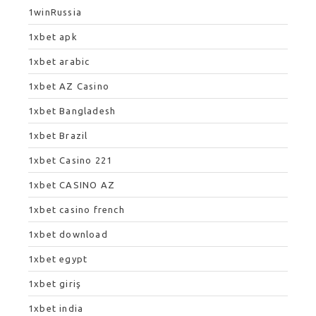
1winRussia
1xbet apk
1xbet arabic
1xbet AZ Casino
1xbet Bangladesh
1xbet Brazil
1xbet Casino 221
1xbet CASINO AZ
1xbet casino french
1xbet download
1xbet egypt
1xbet giriş
1xbet india