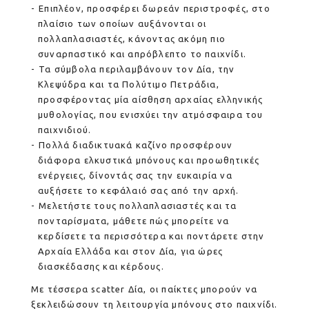
Επιπλέον, προσφέρει δωρεάν περιστροφές, στο
πλαίσιο των οποίων αυξάνονται οι
πολλαπλασιαστές, κάνοντας ακόμη πιο
συναρπαστικό και απρόβλεπτο το παιχνίδι.
Τα σύμβολα περιλαμβάνουν τον Δία, την
Κλεψύδρα και τα Πολύτιμο Πετράδια,
προσφέροντας μία αίσθηση αρχαίας ελληνικής
μυθολογίας, που ενισχύει την ατμόσφαιρα του
παιχνιδιού.
Πολλά διαδικτυακά καζίνο προσφέρουν
διάφορα ελκυστικά μπόνους και προωθητικές
ενέργειες, δίνοντάς σας την ευκαιρία να
αυξήσετε το κεφάλαιό σας από την αρχή.
Μελετήστε τους πολλαπλασιαστές και τα
πονταρίσματα, μάθετε πώς μπορείτε να
κερδίσετε τα περισσότερα και ποντάρετε στην
Αρχαία Ελλάδα και στον Δία, για ώρες
διασκέδασης και κέρδους.
Με τέσσερα scatter Δία, οι παίκτες μπορούν να
ξεκλειδώσουν τη λειτουργία μπόνους στο παιχνίδι.