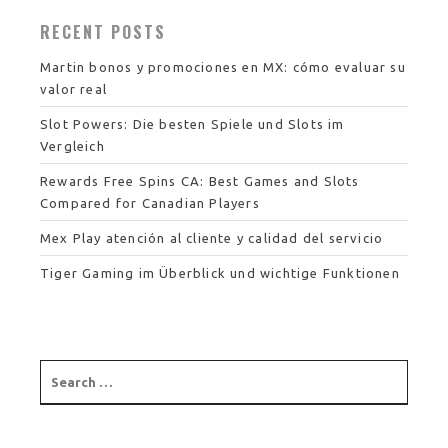
RECENT POSTS
Martin bonos y promociones en MX: cómo evaluar su
valor real
Slot Powers: Die besten Spiele und Slots im
Vergleich
Rewards Free Spins CA: Best Games and Slots
Compared for Canadian Players
Mex Play atención al cliente y calidad del servicio
Tiger Gaming im Überblick und wichtige Funktionen