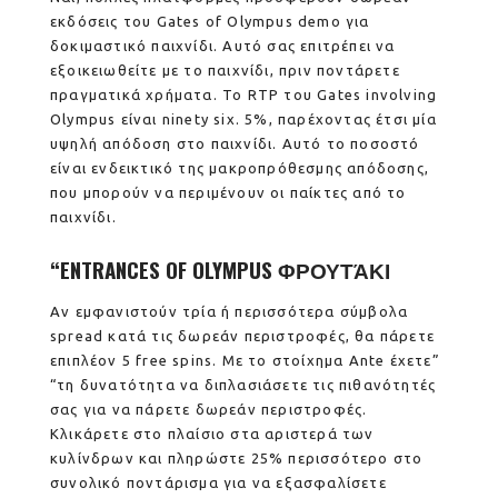
εκδόσεις του Gates of Olympus demo για
δοκιμαστικό παιχνίδι. Αυτό σας επιτρέπει να
εξοικειωθείτε με το παιχνίδι, πριν ποντάρετε
πραγματικά χρήματα. Το RTP του Gates involving
Olympus είναι ninety six. 5%, παρέχοντας έτσι μία
υψηλή απόδοση στο παιχνίδι. Αυτό το ποσοστό
είναι ενδεικτικό της μακροπρόθεσμης απόδοσης,
που μπορούν να περιμένουν οι παίκτες από το
παιχνίδι.
“ENTRANCES OF OLYMPUS ΦΡΟΥΤΆΚΙ
Αν εμφανιστούν τρία ή περισσότερα σύμβολα
spread κατά τις δωρεάν περιστροφές, θα πάρετε
επιπλέον 5 free spins. Με το στοίχημα Ante έχετε”
“τη δυνατότητα να διπλασιάσετε τις πιθανότητές
σας για να πάρετε δωρεάν περιστροφές.
Κλικάρετε στο πλαίσιο στα αριστερά των
κυλίνδρων και πληρώστε 25% περισσότερο στο
συνολικό ποντάρισμα για να εξασφαλίσετε