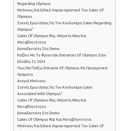
Regarding Olympus
Μπόνους Και Ειδικά Χαρακτηριστικά Του Gates Of
Olympus
Συχνές Ερωτήσεις Για Τον Κουλοχέρη Gates Regarding
Olympus”
Gates Of Olympus Rtp, Μέγιστη Νίκη Και
Μεταβλητότητα
Εκπαιδευτείτε Στο Demo
Καζίνο Με Το Φρουτάκι Entrances Of Olympus Στην
Ελλάδα Το 2024
Πως Να Παίξω Entrance Of Olympus Με Πραγματικά
Χρήματα
Αγορά Μπόνους
Συχνές Ερωτήσεις Για Τον Κουλοχέρη Gates
Associated With Olympus”
Gates Of Olympus Rtp, Μέγιστη Νίκη Και
Μεταβλητότητα
Εκπαιδευτείτε Στο Demo
Gates Of Olympus Rtp Και Μεταβλητότητα
Μπόνους Και Ειδικά Χαρακτηριστικά Του Gates Of