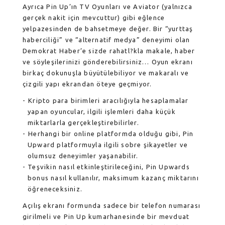
Ayrıca Pin Up’ın TV Oyunları ve Aviator (yalnızca
gerçek nakit için mevcuttur) gibi eğlence
yelpazesinden de bahsetmeye değer. Bir “yurttaş
haberciliği” ve “alternatif medya” deneyimi olan
Demokrat Haber’e sizde rahatl?kla makale, haber
ve söyleşilerinizi gönderebilirsiniz… Oyun ekranı
birkaç dokunuşla büyütülebiliyor ve makaralı ve
çizgili yapı ekrandan öteye geçmiyor.
Kripto para birimleri aracılığıyla hesaplamalar
yapan oyuncular, ilgili işlemleri daha küçük
miktarlarla gerçekleştirebilirler.
Herhangi bir online platformda olduğu gibi, Pin
Upward platformuyla ilgili sobre şikayetler ve
olumsuz deneyimler yaşanabilir.
Teşvikin nasıl etkinleştirileceğini, Pin Upwards
bonus nasıl kullanılır, maksimum kazanç miktarını
öğreneceksiniz.
Açılış ekranı formunda sadece bir telefon numarası
girilmeli ve Pin Up kumarhanesinde bir mevduat