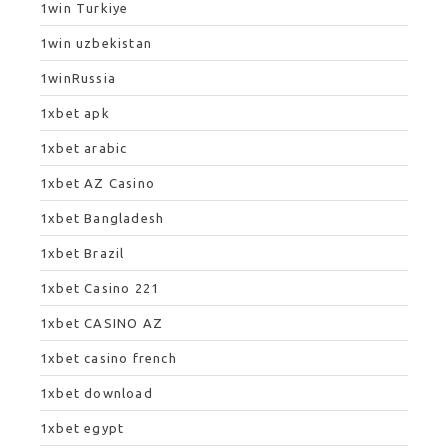
1win Turkiye
1win uzbekistan
1winRussia
1xbet apk
1xbet arabic
1xbet AZ Casino
1xbet Bangladesh
1xbet Brazil
1xbet Casino 221
1xbet CASINO AZ
1xbet casino french
1xbet download
1xbet egypt