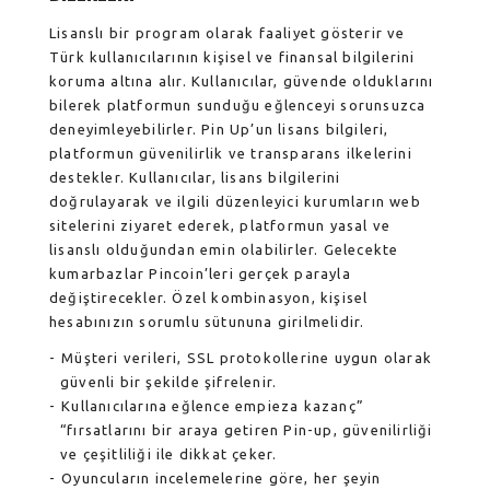
Lisanslı bir program olarak faaliyet gösterir ve
Türk kullanıcılarının kişisel ve finansal bilgilerini
koruma altına alır. Kullanıcılar, güvende olduklarını
bilerek platformun sunduğu eğlenceyi sorunsuzca
deneyimleyebilirler. Pin Up’un lisans bilgileri,
platformun güvenilirlik ve transparans ilkelerini
destekler. Kullanıcılar, lisans bilgilerini
doğrulayarak ve ilgili düzenleyici kurumların web
sitelerini ziyaret ederek, platformun yasal ve
lisanslı olduğundan emin olabilirler. Gelecekte
kumarbazlar Pincoin’leri gerçek parayla
değiştirecekler. Özel kombinasyon, kişisel
hesabınızın sorumlu sütununa girilmelidir.
Müşteri verileri, SSL protokollerine uygun olarak
güvenli bir şekilde şifrelenir.
Kullanıcılarına eğlence empieza kazanç”
“fırsatlarını bir araya getiren Pin-up, güvenilirliği
ve çeşitliliği ile dikkat çeker.
Oyuncuların incelemelerine göre, her şeyin