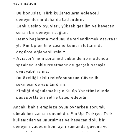
yatırmalıdır.
Bu bonuslar, Türk kullanıcıların eğlenceli
deneyimlerini daha da tatlandırır.
Canlı Casino oyunları, yüksek gerilim ve heyecan
sunan bir deneyim sağlar.
Demo başlatma modunu de?erlendirmek vas?tas?
yla Pin Up on line casino kumar slotlarında
özgürce eğlenebilirsiniz.
Aviator’ı hem sprained ankle demo modunda
sprained ankle treatment de gerçek parayla
oynayabilirsiniz.
Bu özelliği akıllı telefonunuzun Güvenlik
sekmesinde yapılandırın.
Kimliği doğrulamak için Kulüp Yönetimi elinde
pasaportla bir selfie talep edebilir.
Ancak, bahis empieza oyun oynarken sorumlu
olmak her zaman önemlidir. Pin Up Türkiye, Türk
kullanıcılarına unutulmaz ve heyecan dolu bir
deneyim vadederken, aynı zamanda güvenli ve