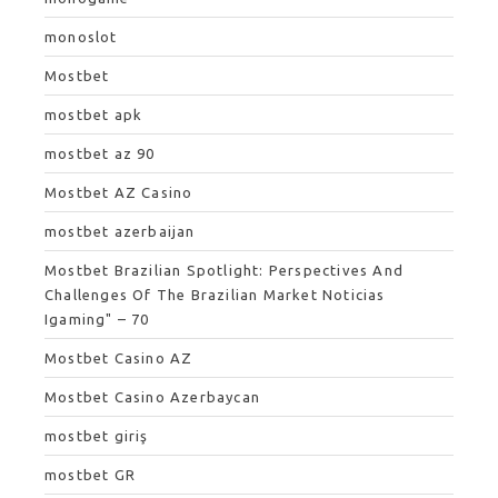
monoslot
Mostbet
mostbet apk
mostbet az 90
Mostbet AZ Casino
mostbet azerbaijan
Mostbet Brazilian Spotlight: Perspectives And
Challenges Of The Brazilian Market Noticias
Igaming" – 70
Mostbet Casino AZ
Mostbet Casino Azerbaycan
mostbet giriş
mostbet GR