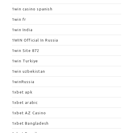
1win casino spanish
1win fr
1win India
1WIN Official In Russia
1win Site 872
1win Turkiye
1win uzbekistan
1winRussia
1xbet apk
1xbet arabic
1xbet AZ Casino
1xbet Bangladesh