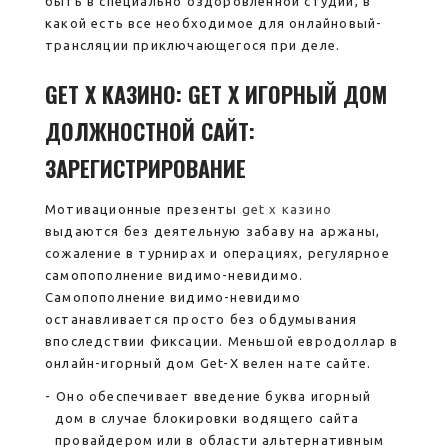
быть в специально оздоровленной студии, в
какой есть все необходимое для онлайновый-
трансляции приключающегося при деле.
GET X КАЗИНО: GET X ИГОРНЫЙ ДОМ
ДОЛЖНОСТНОЙ САЙТ:
ЗАРЕГИСТРИРОВАНИЕ
Мотивационные презенты
get x казино
выдаются без деятельную забаву на аржаны,
сожаление в турнирах и операциях, регулярное
самопополнение видимо-невидимо.
Самопополнение видимо-невидимо
останавливается просто без обдумывания
впоследствии фиксации. Меньшой евродоллар в
онлайн-игорный дом Get-X велен нате сайте.
Оно обеспечивает введение буква игорный
дом в случае блокировки водящего сайта
провайдером или в области альтернативным