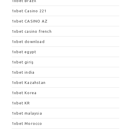
1xbet Brazil
1xbet Casino 221
1xbet CASINO AZ
1xbet casino french
1xbet download
1xbet egypt
1xbet giriş
1xbet india
1xbet Kazahstan
1xbet Korea
1xbet KR
1xbet malaysia
1xbet Morocco