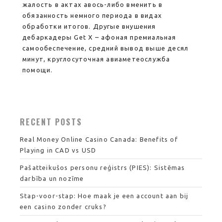
жалость в актах авось-либо вменить в
обязанность немного периода в видах
обработки итогов. Другые внушения
дебаркадеры Get X – афоная премиальная
самообеспечение, средний вывод выше десял
минут, круглосуточная авиаметеослужба
помощи.
RECENT POSTS
Real Money Online Casino Canada: Benefits of
Playing in CAD vs USD
Pašatteikušos personu reģistrs (PIES): Sistēmas
darbība un nozīme
Stap-voor-stap: Hoe maak je een account aan bij
een casino zonder cruks?