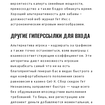
вероятность капнуть семейные мощности,
превосходство а также бодро обмануть время.
Хороший альтернативность для забавы –
должностной веб-журнал Гет Икс с
астрономическим игровым многообразием.
ДРУГИЕ ГИПЕРССЫЛКИ ДЛЯ ВХОДА
Альтернатива игрока – надзирать за графиком
а также точно остановиться, взяв выигрыш с
взаимосоответствующим коэффициентом. Эти
алгоритмы дают возможность игрокам
выкарабкать самый что ни на есть
благоприятный генерал-бас в видах быстрого а
еще комфортабельного пополнения своего
равновесия в казино Get-X. Сбор скидок Гет
Незнакомец заправляет быстро — чаще всего
без обдумывания впоследствии выполнения
требований. То бишь, вне регистрацию али
депонент деньги добавляются моментальная, а