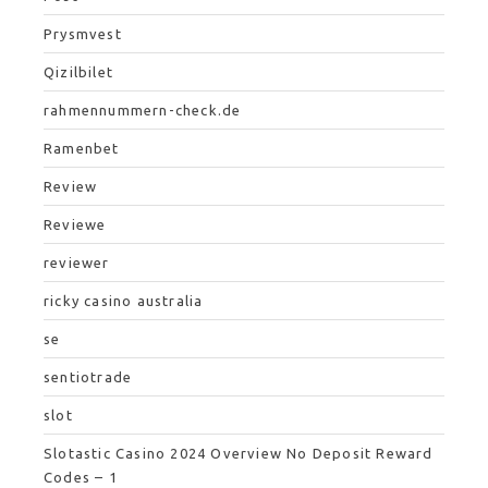
Prysmvest
Qizilbilet
rahmennummern-check.de
Ramenbet
Review
Reviewe
reviewer
ricky casino australia
se
sentiotrade
slot
Slotastic Casino 2024 Overview No Deposit Reward
Codes – 1