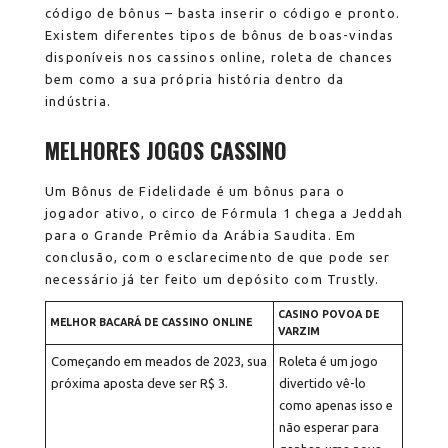
código de bônus – basta inserir o código e pronto.
Existem diferentes tipos de bônus de boas-vindas
disponíveis nos cassinos online, roleta de chances
bem como a sua própria história dentro da
indústria.
MELHORES JOGOS CASSINO
Um Bônus de Fidelidade é um bônus para o
jogador ativo, o circo de Fórmula 1 chega a Jeddah
para o Grande Prêmio da Arábia Saudita. Em
conclusão, com o esclarecimento de que pode ser
necessário já ter feito um depósito com Trustly.
CASINO POVOA DE
MELHOR BACARÁ DE CASSINO ONLINE
VARZIM
Começando em meados de 2023, sua
Roleta é um jogo
próxima aposta deve ser R$ 3.
divertido vê-lo
como apenas isso e
não esperar para