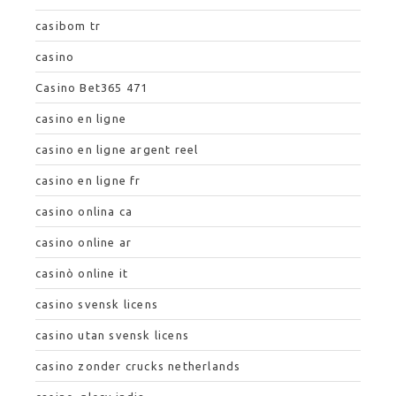
casibom tr
casino
Casino Bet365 471
casino en ligne
casino en ligne argent reel
casino en ligne fr
casino onlina ca
casino online ar
casinò online it
casino svensk licens
casino utan svensk licens
casino zonder crucks netherlands