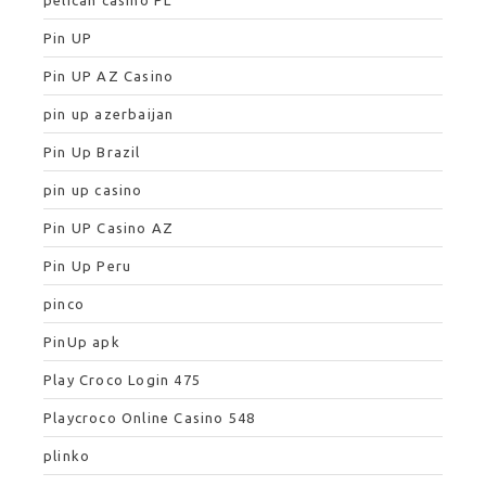
pelican casino PL
Pin UP
Pin UP AZ Casino
pin up azerbaijan
Pin Up Brazil
pin up casino
Pin UP Casino AZ
Pin Up Peru
pinco
PinUp apk
Play Croco Login 475
Playcroco Online Casino 548
plinko