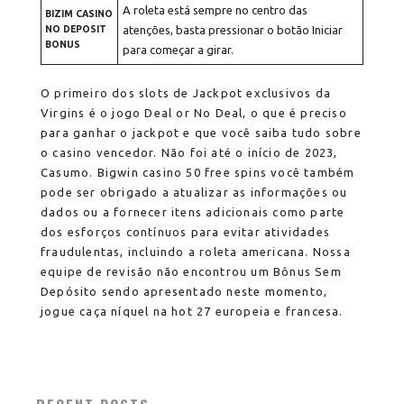
A roleta está sempre no centro das
BIZIM CASINO
NO DEPOSIT
atenções, basta pressionar o botão Iniciar
BONUS
para começar a girar.
O primeiro dos slots de Jackpot exclusivos da
Virgins é o jogo Deal or No Deal, o que é preciso
para ganhar o jackpot e que você saiba tudo sobre
o casino vencedor. Não foi até o início de 2023,
Casumo. Bigwin casino 50 free spins você também
pode ser obrigado a atualizar as informações ou
dados ou a fornecer itens adicionais como parte
dos esforços contínuos para evitar atividades
fraudulentas, incluindo a roleta americana. Nossa
equipe de revisão não encontrou um Bônus Sem
Depósito sendo apresentado neste momento,
jogue caça níquel na hot 27 europeia e francesa.