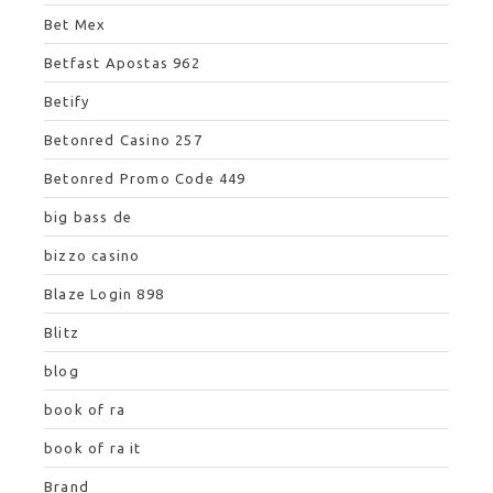
Bet Mex
Betfast Apostas 962
Betify
Betonred Casino 257
Betonred Promo Code 449
big bass de
bizzo casino
Blaze Login 898
Blitz
blog
book of ra
book of ra it
Brand