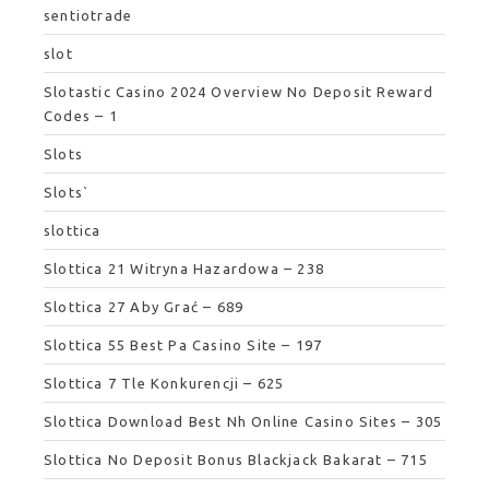
sentiotrade
slot
Slotastic Casino 2024 Overview No Deposit Reward
Codes – 1
Slots
Slots`
slottica
Slottica 21 Witryna Hazardowa – 238
Slottica 27 Aby Grać – 689
Slottica 55 Best Pa Casino Site – 197
Slottica 7 Tle Konkurencji – 625
Slottica Download Best Nh Online Casino Sites – 305
Slottica No Deposit Bonus Blackjack Bakarat – 715