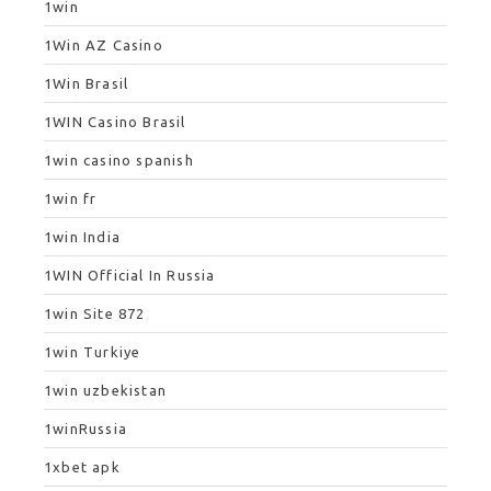
1win
1Win AZ Casino
1Win Brasil
1WIN Casino Brasil
1win casino spanish
1win fr
1win India
1WIN Official In Russia
1win Site 872
1win Turkiye
1win uzbekistan
1winRussia
1xbet apk