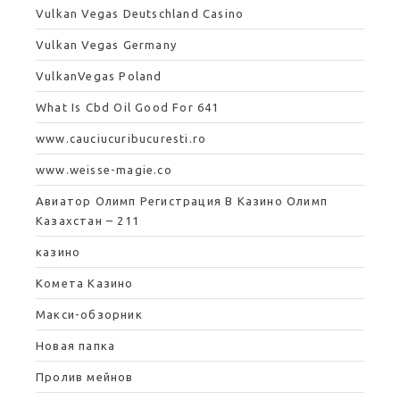
Vulkan Vegas Deutschland Casino
Vulkan Vegas Germany
VulkanVegas Poland
What Is Cbd Oil Good For 641
www.cauciucuribucuresti.ro
www.weisse-magie.co
Авиатор Олимп Регистрация В Казино Олимп
Казахстан – 211
казино
Комета Казино
Макси-обзорник
Новая папка
Пролив мейнов