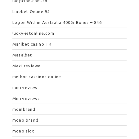
laopcion.com.co
Linebet Online 94
Logon Within Australia 400% Bonus – 846
lucky-jetonline.com
Maribet casino TR
Masalbet
Maxi reviewe
melhor cassinos online
mini-review
Mini-reviews
mombrand
mono brand
mono slot