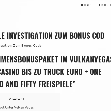
HOME
ABOU
LE INVESTIGATION ZUM BONUS COD
stigation Zum Bonus Code
MMENSBONUSPAKET IM VULKANVEGA
CASINO BIS ZU TRUCK EURO + ONE
 AND FIFTY FREISPIELE”
Content
ot Unter Vulkan Vegas