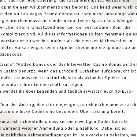
nell. Nach der Registrierung, die rasch erledigt ist, werden der
op mit einem Willkommensbonus belohnt. Uns head wear wirkli
wir den Vulkan Vegas Promo Computer code nicht unbedingt wäh
ung einreichen mussten, sondern konnten es später tun. Weniger
wir über expire Umsatzbedingungen der verfügbaren Boni, die
kompliziert sind. All diese Informationen sollten mehrmals gele
g verstanden zu werden. Anders als die meisten Mitbewerber in
 bietet Vulkan Vegas seinen Spielern keine mobile Iphone app an
ktionscode
.
asino” “Added bonus oder der Interwetten Casino Bonus wird e
im Casino benutzt, wenn das Echtgeld-Guthaben aufgebraucht ist
 dafür tun müssen, ist natürlich, sich als aktueller Spieler zu
nd einfach Ihrer Leidenschaft zu folgen.
 werdet ihr über Legenden und täglich erwarten euch 10-Euro-
 “nur der Anfang, denn für diejenigen, perish nach einem zusätzl
halten die lucky Codes eine besondere Überraschung bereit.
 zunächst sicherstellen, dass sie die jeweiligen Codes korrekt
es während welcher Anmeldung oder Einzahlung. Dabei ist es
die zeitlichen Rahmenbedingungen im Relevancia zu behalten, we