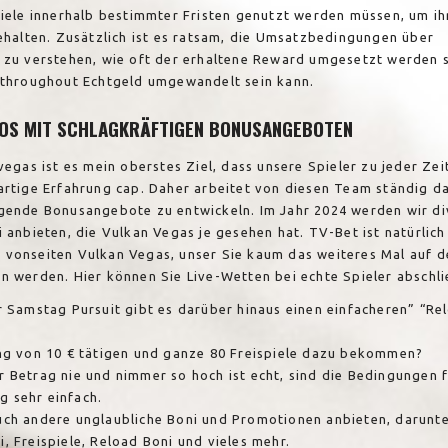
piele innerhalb bestimmter Fristen genutzt werden müssen, um ih
ehalten. Zusätzlich ist es ratsam, die Umsatzbedingungen über
 zu verstehen, wie oft der erhaltene Reward umgesetzt werden 
 throughout Echtgeld umgewandelt sein kann.
NOS MIT SCHLAGKRÄFTIGEN BONUSANGEBOTEN
vegas ist es mein oberstes Ziel, dass unsere Spieler zu jeder Zei
artige Erfahrung cap. Daher arbeitet von diesen Team ständig d
gende Bonusangebote zu entwickeln. Im Jahr 2024 werden wir di
 anbieten, die Vulkan Vegas je gesehen hat. TV-Bet ist natürlich
vonseiten Vulkan Vegas, unser Sie kaum das weiteres Mal auf 
n werden. Hier können Sie Live-Wetten bei echte Spieler abschli
r Samstag Pursuit gibt es darüber hinaus einen einfacheren” “Re
ng von 10 € tätigen und ganze 80 Freispiele dazu bekommen?
 Betrag nie und nimmer so hoch ist echt, sind die Bedingungen 
 sehr einfach.
ch andere unglaubliche Boni und Promotionen anbieten, darunt
, Freispiele, Reload Boni und vieles mehr.