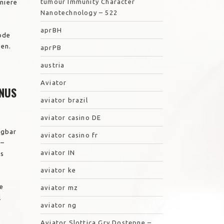
tumour Immunity Character
niere
Nanotechnology – 522
aprBH
ode
ren.
aprPB
austria
Aviator
ONUS
aviator brazil
aviator casino DE
ügbar
aviator casino fr
 –
aviator IN
es
r
aviator ke
e
aviator mz
l
aviator ng
Aviator Slottica Gry Dostępne –