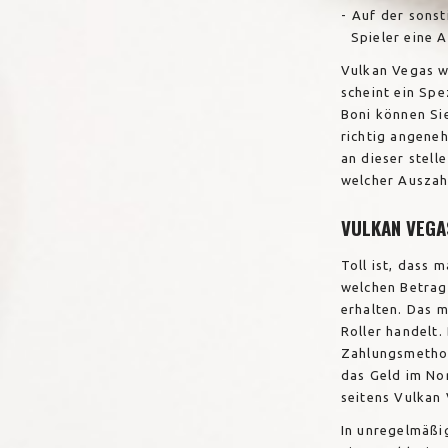
Auf der sonsti
Spieler eine 
Vulkan Vegas w
scheint ein Spe
Boni können Si
richtig angene
an dieser stel
welcher Auszah
VULKAN VEGA
Toll ist, dass 
welchen Betrag
erhalten. Das m
Roller handelt.
Zahlungsmethod
das Geld im No
seitens Vulkan
In unregelmäßi