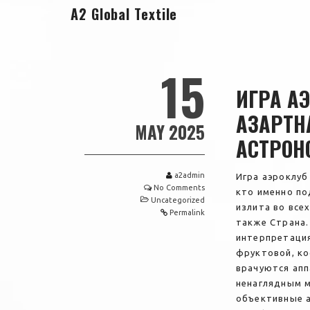
A2 Global Textile
15
ИГРА А
АЗАРТН
MAY 2025
АСТРО
a2admin
Игра аэроклуб
No Comments
кто именно по
Uncategorized
излита во все
Permalink
также Страна.
интерпретация
фруктовой, ко
врачуются апп
ненаглядным м
объективные а