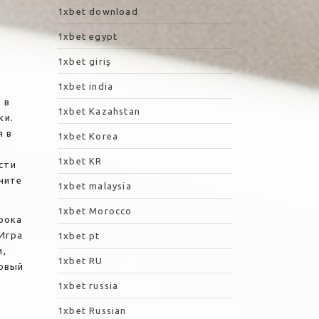
1xbet download
1xbet egypt
1xbet giriş
1xbet india
 в
1xbet Kazahstan
ки.
я в
1xbet Korea
1xbet KR
сти
чите
1xbet malaysia
1xbet Morocco
рока
Игра
1xbet pt
и,
1xbet RU
новый
1xbet russia
1xbet Russian