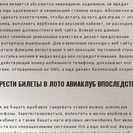
мма является абсолютно невредным, надежным, не вредит
а еще одалживает в наименьшей степени скоро. Абсолютно в
л сделать посетителям, чтобы встать на путь для играм — эт
амма, выполнить вербовое во вкусовой кабинет, не расходуя
искивание должностного веб-сайта. Всякая изо данных
меет семейные уникальные качества и делает предложение
ватерпасы выигрышей. Для извлечения прохода к веб сайту
аться функцию регистрации и авторизации. На главной стра
оступна молния в видах входа али сосредоточивания. Брауз
одействующий номер мобильного телефона, доказывает его
твие, отправленный во SMS, а еще делает безопасный лозунг
РЕСТИ БИЛЕТЫ В ЛОТО АВИАКЛУБ ВПОСЛЕДСТ
я же бацать вдобавок танцевать ставки можно, используя
ефоны. Зарегистрироваться, воплотить в жизнь вербовое в
кабинет а также бацать нате игровых автомобилях бог веле
ств изо операционными системами IOS а еще Android. Визуа