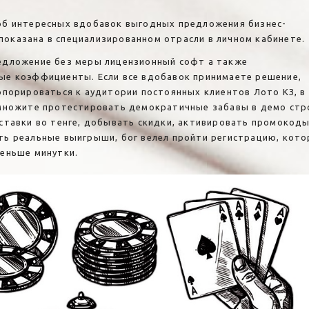
об интересных вдобавок выгодных предложения бизнес-
оказана в специализированном отрасли в личном кабинете.
едложение без меры лицензионный софт а также
е коэффициенты. Если все вдобавок принимаете решение,
рпорироваться к аудитории постоянных клиентов Лото КЗ, в
множите протестировать демократичные забавы в демо стр
ставки во тенге, добывать скидки, активировать промокоды
ь реальные выигрыши, бог велел пройти регистрацию, кото
еньше минутки.