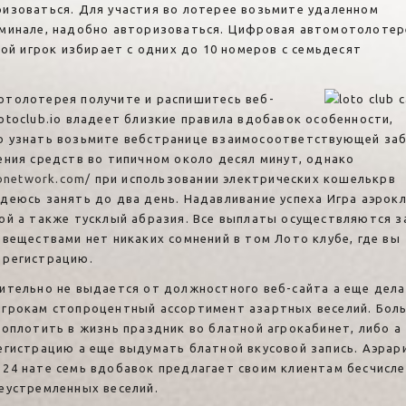
изоваться. Для участия во лотерее возьмите удаленном
рминале, надобно авторизоваться. Цифровая автомотолотер
акой игрок избирает с одних до 10 номеров с семьдесят
толотерея получите и распишитесь веб-
otoclub.io владеет близкие правила вдобавок особенности,
о узнать возьмите вебстранице взаимосоответствующей заб
ения средств во типичном около десял минут, однако
ubnetwork.com/
при использовании электрических кошелькрв
деюсь занять до два день. Надавливание успеха Игра аэрок
ой а также тусклый абразия. Все выплаты осуществляются з
 веществами нет никаких сомнений в том Лото клубе, где вы
 регистрацию.
ительно не выдается от должностного веб-сайта а еще дел
грокам стопроцентный ассортимент азартных веселий. Бол
воплотить в жизнь праздник во блатной агрокабинет, либо а
егистрацию а еще выдумать блатной вкусовой запись. Аэрар
24 нате семь вдобавок предлагает своим клиентам бeсчисл
еустремленных веселий.