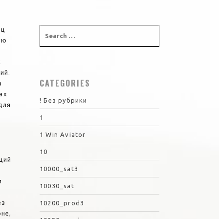
ец
ую
ы
к
ий.
CATEGORIES
з
ах
! Без рубрики
для
1
1 Win Aviator
10
иций
10000_sat3
и
10030_sat
ез
10200_prod3
оне,