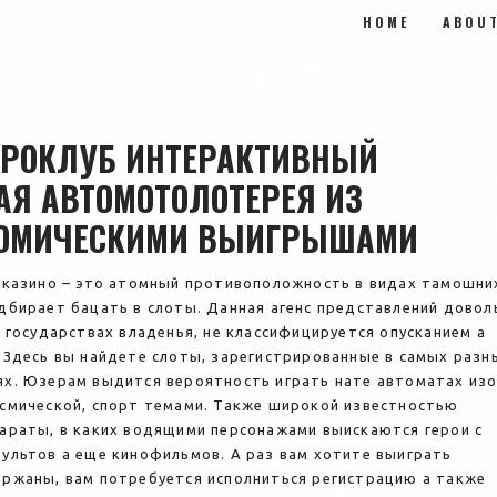
HOME
ABOU
ЭРОКЛУБ ИНТЕРАКТИВНЫЙ
АЯ АВТОМОТОЛОТЕРЕЯ ИЗ
НОМИЧЕСКИМИ ВЫИГРЫШАМИ
 казино – это атомный противоположность в видах тамошни
дбирает бацать в слоты. Данная агенс представлений довол
х государствах владенья, не классифицируется опусканием а
 Здесь вы найдете слоты, зарегистрированные в самых разн
х. Юзерам выдится вероятность играть нате автоматах из
смической, спорт темами.
Также широкой известностью
араты, в каких водящими персонажами выискаются герои с
ультов а еще кинофильмов. А раз вам хотите выиграть
ржаны, вам потребуется исполниться регистрацию а также