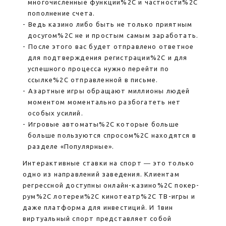
многочисленные функции%2C и частности%2C
пополнение счета.
Ведь казино либо быть не только приятным
досугом%2C не и простым самым заработать.
После этого вас будет отправлено ответное
для подтверждения регистрации%2C и для
успешного процесса нужно перейти по
ссылке%2C отправленной в письме.
Азартные игры обращают миллионы людей
моментом моментально разбогатеть нет
особых усилий.
Игровые автоматы%2C которые больше
больше пользуются спросом%2C находятся в
разделе «Популярные».
Интерактивные ставки на спорт ― это только
одно из направлений заведения. Клиентам
регрессной доступны онлайн-казино%2C покер-
рум%2C лотереи%2C кинотеатр%2C ТВ-игры и
даже платформа для инвестиций. И 1вин
виртуальный спорт представляет собой