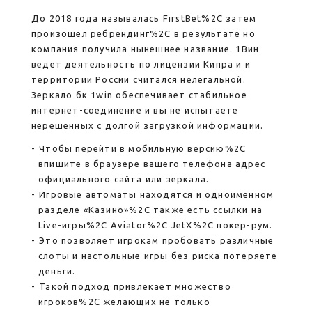
До 2018 года называлась FirstBet%2C затем
произошел ребрендинг%2C в результате но
компания получила нынешнее название. 1Вин
ведет деятельность по лицензии Кипра и и
территории России считался нелегальной.
Зеркало бк 1win обеспечивает стабильное
интернет-соединение и вы не испытаете
нерешенных с долгой загрузкой информации.
Чтобы перейти в мобильную версию%2C
впишите в браузере вашего телефона адрес
официального сайта или зеркала.
Игровые автоматы находятся и одноименном
разделе «Казино»%2C также есть ссылки на
Live-игры%2C Aviator%2C JetX%2C покер-рум.
Это позволяет игрокам пробовать различные
слоты и настольные игры без риска потеряете
деньги.
Такой подход привлекает множество
игроков%2C желающих не только