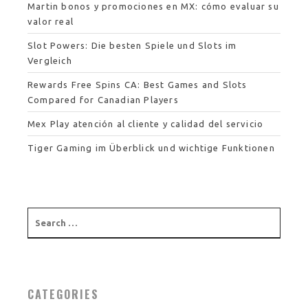
Martin bonos y promociones en MX: cómo evaluar su
valor real
Slot Powers: Die besten Spiele und Slots im
Vergleich
Rewards Free Spins CA: Best Games and Slots
Compared for Canadian Players
Mex Play atención al cliente y calidad del servicio
Tiger Gaming im Überblick und wichtige Funktionen
CATEGORIES