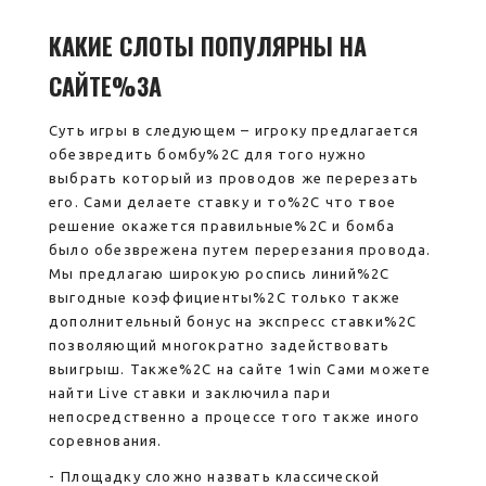
КАКИЕ СЛОТЫ ПОПУЛЯРНЫ НА
САЙТЕ%3A
Суть игры в следующем – игроку предлагается
обезвредить бомбу%2C для того нужно
выбрать который из проводов же перерезать
его. Сами делаете ставку и то%2C что твое
решение окажется правильные%2C и бомба
было обезврежена путем перерезания провода.
Мы предлагаю широкую роспись линий%2C
выгодные коэффициенты%2C только также
дополнительный бонус на экспресс ставки%2C
позволяющий многократно задействовать
выигрыш. Также%2C на сайте 1win Сами можете
найти Live ставки и заключила пари
непосредственно а процессе того также иного
соревнования.
Площадку сложно назвать классической