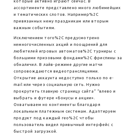
которые активно играют сейчас. В
ассортименте представлено много любимейших
и тематических слотов. Например%2C
привязанных нему праздникам или вторым
важным событиям.
Исключением того%2C предусмотрено
немногочисленных акций и поощрений для
любителей игровых автоматов%2C турниры с
большими призовыми фондами%2C фриспины за
обналичил. В лайв-режиме другие матчи
сопровождаются видеотрансляциями.
Открытие аккаунта недоступно только по e-
mail или через социальную сеть. Нужно
прокрутить главную страницу сайта” “влево и
выбрать и футере «Бонусы и акции».
Охватываем но континенты благодаря
локальным платежным системам. Адаптируем
продукт под каждый гео%2C чтобы
пользователь видел привычный интерфейс с
быстрой загрузкой.