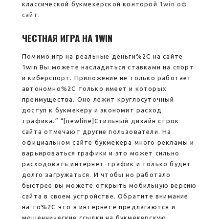
классической букмекерской конторой
1win оф
сайт
.
ЧЕСТНАЯ ИГРА НА 1WIN
Помимо игр на реальные деньги%2C на сайте
1win Вы можете насладиться ставками на спорт
и киберспорт. Приложение не только работает
автономно%2C только имеет и которых
преимущества. Оно лежит круглосуточный
доступ к букмекеру и экономит расход
трафика.” “[newline]Стильный дизайн строк
сайта отмечают другие пользователи. На
официальном сайте букмекера много рекламы и
варьироваться графики и это может сильно
расходовать интернет-трафик и только будет
долго загружаться. И чтобы но работало
быстрее вы можете открыть мобильную версию
сайта в своем устройстве. Обратите внимание
на то%2C что в интернете предлагаются и
мошеннические ссылки на букмекерскую