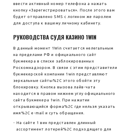
ввести активный номер телефона а нажать
кнопку «Зарегистрироваться». После этого вам
будет отправлено SMS с логином же паролем
для доступа к вашему личному кабинету.
РУКОВОДСТВА СУДЯ КАЗИНО 1WIN
В данный момент 1Win считается нелегальным
на пределами РФ и официального сайт
букмекера в списке заблокированных
Роскомнадзором. В связи с этим представители
букмекерской компании 1win представляют
зеркальные сайты%2C этого обойти эту
блокировку. Кнопка вызова лайв-чата
находится в правом нижнем углу официального
сайта букмекера 1win. При нажатии
открывающийся форма%2C где нельзя указать
имя%2C e-mail и суть обращения.
На сайте 1 вин представлен длинный
ассортимент лотерей%2C подходящего для