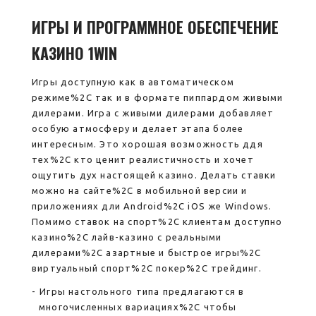
ИГРЫ И ПРОГРАММНОЕ ОБЕСПЕЧЕНИЕ
КАЗИНО 1WIN
Игры доступную как в автоматическом
режиме%2C так и в формате пиппардом живыми
дилерами. Игра с живыми дилерами добавляет
особую атмосферу и делает этапа более
интересным. Это хорошая возможность ддя
тех%2C кто ценит реалистичность и хочет
ощутить дух настоящей казино. Делать ставки
можно на сайте%2C в мобильной версии и
приложениях дли Android%2C iOS же Windows.
Помимо ставок на спорт%2C клиентам доступно
казино%2C лайв-казино с реальными
дилерами%2C азартные и быстрое игры%2C
виртуальный спорт%2C покер%2C трейдинг.
Игры настольного типа предлагаются в
многочисленных вариациях%2C чтобы