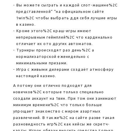
Вы можете сыграть и каждой слот-машине%2C
представленной” “на официальном сайте
1win%2C чтобы выбрать ддя себя лучшие игры
в казино.
Кроме этого%2C краш-игры имеют
непрерывным геймплей%2C что кардинально
отличает их ото других автоматов.
Турниры происходят раз день%2C а
нормализаторской еженедельно с
минимальными призами.
Игра с живыми дилерами создаёт атмосферу
настоящей казино.
А потому они отлично подходят для
новичков%2C которые только специально
создали аккаунт на 1вин. При том они занимают
минимум времени%2C что только больше
упрощает знакомство с миром азартных
развлечений. В также%2C на сайте разве такая
разновидность игр%2C как кейсы же скретч-
карты. Игрок обязан вносить средства только