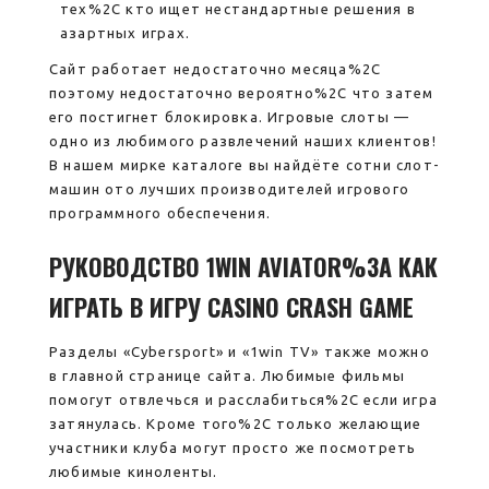
тех%2C кто ищет нестандартные решения в
азартных играх.
Сайт работает недостаточно месяца%2C
поэтому недостаточно вероятно%2C что затем
его постигнет блокировка. Игровые слоты —
одно из любимого развлечений наших клиентов!
В нашем мирке каталоге вы найдёте сотни слот-
машин ото лучших производителей игрового
программного обеспечения.
РУКОВОДСТВО 1WIN AVIATOR%3A КАК
ИГРАТЬ В ИГРУ CASINO CRASH GAME
Разделы «Cybersport» и «1win TV» также можно
в главной странице сайта. Любимые фильмы
помогут отвлечься и расслабиться%2C если игра
затянулась. Кроме того%2C только желающие
участники клуба могут просто же посмотреть
любимые киноленты.