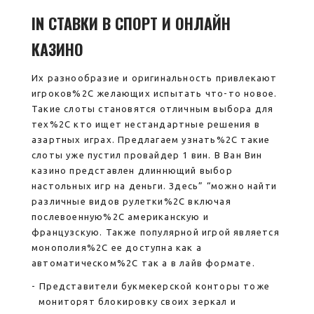
IN СТАВКИ В СПОРТ И ОНЛАЙН
КАЗИНО
Их разнообразие и оригинальность привлекают
игроков%2C желающих испытать что-то новое.
Такие слоты становятся отличным выбора для
тех%2C кто ищет нестандартные решения в
азартных играх. Предлагаем узнать%2C такие
слоты уже пустил провайдер 1 вин. В Ван Вин
казино представлен длиннющий выбор
настольных игр на деньги. Здесь” “можно найти
различные видов рулетки%2C включая
послевоенную%2C американскую и
французскую. Также популярной игрой является
монополия%2C ее доступна как а
автоматическом%2C так а в лайв формате.
Представители букмекерской конторы тоже
мониторят блокировку своих зеркал и