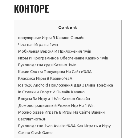
КОНТОРЕ
Content
популярные Игры В Казино Онлайн
Честная Игра на 1win
Мобильная Версия И Приложения 1win
Игры И Программное Обеспечение Казино 1win
Руководства судя Казино 1win
Какие Слоты Популярны На Сайте%3A
Классика Игры В Казино%3A
Ios %26 Android Приложения ддя Залива Трафика
In Ставки и Спорт И Онлайн Казино
Бонусы За Игру и 1 Win Казино Онлайн
Демонстрационный Режим Игр На 1 Win
Можно разве Играть В Игры На Сайте Ванвин
Бесплатно%3F
Руководство 1win Aviator%3A Как Играть и Игру
Casino Crash Game