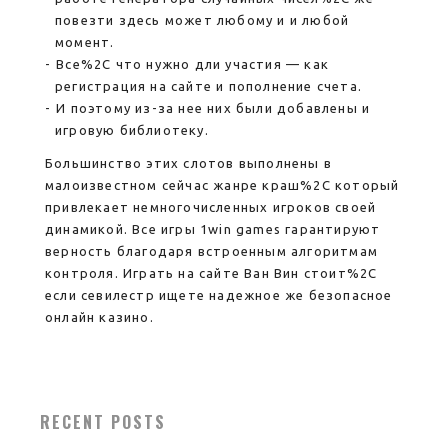
повезти здесь может любому и и любой
момент.
Все%2C что нужно дли участия — как
регистрация на сайте и пополнение счета.
И поэтому из-за нее них были добавлены и
игровую библиотеку.
Большинство этих слотов выполнены в
малоизвестном сейчас жанре краш%2C который
привлекает немногочисленных игроков своей
динамикой. Все игры 1win games гарантируют
верность благодаря встроенным алгоритмам
контроля. Играть на сайте Ван Вин стоит%2C
если севилестр ищете надежное же безопасное
онлайн казино.
RECENT POSTS