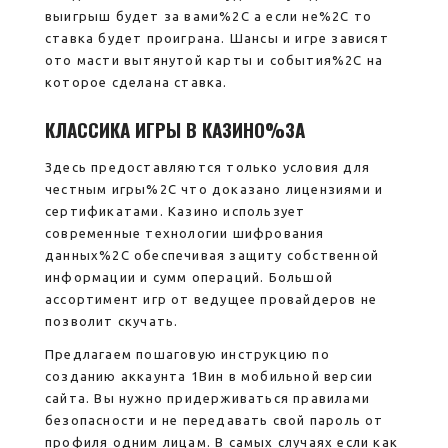
выигрыш будет за вами%2C а если не%2C то
ставка будет проиграна. Шансы и игре зависят
ото масти вытянутой карты и события%2C на
которое сделана ставка.
КЛАССИКА ИГРЫ В КАЗИНО%3A
Здесь предоставляются только условия для
честным игры%2C что доказано лицензиями и
сертификатами. Казино использует
современные технологии шифрования
данных%2C обеспечивая защиту собственной
информации и сумм операций. Большой
ассортимент игр от ведущее провайдеров не
позволит скучать.
Предлагаем пошаговую инструкцию по
созданию аккаунта 1Вин в мобильной версии
сайта. Вы нужно придерживаться правилами
безопасности и не передавать свой пароль от
профиля одним лицам. В самых случаях если как