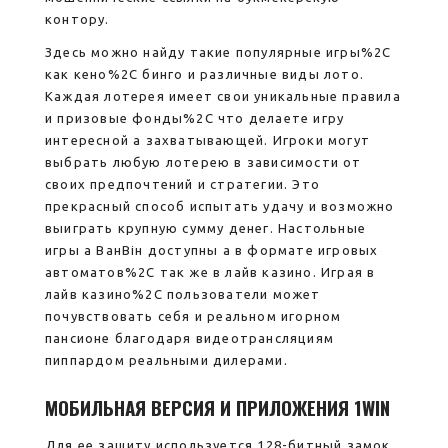
контору.
Здесь можно найду такие популярные игры%2C
как кено%2C бинго и различные виды лото.
Каждая лотерея имеет свои уникальные правила
и призовые фонды%2C что делаете игру
интересной а захватывающей. Игроки могут
выбрать любую лотерею в зависимости от
своих предпочтений и стратегии. Это
прекрасный способ испытать удачу и возможно
выиграть крупную сумму денег. Настольные
игры а ВанВін доступны а в формате игровых
автоматов%2C так же в лайв казино. Играя в
лайв казино%2C пользователи может
почувствовать себя и реальном игорном
пансионе благодаря видеотрансляциям
пиппардом реальными дилерами.
МОБИЛЬНАЯ ВЕРСИЯ И ПРИЛОЖЕНИЯ 1WIN
Для ее защиту используется 128-битный замок