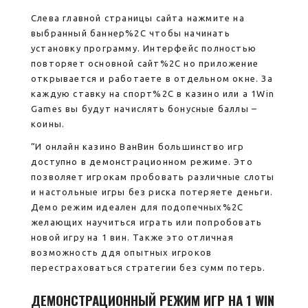
Слева главной страницы сайта нажмите на
выбранный баннер%2C чтобы начинать
установку программу. Интерфейс полностью
повторяет основной сайт%2C но приложение
открывается и работаете в отдельном окне. За
каждую ставку на спорт%2C в казино или а 1Win
Games вы будут начислять бонусные баллы –
коины.
“И онлайн казино ВанВин большинство игр
доступно в демонстрационном режиме. Это
позволяет игрокам пробовать различные слоты
и настольные игры без риска потеряете деньги.
Демо режим идеален для подопечных%2C
желающих научиться играть или попробовать
новой игру на 1 вин. Также это отличная
возможность ддя опытных игроков
перестраховаться стратегии без сумм потерь.
ДЕМОНСТРАЦИОННЫЙ РЕЖИМ ИГР НА 1 WIN