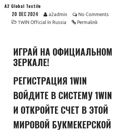
A2 Global Textile
20
DEC 2024
a2admin
No Comments
1WIN Official In Russia
Permalink
ИГРАЙ НА ОФИЦИАЛЬНОМ
ЗЕРКАЛЕ!
РЕГИСТРАЦИЯ 1WIN
ВОЙДИТЕ В СИСТЕМУ 1WIN
И ОТКРОЙТЕ СЧЕТ В ЭТОЙ
МИРОВОЙ БУКМЕКЕРСКОЙ