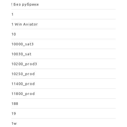
! Без рубрики
1
1 Win Aviator
10
10000_sat3
10030_sat
10200_prod3
10250_prod
11400_prod
11800_prod
188
19
1w