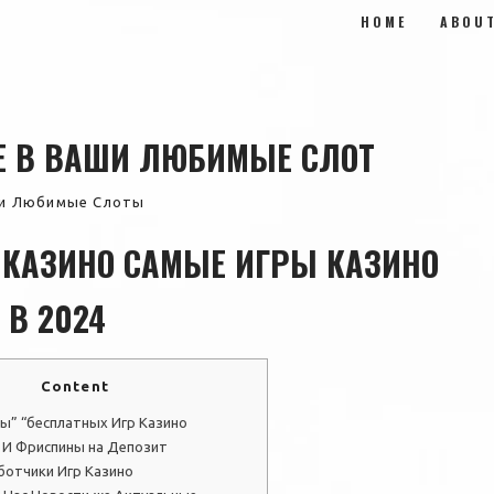
HOME
ABOU
Е В ВАШИ ЛЮБИМЫЕ СЛОТ
ши Любимые Слоты
 КАЗИНО САМЫЕ ИГРЫ КАЗИНО
 В 2024
Content
ы” “бесплатных Игр Казино
 И Фриспины на Депозит
ботчики Игр Казино