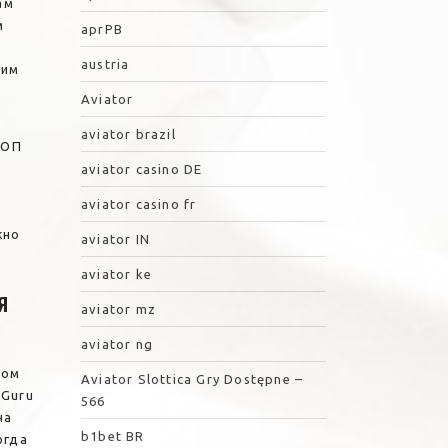
ам
м
aprPB
austria
тим
Aviator
aviator brazil
ТОП
aviator casino DE
aviator casino fr
жно
aviator IN
aviator ke
Я
aviator mz
aviator ng
дом
Aviator Slottica Gry Dostępne –
 Guru
566
на
b1bet BR
огда