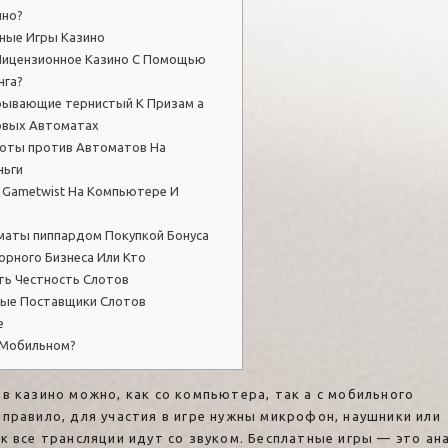
ино?
ные Игры Казино
Лицензионное Казино С Помощью
нга?
рывающие тернистый К Призам а
овых Автоматах
лоты против Автоматов На
ньги
 Gametwist На Компьютере И
маты пиппардом Покупкой Бонуса
орного Бизнеса Или Кто
ь Честность Слотов
ные Поставщики Слотов
е
 Мобильном?
 в казино можно, как со компьютера, так а с мобильного
 правило, для участия в игре нужны микрофон, наушники или
ак все трансляции идут со звуком. Бесплатные игры — это ан