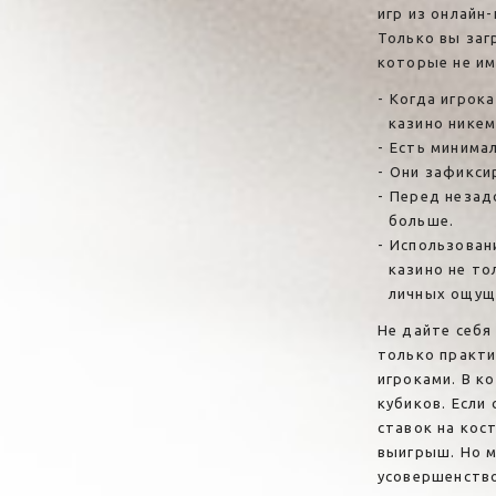
игр из онлайн
Только вы заг
которые не им
Когда игрока
казино никем
Есть минима
Они зафиксир
Перед незад
больше.
Использован
казино не то
личных ощущ
Не дайте себя
только практи
игроками. В к
кубиков. Если
ставок на кос
выигрыш. Но м
усовершенство