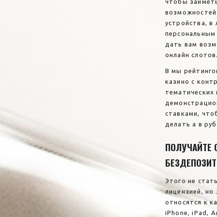
чтобы заиметь
возможностей 
устройства, в
персональным 
дать вам возм
онлайн слотов
В мы рейтинго
казино с конт
тематических 
демонстрацион
ставками, что
делать а в руб
ПОЛУЧАЙТЕ 
БЕЗДЕПОЗИ
Этого не стат
лицензией, но
относятся к к
iPhone, iPad,