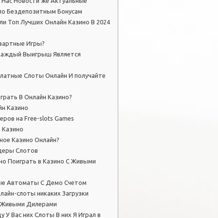
 Нас Новости же Актуальные
по Бездепозитным Бонусам
ли Топ Лучших Онлайн Казино В 2024
зартные Игры?
 Каждый Выигрыш Является
платные Слоты Онлайн И получайте
Играть В Онлайн Казино?
йн Казино
ров на Free-slots Games
 Казино
вное Казино Онлайн?
деры Слотов
о Поиграть в Казино С Живыми
ые Автоматы С Демо Счетом
лайн-слоты никаких Загрузки
С Живыми Дилерами
 У Вас них Слоты В них Я Играл в