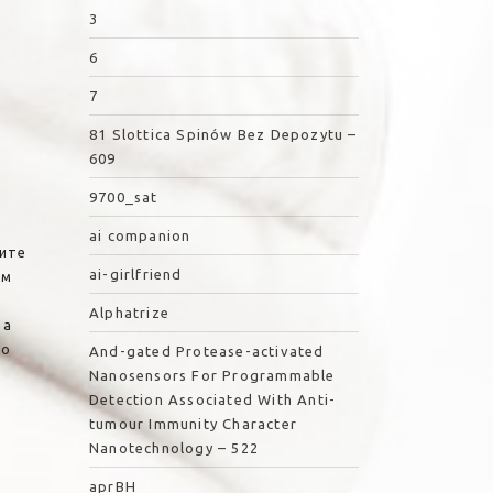
3
6
7
81 Slottica Spinów Bez Depozytu –
609
9700_sat
е
ai companion
тите
ai-girlfriend
ом
Alphatrize
 а
но
And-gated Protease-activated
Nanosensors For Programmable
Detection Associated With Anti-
tumour Immunity Character
Nanotechnology – 522
aprBH