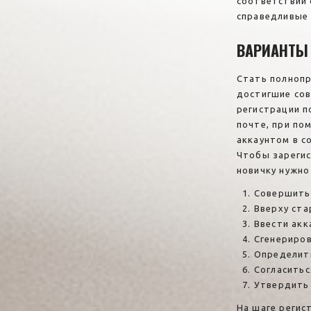
соответствии 
справедливые 
ВАРИАНТЫ 
Стать полнопр
достигшие сов
регистрации п
почте, при по
аккаунтом в со
Чтобы зарегис
новичку нужно
Совершить 
Вверху ста
Ввести акк
Сгенериров
Определит
Согласитьс
Утвердить 
На шаге регис