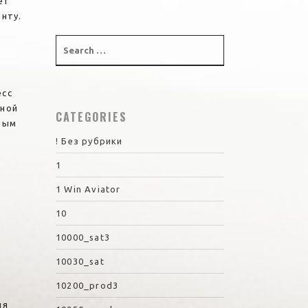
ет
нту.
есс
нной
CATEGORIES
ным
! Без рубрики
1
1 Win Aviator
10
10000_sat3
10030_sat
10200_prod3
ля