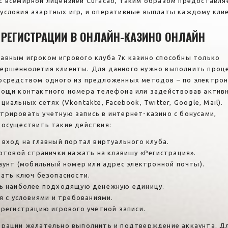
с всемирной лицензией Curacao, таким образом предоставля
условия азартных игр, и оперативные выплаты каждому клие
РЕГИСТРАЦИИ В ОНЛАЙН-КАЗИНО ОНЛАЙН
авным игроком игрового клуба 7к казино способны только
ершеннолетия клиенты. Для данного нужно выполнить проц
осредством одного из предложенных методов – по электро
мощи контактного номера телефона или задействовав актив
циальных сетях (Vkontakte, Facebook, Twitter, Google, Mail).
трировать учетную запись в интернет-казино с бонусами,
 осуществить такие действия:
вход на главный портал виртуального клуба.
ртовой странички нажать на клавишу «‎Регистрация».
аунт (мобильный номер или адрес электронной почты).
ать ключ безопасности.
ь наиболее подходящую денежную единицу.
я с условиями и требованиями.
регистрацию игрового учетной записи.
трации желательно выполнить и подтверждение аккаунта. Д