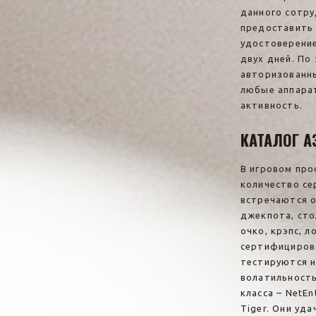
данного сотру
предоставить 
удостоверение
двух дней. По
авторизованны
любые аппарат
активность.
КАТАЛОГ А
В игровом про
количество се
встречаются о
джекпота, сто
очко, крэпс, 
сертифициров
тестируются н
волатильность
класса – NetEn
Tiger. Они у