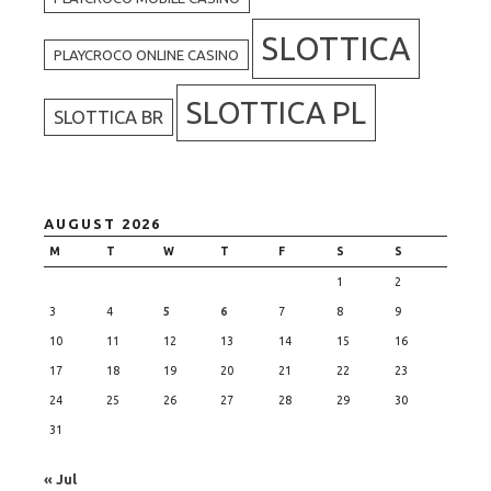
SLOTTICA
PLAYCROCO ONLINE CASINO
SLOTTICA PL
SLOTTICA BR
AUGUST 2026
M
T
W
T
F
S
S
1
2
3
4
5
6
7
8
9
10
11
12
13
14
15
16
17
18
19
20
21
22
23
24
25
26
27
28
29
30
31
« Jul