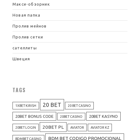
Макси-обзорник
Новая папка
Пролив мейнов
Пролив сетки
сателлиты
Швеция
TAGS
20 BET
1XBET KIRISH
20 BET CASINO
20BET BONUS CODE
20BET KASYNO
20BET CASINO
20BET PL
20BET LOGIN
AVIATOR
AVIATOR KZ
BDM BET CODIGO PROMOCIONAL
BDMBET CASINO