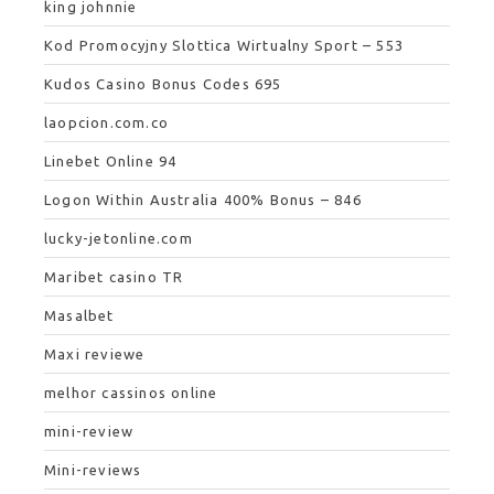
king johnnie
Kod Promocyjny Slottica Wirtualny Sport – 553
Kudos Casino Bonus Codes 695
laopcion.com.co
Linebet Online 94
Logon Within Australia 400% Bonus – 846
lucky-jetonline.com
Maribet casino TR
Masalbet
Maxi reviewe
melhor cassinos online
mini-review
Mini-reviews