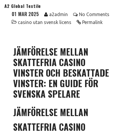
A2 Global Textile
01
MAR 2025
a2admin
No Comments
casino utan svensk licens
Permalink
JÄMFÖRELSE MELLAN
SKATTEFRIA CASINO
VINSTER OCH BESKATTADE
VINSTER: EN GUIDE FÖR
SVENSKA SPELARE
JÄMFÖRELSE MELLAN
SKATTEFRIA CASINO