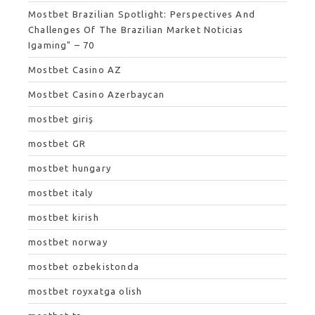
Mostbet Brazilian Spotlight: Perspectives And
Challenges Of The Brazilian Market Noticias
Igaming" – 70
Mostbet Casino AZ
Mostbet Casino Azerbaycan
mostbet giriş
mostbet GR
mostbet hungary
mostbet italy
mostbet kirish
mostbet norway
mostbet ozbekistonda
mostbet royxatga olish