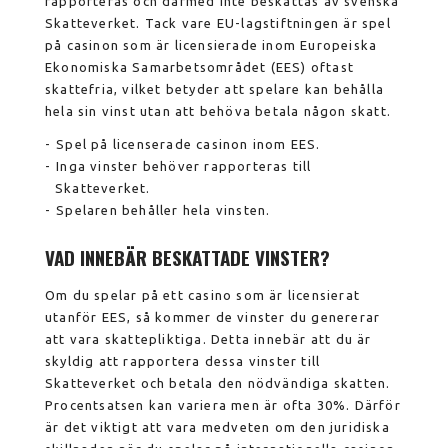
rapporteras och därmed inte beskattas av svenska
Skatteverket. Tack vare EU-lagstiftningen är spel
på casinon som är licensierade inom Europeiska
Ekonomiska Samarbetsområdet (EES) oftast
skattefria, vilket betyder att spelare kan behålla
hela sin vinst utan att behöva betala någon skatt.
Spel på licenserade casinon inom EES.
Inga vinster behöver rapporteras till
Skatteverket.
Spelaren behåller hela vinsten.
VAD INNEBÄR BESKATTADE VINSTER?
Om du spelar på ett casino som är licensierat
utanför EES, så kommer de vinster du genererar
att vara skattepliktiga. Detta innebär att du är
skyldig att rapportera dessa vinster till
Skatteverket och betala den nödvändiga skatten.
Procentsatsen kan variera men är ofta 30%. Därför
är det viktigt att vara medveten om den juridiska