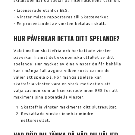
skillnaden när du spelar på internationella casinon.
Licenserade utanför EES.
Vinster måste rapporteras till Skatteverket.
En procentandel av vinsten betalas i skatt.
HUR PÅVERKAR DETTA DITT SPELANDE?
Valet mellan skattefria och beskattade vinster
påverkar främst det ekonomiska utfallet av ditt
spelande. Hur mycket av dina vinster du får behålla
kan i många fall avgöra vilken sorts casino du
väljer att spela på. För många spelare kan
skattefria vinster vara en stark motivation att
välja casinon som är licensierade inom EES för att
maximera sina potentiella vinster.
Skattefria vinster maximerar ditt slutresultat.
Beskattade vinster innebär mindre
nettoresultat.