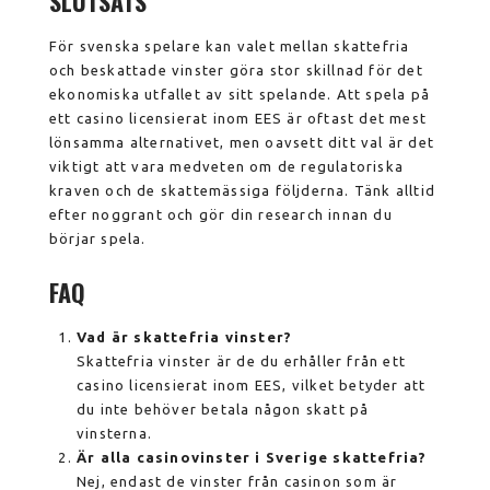
SLUTSATS
För svenska spelare kan valet mellan skattefria
och beskattade vinster göra stor skillnad för det
ekonomiska utfallet av sitt spelande. Att spela på
ett casino licensierat inom EES är oftast det mest
lönsamma alternativet, men oavsett ditt val är det
viktigt att vara medveten om de regulatoriska
kraven och de skattemässiga följderna. Tänk alltid
efter noggrant och gör din research innan du
börjar spela.
FAQ
Vad är skattefria vinster?
Skattefria vinster är de du erhåller från ett
casino licensierat inom EES, vilket betyder att
du inte behöver betala någon skatt på
vinsterna.
Är alla casinovinster i Sverige skattefria?
Nej, endast de vinster från casinon som är