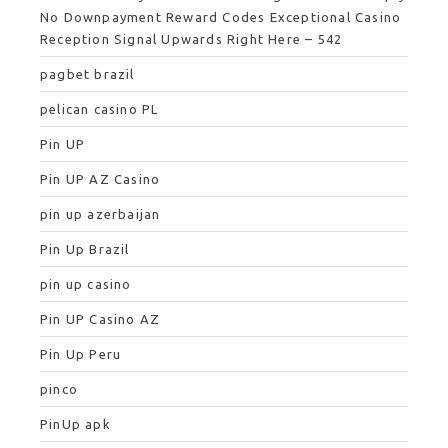
No Downpayment Reward Codes Exceptional Casino
Reception Signal Upwards Right Here – 542
pagbet brazil
pelican casino PL
Pin UP
Pin UP AZ Casino
pin up azerbaijan
Pin Up Brazil
pin up casino
Pin UP Casino AZ
Pin Up Peru
pinco
PinUp apk