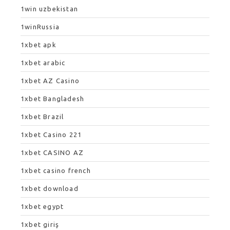
1win uzbekistan
1winRussia
1xbet apk
1xbet arabic
1xbet AZ Casino
1xbet Bangladesh
1xbet Brazil
1xbet Casino 221
1xbet CASINO AZ
1xbet casino french
1xbet download
1xbet egypt
1xbet giriş