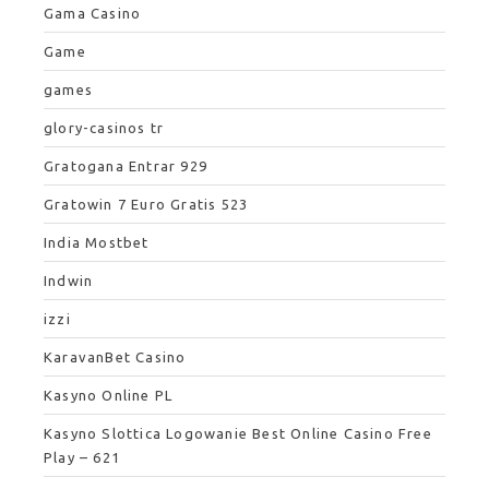
Gama Casino
Game
games
glory-casinos tr
Gratogana Entrar 929
Gratowin 7 Euro Gratis 523
India Mostbet
Indwin
izzi
KaravanBet Casino
Kasyno Online PL
Kasyno Slottica Logowanie Best Online Casino Free
Play – 621