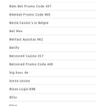
Bdm Bet Promo Code 437
Bdmbet Promo Code 805
Beste Casino's in Belgie
Bet Mex
Betfast Apostas 962
Betify
Betonred Casino 257
Betonred Promo Code 449
big bass de
bizzo casino
Blaze Login 898
Blitz
blog