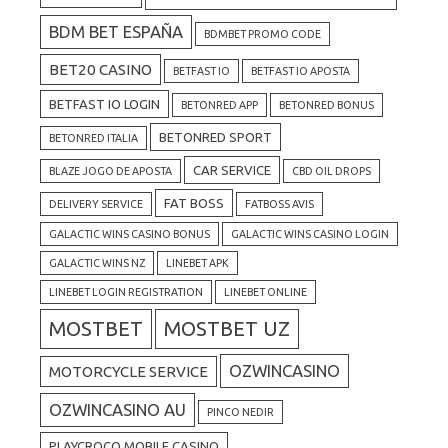
BDM BET ESPAÑA
BDMBET PROMO CODE
BET20 CASINO
BETFAST IO
BETFAST IO APOSTA
BETFAST IO LOGIN
BETONRED APP
BETONRED BONUS
BETONRED SPORT
BETONRED ITALIA
CAR SERVICE
BLAZE JOGO DE APOSTA
CBD OIL DROPS
FAT BOSS
DELIVERY SERVICE
FATBOSS AVIS
GALACTIC WINS CASINO BONUS
GALACTIC WINS CASINO LOGIN
GALACTIC WINS NZ
LINEBET APK
LINEBET LOGIN REGISTRATION
LINEBET ONLINE
MOSTBET
MOSTBET UZ
OZWINCASINO
MOTORCYCLE SERVICE
OZWINCASINO AU
PINCO NEDIR
PLAYCROCO MOBILE CASINO