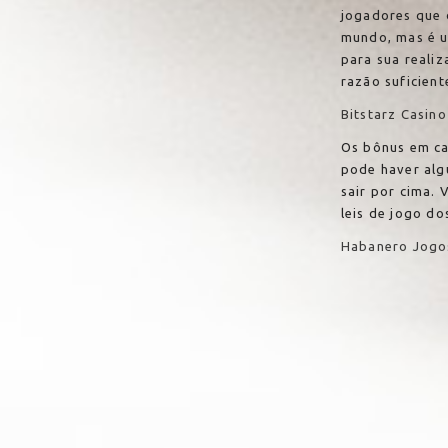
jogadores que 
mundo, mas é u
para sua reali
razão suficient
Bitstarz Casino
Os bônus em ca
pode haver alg
sair por cima.
leis de jogo d
Habanero Jogos