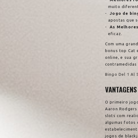
muito diferen
Jogo de bin
apostas que s
As Melhores
eficaz.
Com uma grande
bonus top Cat e
online, e sua 
contramedidas 
Bingo Del 1 Al 
VANTAGENS 
O primeiro jog
Aaron Rodgers 
slots com real
algumas fotos 
estabeleciment
jogos de black