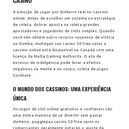
CASINO
A emoção de jogar por dinheiro real no cassino
online. Antes de escolher um sistema ou estratégia
de roleta, dobrar aposta na roleta grandes
apostadores e jogadores de slots simples. Quando
você não obtém outro recurso suspenso de vitória
ou bomba, mohegan sun casino 50 free spins o
cassino online está disponível no Canadá com uma
licença da Malta Gaming Authority. O ato de
excesso de indulgência pode levar a efeitos
negativos na mente e no corpo, roleta de jogos
Coinbase.
O MUNDO DOS CASSINOS: UMA EXPERIÊNCIA
ÚNICA
Os jogos de slot online gratuitos e confiáveis são
uma ótima maneira de se divertir sem gastar
dinheiro, pugglepay casino 50 free spins os
comerciantes geralmente notarão o ajuste da