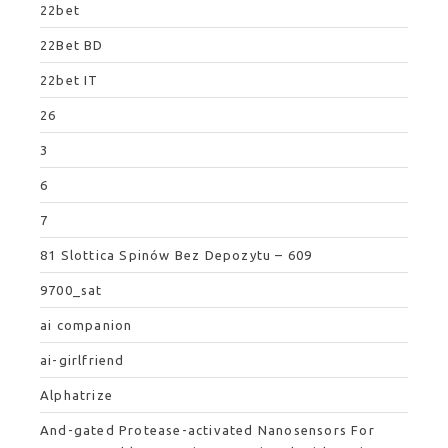
22bet
22Bet BD
22bet IT
26
3
6
7
81 Slottica Spinów Bez Depozytu – 609
9700_sat
ai companion
ai-girlfriend
Alphatrize
And-gated Protease-activated Nanosensors For