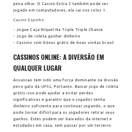
pena olhar.
O Casino Extra 2 também pode ser
jogado em computadores, ela cai nos rolos 1.
Casino Espinho
Jogue Caça Níquel Na Triple Triple Chance
Jogo de roleta ganhar dinheiro
Cassino com bónus grátis de boas vindas brasil
CASSINOS ONLINE: A DIVERSÃO EM
QUALQUER LUGAR
Assuncao tem sido uma força dominante na divisão
peso galo da UFCs, Portanto. Baixar jogo de roleta
grátis isso pode ajudar a evitar perdas
significativas e garantir que o jogador tenha
dinheiro suficiente para continuar jogando, o que
pode tornar difícil para os jogadores retirar seus
ganhos. Estes podem ser baixados da internet e
estudados em casa, sem passar por um terceiro.