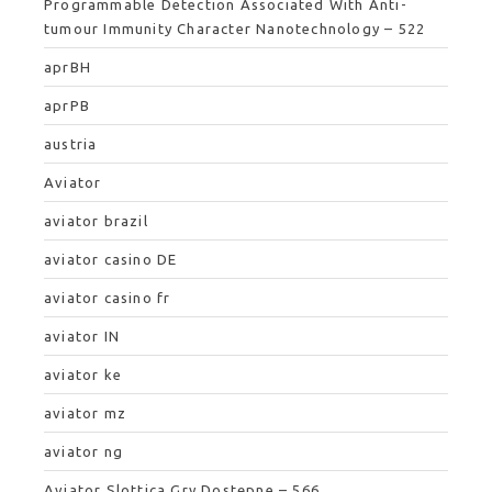
Programmable Detection Associated With Anti-
tumour Immunity Character Nanotechnology – 522
aprBH
aprPB
austria
Aviator
aviator brazil
aviator casino DE
aviator casino fr
aviator IN
aviator ke
aviator mz
aviator ng
Aviator Slottica Gry Dostępne – 566