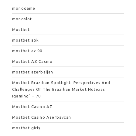
monogame
monoslot
Mostbet
mostbet apk
mostbet az 90
Mostbet AZ Casino
mostbet azerbaijan
Mostbet Brazilian Spotlight: Perspectives And
Challenges Of The Brazilian Market Noticias
Igaming" – 70
Mostbet Casino AZ
Mostbet Casino Azerbaycan
mostbet giriş