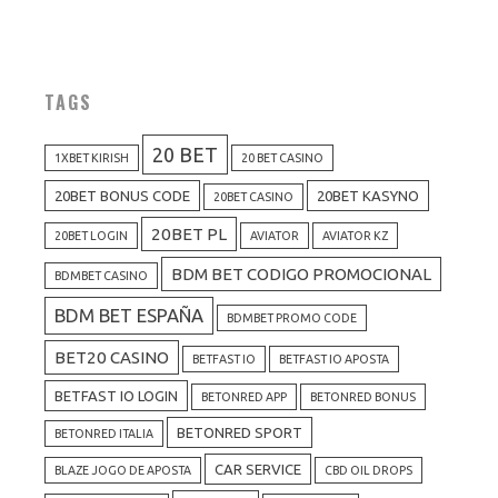
TAGS
20 BET
1XBET KIRISH
20 BET CASINO
20BET BONUS CODE
20BET KASYNO
20BET CASINO
20BET PL
20BET LOGIN
AVIATOR
AVIATOR KZ
BDM BET CODIGO PROMOCIONAL
BDMBET CASINO
BDM BET ESPAÑA
BDMBET PROMO CODE
BET20 CASINO
BETFAST IO
BETFAST IO APOSTA
BETFAST IO LOGIN
BETONRED APP
BETONRED BONUS
BETONRED SPORT
BETONRED ITALIA
CAR SERVICE
BLAZE JOGO DE APOSTA
CBD OIL DROPS