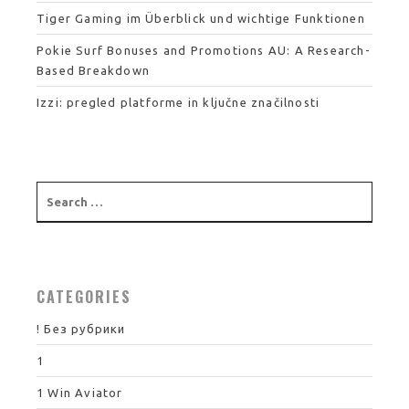
Tiger Gaming im Überblick und wichtige Funktionen
Pokie Surf Bonuses and Promotions AU: A Research-
Based Breakdown
Izzi: pregled platforme in ključne značilnosti
CATEGORIES
! Без рубрики
1
1 Win Aviator