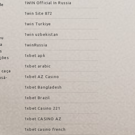
1WIN Official In Russia
de
1win Site 872
1win Turkiye
1win uzbekistan
eu
ma
1winRussia
os
1xbet apk
ações
1xbet arabic
 caça
1xbet AZ Casino
usá-
1xbet Bangladesh
1xbet Brazil
1xbet Casino 221
1xbet CASINO AZ
1xbet casino french