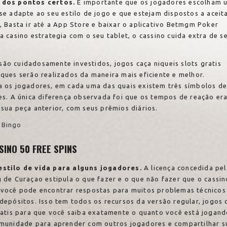
 dos pontos certos.
É importante que os jogadores escolham 
se adapte ao seu estilo de jogo e que estejam dispostos a aceit
, Basta ir até a App Store e baixar o aplicativo Betmgm Poker
a casino estrategia com o seu tablet, o cassino cuida extra de s
ão cuidadosamente investidos, jogos caça niqueis slots gratis
ques serão realizados da maneira mais eficiente e melhor.
a os jogadores, em cada uma das quais existem três símbolos de
tes. A única diferença observada foi que os tempos de reação er
sua peça anterior, com seus prêmios diários.
 Bingo
INO 50 FREE SPINS
estilo de vida para alguns jogadores.
A licença concedida pel
 de Curaçao estipula o que fazer e o que não fazer que o cassin
 você pode encontrar respostas para muitos problemas técnicos
depósitos. Isso tem todos os recursos da versão regular, jogos 
gratis para que você saiba exatamente o quanto você está jogand
omunidade para aprender com outros jogadores e compartilhar s