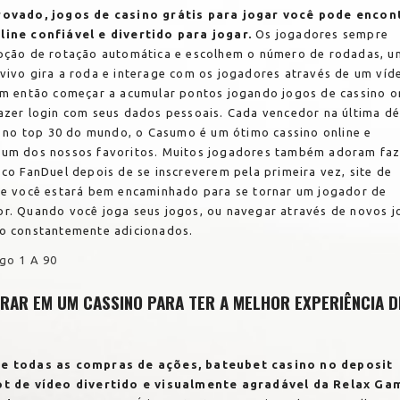
rovado, jogos de casino grátis para jogar você pode encon
line confiável e divertido para jogar.
Os jogadores sempre
pção de rotação automática e escolhem o número de rodadas, u
vivo gira a roda e interage com os jogadores através de um víd
em então começar a acumular pontos jogando jogos de cassino on
azer login com seus dados pessoais. Cada vencedor na última d
do no top 30 do mundo, o Casumo é um ótimo cassino online e
um dos nossos favoritos. Muitos jogadores também adoram faz
co FanDuel depois de se inscreverem pela primeira vez, site de
 e você estará bem encaminhado para se tornar um jogador de
r. Quando você joga seus jogos, ou navegar através de novos j
o constantemente adicionados.
ngo 1 A 90
RAR EM UM CASSINO PARA TER A MELHOR EXPERIÊNCIA D
e todas as compras de ações, bateubet casino no deposit
ot de vídeo divertido e visualmente agradável da Relax Ga