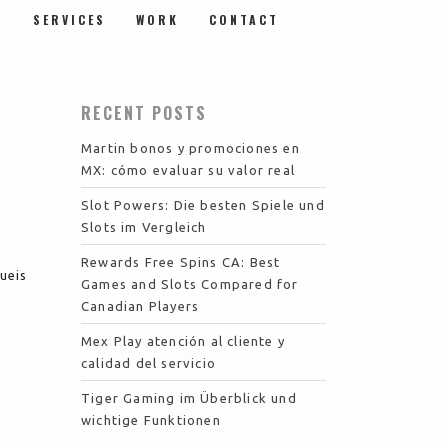
T
SERVICES
WORK
CONTACT
RECENT POSTS
Martin bonos y promociones en
MX: cómo evaluar su valor real
Slot Powers: Die besten Spiele und
Slots im Vergleich
Rewards Free Spins CA: Best
ueis
Games and Slots Compared for
Canadian Players
Mex Play atención al cliente y
calidad del servicio
Tiger Gaming im Überblick und
wichtige Funktionen