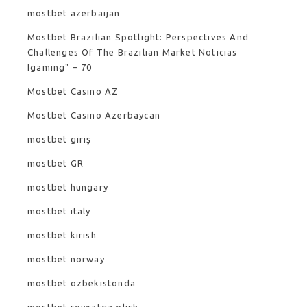
mostbet azerbaijan
Mostbet Brazilian Spotlight: Perspectives And
Challenges Of The Brazilian Market Noticias
Igaming" – 70
Mostbet Casino AZ
Mostbet Casino Azerbaycan
mostbet giriş
mostbet GR
mostbet hungary
mostbet italy
mostbet kirish
mostbet norway
mostbet ozbekistonda