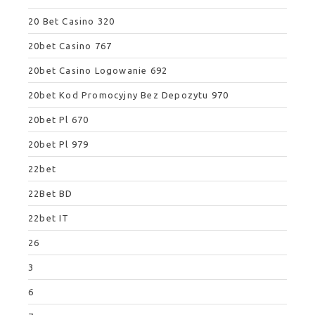
20 Bet Casino 320
20bet Casino 767
20bet Casino Logowanie 692
20bet Kod Promocyjny Bez Depozytu 970
20bet Pl 670
20bet Pl 979
22bet
22Bet BD
22bet IT
26
3
6