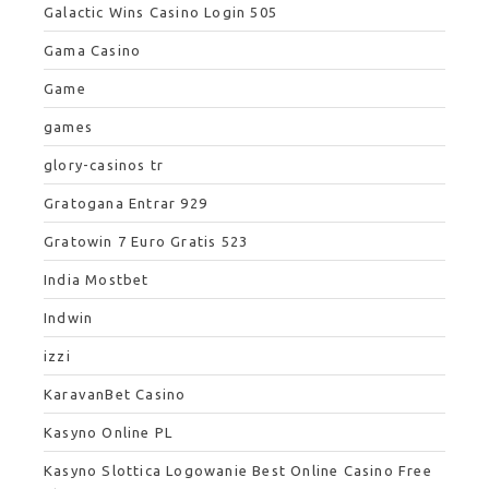
Galactic Wins Casino Login 505
Gama Casino
Game
games
glory-casinos tr
Gratogana Entrar 929
Gratowin 7 Euro Gratis 523
India Mostbet
Indwin
izzi
KaravanBet Casino
Kasyno Online PL
Kasyno Slottica Logowanie Best Online Casino Free