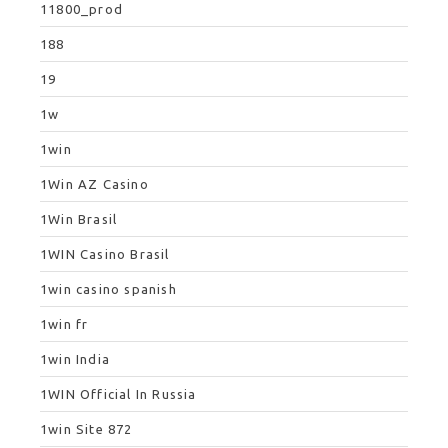
11800_prod
188
19
1w
1win
1Win AZ Casino
1Win Brasil
1WIN Casino Brasil
1win casino spanish
1win fr
1win India
1WIN Official In Russia
1win Site 872