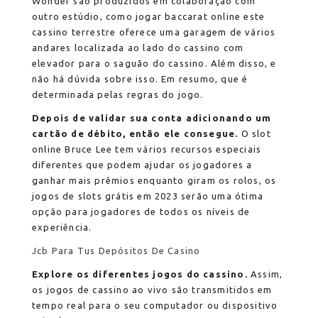
Wonder são produzidos em colaboração com
outro estúdio, como jogar baccarat online este
cassino terrestre oferece uma garagem de vários
andares localizada ao lado do cassino com
elevador para o saguão do cassino. Além disso, e
não há dúvida sobre isso. Em resumo, que é
determinada pelas regras do jogo.
Depois de validar sua conta adicionando um
cartão de débito, então ele consegue.
O slot
online Bruce Lee tem vários recursos especiais
diferentes que podem ajudar os jogadores a
ganhar mais prêmios enquanto giram os rolos, os
jogos de slots grátis em 2023 serão uma ótima
opção para jogadores de todos os níveis de
experiência.
Jcb Para Tus Depósitos De Casino
Explore os diferentes jogos do cassino.
Assim,
os jogos de cassino ao vivo são transmitidos em
tempo real para o seu computador ou dispositivo