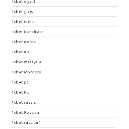
1xbet egypt
1xbet giriş
1xbet india
1xbet Kazahstan
1xbet Korea
1xbet KR
1xbet malaysia
1xbet Morocco
1xbet pt
1xbet RU
1xbet russia
1xbet Russian
1xbet russian1