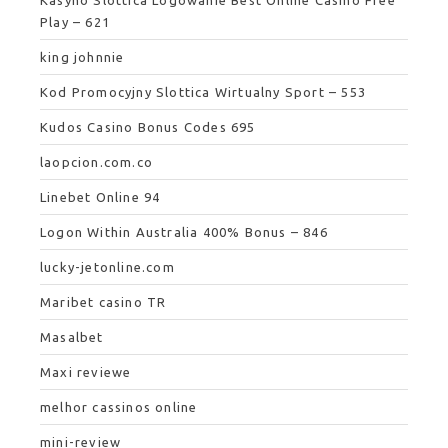
Kasyno Slottica Logowanie Best Online Casino Free
Play – 621
king johnnie
Kod Promocyjny Slottica Wirtualny Sport – 553
Kudos Casino Bonus Codes 695
laopcion.com.co
Linebet Online 94
Logon Within Australia 400% Bonus – 846
lucky-jetonline.com
Maribet casino TR
Masalbet
Maxi reviewe
melhor cassinos online
mini-review