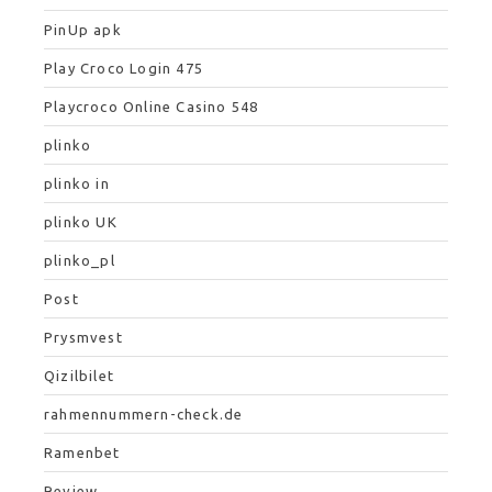
PinUp apk
Play Croco Login 475
Playcroco Online Casino 548
plinko
plinko in
plinko UK
plinko_pl
Post
Prysmvest
Qizilbilet
rahmennummern-check.de
Ramenbet
Review