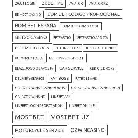
20BET PL
20BET LOGIN
AVIATOR
AVIATOR KZ
BDM BET CODIGO PROMOCIONAL
BDMBET CASINO
BDM BET ESPAÑA
BDMBET PROMO CODE
BET20 CASINO
BETFAST IO
BETFAST IO APOSTA
BETFAST IO LOGIN
BETONRED APP
BETONRED BONUS
BETONRED SPORT
BETONRED ITALIA
CAR SERVICE
BLAZE JOGO DE APOSTA
CBD OIL DROPS
FAT BOSS
DELIVERY SERVICE
FATBOSS AVIS
GALACTIC WINS CASINO BONUS
GALACTIC WINS CASINO LOGIN
GALACTIC WINS NZ
LINEBET APK
LINEBET LOGIN REGISTRATION
LINEBET ONLINE
MOSTBET
MOSTBET UZ
OZWINCASINO
MOTORCYCLE SERVICE