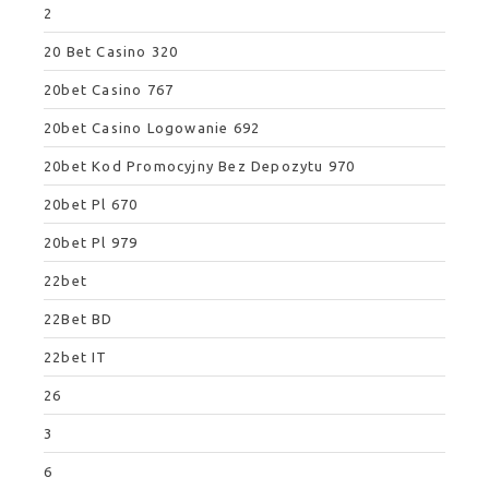
2
20 Bet Casino 320
20bet Casino 767
20bet Casino Logowanie 692
20bet Kod Promocyjny Bez Depozytu 970
20bet Pl 670
20bet Pl 979
22bet
22Bet BD
22bet IT
26
3
6