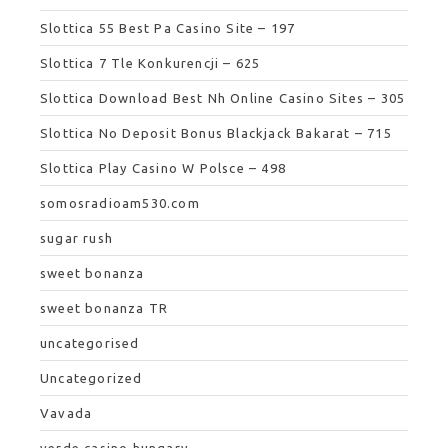
Slottica 55 Best Pa Casino Site – 197
Slottica 7 Tle Konkurencji – 625
Slottica Download Best Nh Online Casino Sites – 305
Slottica No Deposit Bonus Blackjack Bakarat – 715
Slottica Play Casino W Polsce – 498
somosradioam530.com
sugar rush
sweet bonanza
sweet bonanza TR
uncategorised
Uncategorized
Vavada