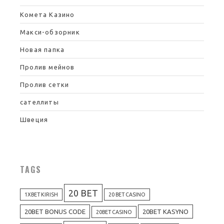
Комета Казино
Макси-обзорник
Новая папка
Пролив мейнов
Пролив сетки
сателлиты
Швеция
TAGS
20 BET
1XBET KIRISH
20 BET CASINO
20BET BONUS CODE
20BET KASYNO
20BET CASINO