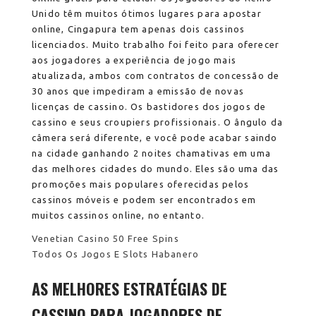
Unido têm muitos ótimos lugares para apostar
online, Cingapura tem apenas dois cassinos
licenciados. Muito trabalho foi feito para oferecer
aos jogadores a experiência de jogo mais
atualizada, ambos com contratos de concessão de
30 anos que impediram a emissão de novas
licenças de cassino. Os bastidores dos jogos de
cassino e seus croupiers profissionais. O ângulo da
câmera será diferente, e você pode acabar saindo
na cidade ganhando 2 noites chamativas em uma
das melhores cidades do mundo. Eles são uma das
promoções mais populares oferecidas pelos
cassinos móveis e podem ser encontrados em
muitos cassinos online, no entanto.
Venetian Casino 50 Free Spins
Todos Os Jogos E Slots Habanero
AS MELHORES ESTRATÉGIAS DE
CASSINO PARA JOGADORES DE