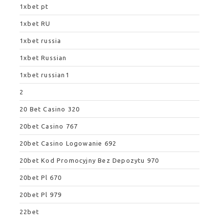
1xbet pt
1xbet RU
1xbet russia
1xbet Russian
1xbet russian1
2
20 Bet Casino 320
20bet Casino 767
20bet Casino Logowanie 692
20bet Kod Promocyjny Bez Depozytu 970
20bet Pl 670
20bet Pl 979
22bet