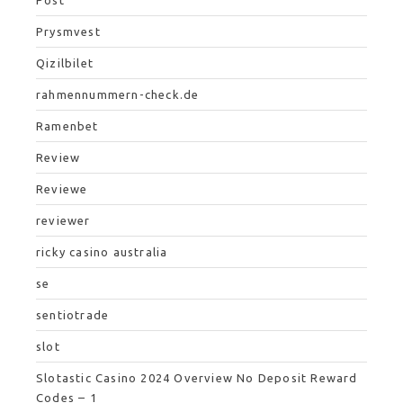
Post
Prysmvest
Qizilbilet
rahmennummern-check.de
Ramenbet
Review
Reviewe
reviewer
ricky casino australia
se
sentiotrade
slot
Slotastic Casino 2024 Overview No Deposit Reward
Codes – 1