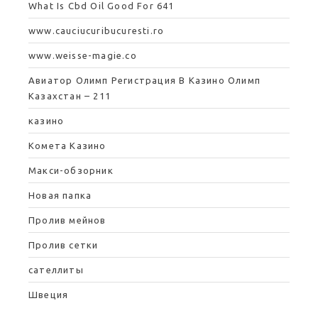
What Is Cbd Oil Good For 641
www.cauciucuribucuresti.ro
www.weisse-magie.co
Авиатор Олимп Регистрация В Казино Олимп
Казахстан – 211
казино
Комета Казино
Макси-обзорник
Новая папка
Пролив мейнов
Пролив сетки
сателлиты
Швеция