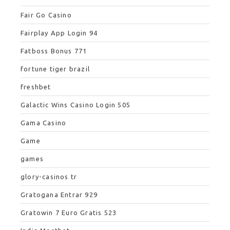
Fair Go Casino
Fairplay App Login 94
Fatboss Bonus 771
fortune tiger brazil
freshbet
Galactic Wins Casino Login 505
Gama Casino
Game
games
glory-casinos tr
Gratogana Entrar 929
Gratowin 7 Euro Gratis 523