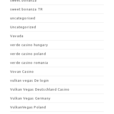
sweet bonanza
sweet bonanza TR
uncategorised
Uncategorized
Vavada
verde casino hungary
verde casino poland
verde casino romania
Vovan Casino
vulkan vegas De login
Vulkan Vegas Deutschland Casino
Vulkan Vegas Germany
VulkanVegas Poland