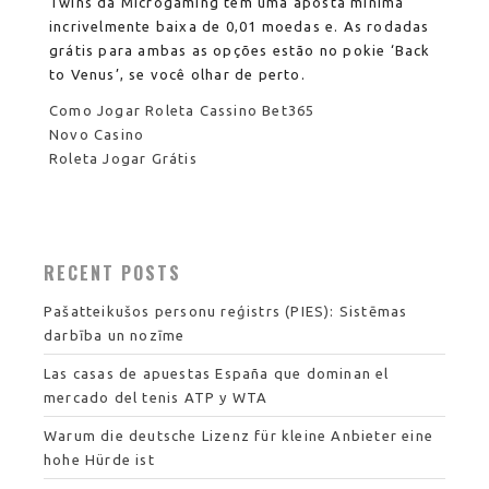
Twins da Microgaming tem uma aposta mínima
incrivelmente baixa de 0,01 moedas e. As rodadas
grátis para ambas as opções estão no pokie ‘Back
to Venus’, se você olhar de perto.
Como Jogar Roleta Cassino Bet365
Novo Casino
Roleta Jogar Grátis
RECENT POSTS
Pašatteikušos personu reģistrs (PIES): Sistēmas
darbība un nozīme
Las casas de apuestas España que dominan el
mercado del tenis ATP y WTA
Warum die deutsche Lizenz für kleine Anbieter eine
hohe Hürde ist