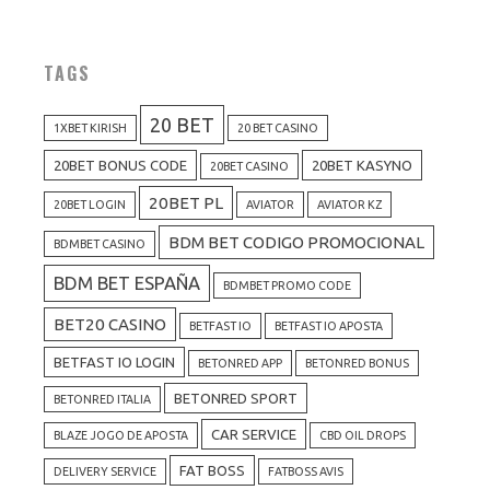
TAGS
20 BET
1XBET KIRISH
20 BET CASINO
20BET BONUS CODE
20BET KASYNO
20BET CASINO
20BET PL
20BET LOGIN
AVIATOR
AVIATOR KZ
BDM BET CODIGO PROMOCIONAL
BDMBET CASINO
BDM BET ESPAÑA
BDMBET PROMO CODE
BET20 CASINO
BETFAST IO
BETFAST IO APOSTA
BETFAST IO LOGIN
BETONRED APP
BETONRED BONUS
BETONRED SPORT
BETONRED ITALIA
CAR SERVICE
BLAZE JOGO DE APOSTA
CBD OIL DROPS
FAT BOSS
DELIVERY SERVICE
FATBOSS AVIS