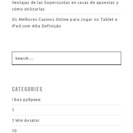
Ventajas de las Supercuotas en casas de apuestas y
cómo utilizarlas
Os Melhores Casinos Online para Jogar no Tablet e
iPad com Alta Definição
CATEGORIES
! Без рубрики
1
1 Win Aviator
10