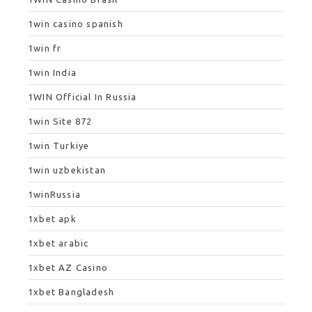
1win casino spanish
1win fr
1win India
1WIN Official In Russia
1win Site 872
1win Turkiye
1win uzbekistan
1winRussia
1xbet apk
1xbet arabic
1xbet AZ Casino
1xbet Bangladesh