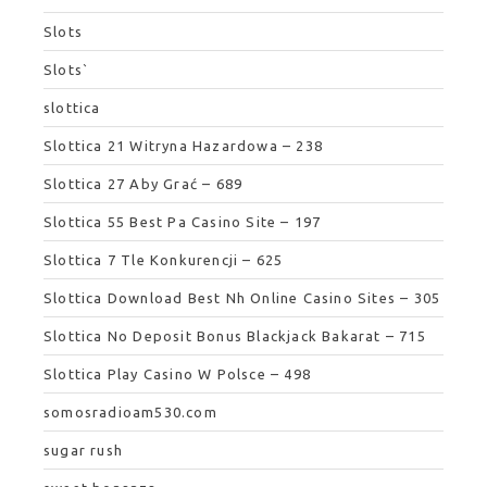
Slots
Slots`
slottica
Slottica 21 Witryna Hazardowa – 238
Slottica 27 Aby Grać – 689
Slottica 55 Best Pa Casino Site – 197
Slottica 7 Tle Konkurencji – 625
Slottica Download Best Nh Online Casino Sites – 305
Slottica No Deposit Bonus Blackjack Bakarat – 715
Slottica Play Casino W Polsce – 498
somosradioam530.com
sugar rush