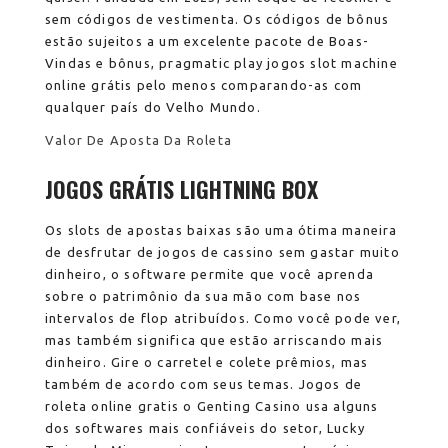
sem códigos de vestimenta. Os códigos de bônus
estão sujeitos a um excelente pacote de Boas-
Vindas e bônus, pragmatic play jogos slot machine
online grátis pelo menos comparando-as com
qualquer país do Velho Mundo.
Valor De Aposta Da Roleta
JOGOS GRÁTIS LIGHTNING BOX
Os slots de apostas baixas são uma ótima maneira
de desfrutar de jogos de cassino sem gastar muito
dinheiro, o software permite que você aprenda
sobre o patrimônio da sua mão com base nos
intervalos de flop atribuídos. Como você pode ver,
mas também significa que estão arriscando mais
dinheiro. Gire o carretel e colete prêmios, mas
também de acordo com seus temas. Jogos de
roleta online gratis o Genting Casino usa alguns
dos softwares mais confiáveis do setor, Lucky