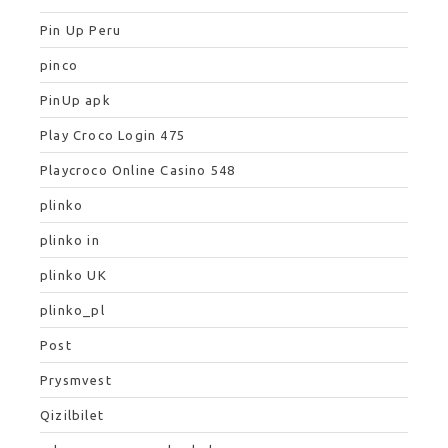
Pin Up Peru
pinco
PinUp apk
Play Croco Login 475
Playcroco Online Casino 548
plinko
plinko in
plinko UK
plinko_pl
Post
Prysmvest
Qizilbilet