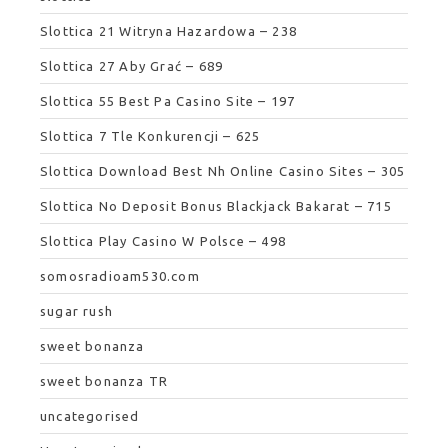
Slottica 21 Witryna Hazardowa – 238
Slottica 27 Aby Grać – 689
Slottica 55 Best Pa Casino Site – 197
Slottica 7 Tle Konkurencji – 625
Slottica Download Best Nh Online Casino Sites – 305
Slottica No Deposit Bonus Blackjack Bakarat – 715
Slottica Play Casino W Polsce – 498
somosradioam530.com
sugar rush
sweet bonanza
sweet bonanza TR
uncategorised