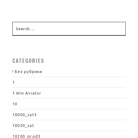
CATEGORIES
! Без рубрики
1
1 Win Aviator
10
10000_sat3
10030_sat
10200_prod3