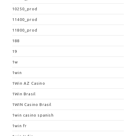
10250_prod
11400_prod
11800_prod
188
19
1w
1win
1Win AZ Casino
1Win Brasil
1WIN Casino Brasil
1win casino spanish
1win fr