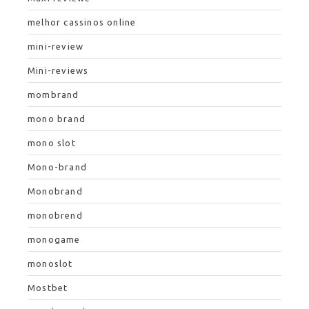
melhor cassinos online
mini-review
Mini-reviews
mombrand
mono brand
mono slot
Mono-brand
Monobrand
monobrend
monogame
monoslot
Mostbet