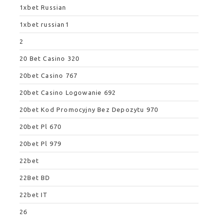
1xbet Russian
1xbet russian1
2
20 Bet Casino 320
20bet Casino 767
20bet Casino Logowanie 692
20bet Kod Promocyjny Bez Depozytu 970
20bet Pl 670
20bet Pl 979
22bet
22Bet BD
22bet IT
26