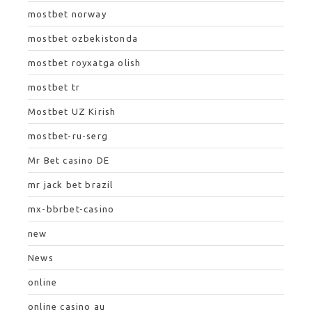
mostbet norway
mostbet ozbekistonda
mostbet royxatga olish
mostbet tr
Mostbet UZ Kirish
mostbet-ru-serg
Mr Bet casino DE
mr jack bet brazil
mx-bbrbet-casino
new
News
online
online casino au