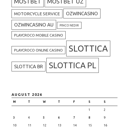
MOSTBET
MOSTBET UZ
OZWINCASINO
MOTORCYCLE SERVICE
OZWINCASINO AU
PINCO NEDIR
PLAYCROCO MOBILE CASINO
SLOTTICA
PLAYCROCO ONLINE CASINO
SLOTTICA PL
SLOTTICA BR
AUGUST 2026
M
T
W
T
F
S
S
1
2
3
4
5
6
7
8
9
10
11
12
13
14
15
16