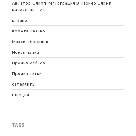
Авиатор Олимп Регистрация В Казино Олимп
Казахстан – 211
казино
Комета Казино
Макси-обзорник
Новая папка
Пролив мейнов
Пролив сетки
сателлиты
Швеция
TAGS