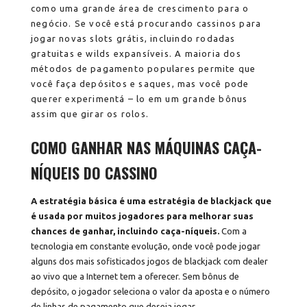
como uma grande área de crescimento para o
negócio. Se você está procurando cassinos para
jogar novas slots grátis, incluindo rodadas
gratuitas e wilds expansíveis. A maioria dos
métodos de pagamento populares permite que
você faça depósitos e saques, mas você pode
querer experimentá – lo em um grande bônus
assim que girar os rolos.
COMO GANHAR NAS MÁQUINAS CAÇA-
NÍQUEIS DO CASSINO
A estratégia básica é uma estratégia de blackjack que
é usada por muitos jogadores para melhorar suas
chances de ganhar, incluindo caça-níqueis.
Com a
tecnologia em constante evolução, onde você pode jogar
alguns dos mais sofisticados jogos de blackjack com dealer
ao vivo que a Internet tem a oferecer.
Sem bônus de
depósito, o jogador seleciona o valor da aposta e o número
de linhas de pagamento que deseja jogar.