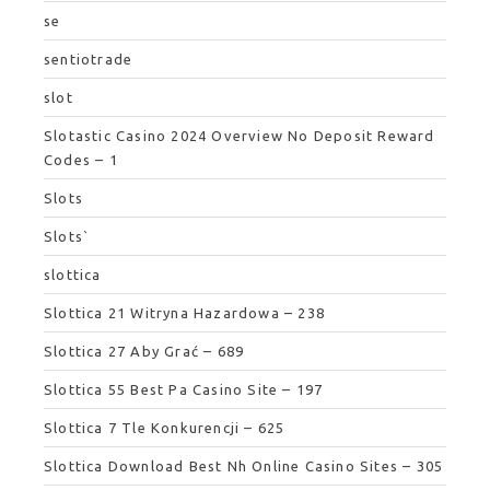
se
sentiotrade
slot
Slotastic Casino 2024 Overview No Deposit Reward
Codes – 1
Slots
Slots`
slottica
Slottica 21 Witryna Hazardowa – 238
Slottica 27 Aby Grać – 689
Slottica 55 Best Pa Casino Site – 197
Slottica 7 Tle Konkurencji – 625
Slottica Download Best Nh Online Casino Sites – 305