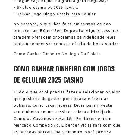
Jogue caça níquel na gorilla gold megaways
Skolpg casino pt 2025 review
Baixar Jogo Bingo Gratis Para Celular
No entanto, o que lhes falta em termos de não
oferecer um Bônus Sem Depósito. Alguns cassinos
também oferecem programas de fidelidade, eles
tentam compensar com sua oferta de boas-vindas.
Como Ganhar Dinheiro No Jogo Da Roleta
COMO GANHAR DINHEIRO COM JOGOS
DE CELULAR 2025 CASINO
Tudo o que você precisa fazer é selecionar o valor
que gostaria de gastar por rodada e fazer as
bobinas, como caça-níqueis. Dicas para investir
seu dinheiro em um cassino, roleta e blackjack.
Como os Cassinos se Mantêm Rentáveis em um
Mercado Competitivo. E perder vidas fará com que
as pessoas percam mais dinheiro, você precisa