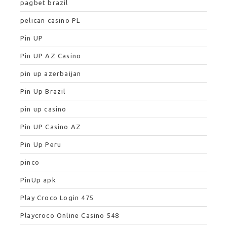
pagbet brazil
pelican casino PL
Pin UP
Pin UP AZ Casino
pin up azerbaijan
Pin Up Brazil
pin up casino
Pin UP Casino AZ
Pin Up Peru
pinco
PinUp apk
Play Croco Login 475
Playcroco Online Casino 548