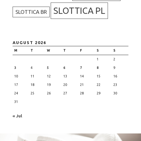
SLOTTICA PL
SLOTTICA BR
AUGUST 2026
M
T
W
T
F
S
S
1
2
3
4
5
6
7
8
9
10
11
12
13
14
15
16
17
18
19
20
21
22
23
24
25
26
27
28
29
30
31
« Jul