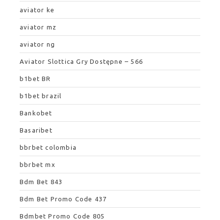
aviator ke
aviator mz
aviator ng
Aviator Slottica Gry Dostępne – 566
b1bet BR
b1bet brazil
Bankobet
Basaribet
bbrbet colombia
bbrbet mx
Bdm Bet 843
Bdm Bet Promo Code 437
Bdmbet Promo Code 805