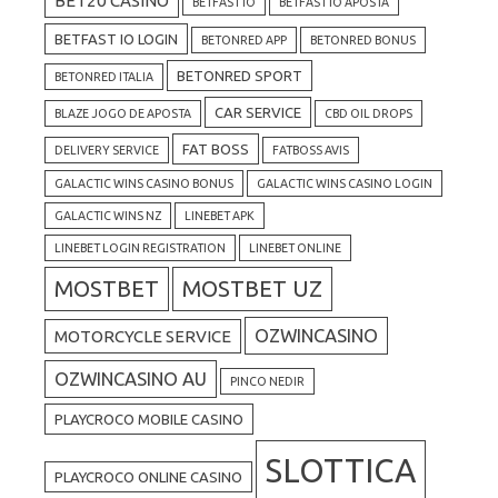
BET20 CASINO
BETFAST IO
BETFAST IO APOSTA
BETFAST IO LOGIN
BETONRED APP
BETONRED BONUS
BETONRED SPORT
BETONRED ITALIA
CAR SERVICE
BLAZE JOGO DE APOSTA
CBD OIL DROPS
FAT BOSS
DELIVERY SERVICE
FATBOSS AVIS
GALACTIC WINS CASINO BONUS
GALACTIC WINS CASINO LOGIN
GALACTIC WINS NZ
LINEBET APK
LINEBET LOGIN REGISTRATION
LINEBET ONLINE
MOSTBET
MOSTBET UZ
OZWINCASINO
MOTORCYCLE SERVICE
OZWINCASINO AU
PINCO NEDIR
PLAYCROCO MOBILE CASINO
SLOTTICA
PLAYCROCO ONLINE CASINO