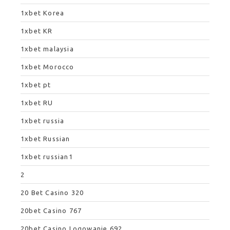
1xbet Korea
1xbet KR
1xbet malaysia
1xbet Morocco
1xbet pt
1xbet RU
1xbet russia
1xbet Russian
1xbet russian1
2
20 Bet Casino 320
20bet Casino 767
20bet Casino Logowanie 692