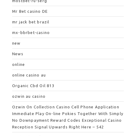
mostbet-ru-serg
Mr Bet casino DE
mr jack bet brazil
mx-bbrbet-casino
new
News
online
online casino au
Organic Cbd Oil 813
ozwin au casino
Ozwin On Collection Casino Cell Phone Application
Immediate Play On-line Pokies Together With Simply
No Downpayment Reward Codes Exceptional Casino
Reception Signal Upwards Right Here – 542