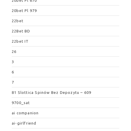
20bet Pl 670
20bet Pl 979
22bet
22Bet BD
22bet IT
26
3
6
7
81 Slottica Spinów Bez Depozytu – 609
9700_sat
ai companion
ai-girlfriend