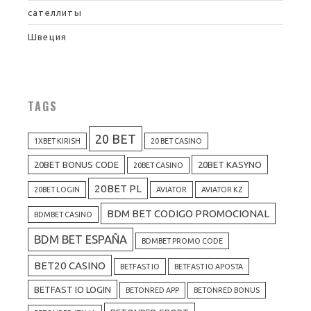
сателлиты
Швеция
TAGS
20 BET
1XBET KIRISH
20 BET CASINO
20BET BONUS CODE
20BET KASYNO
20BET CASINO
20BET PL
20BET LOGIN
AVIATOR
AVIATOR KZ
BDM BET CODIGO PROMOCIONAL
BDMBET CASINO
BDM BET ESPAÑA
BDMBET PROMO CODE
BET20 CASINO
BETFAST IO
BETFAST IO APOSTA
BETFAST IO LOGIN
BETONRED APP
BETONRED BONUS