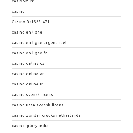
casibom tr
casino
Casino Bet365 471
casino en ligne
casino en ligne argent reel
casino en ligne fr
casino onlina ca
casino online ar
casinò online it
casino svensk licens
casino utan svensk licens
casino zonder crucks netherlands
casino-glory india