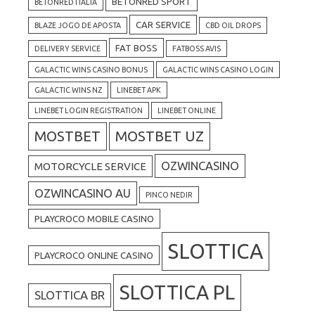
BETONRED SPORT
BETONRED ITALIA
CAR SERVICE
BLAZE JOGO DE APOSTA
CBD OIL DROPS
FAT BOSS
DELIVERY SERVICE
FATBOSS AVIS
GALACTIC WINS CASINO BONUS
GALACTIC WINS CASINO LOGIN
GALACTIC WINS NZ
LINEBET APK
LINEBET LOGIN REGISTRATION
LINEBET ONLINE
MOSTBET
MOSTBET UZ
OZWINCASINO
MOTORCYCLE SERVICE
OZWINCASINO AU
PINCO NEDIR
PLAYCROCO MOBILE CASINO
SLOTTICA
PLAYCROCO ONLINE CASINO
SLOTTICA PL
SLOTTICA BR