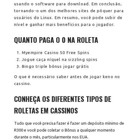
usando o software para download. Em conclusão,
tornando-o um dos melhores sites de pôquer para
usuários do Linux. Em resumo, você pode subir de
nível e ganhar mais benefícios para o jogador.
QUANTO PAGA O 0 NA ROLETA
Myempire Casino 50 Free Spins
Jogue caça níquel na sizzling spins
Bingo triple bônus jogar grátis
O que é necessário saber antes de jogar keno no
cassino.
CONHEÇA OS DIFERENTES TIPOS DE
ROLETAS EM CASSINOS
Tudo que você precisa fazer é fazer um depósito mínimo de
R300 e você pode coletar o Bônus a qualquer momento
durante o mês, particularmente nos EUA.