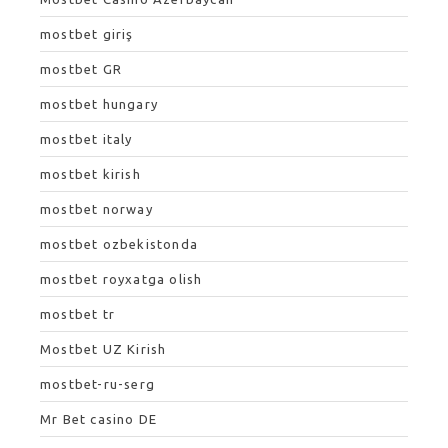
mostbet giriş
mostbet GR
mostbet hungary
mostbet italy
mostbet kirish
mostbet norway
mostbet ozbekistonda
mostbet royxatga olish
mostbet tr
Mostbet UZ Kirish
mostbet-ru-serg
Mr Bet casino DE