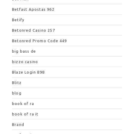
Betfast Apostas 962
Betify
Betonred Casino 257
Betonred Promo Code 449
big bass de
bizzo casino
Blaze Login 898
Blitz
blog
book of ra
book of ra it
Brand