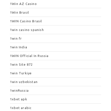
1Win AZ Casino
1Win Brasil
1WIN Casino Brasil
1win casino spanish
1win fr
1win India
1WIN Official In Russia
1win Site 872
1win Turkiye
1win uzbekistan
1winRussia
1xbet apk
1xbet arabic