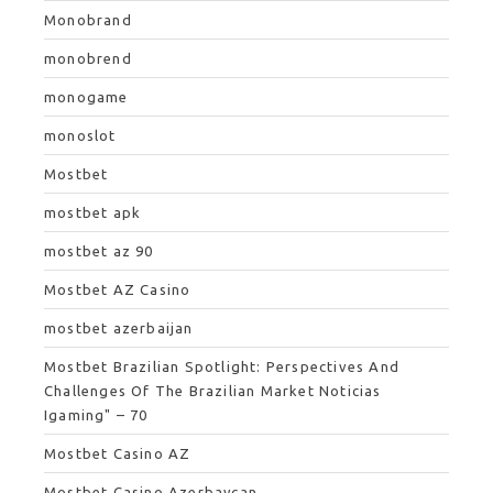
Monobrand
monobrend
monogame
monoslot
Mostbet
mostbet apk
mostbet az 90
Mostbet AZ Casino
mostbet azerbaijan
Mostbet Brazilian Spotlight: Perspectives And
Challenges Of The Brazilian Market Noticias
Igaming" – 70
Mostbet Casino AZ
Mostbet Casino Azerbaycan