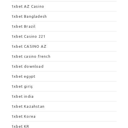
1xbet AZ Casino
1xbet Bangladesh
1xbet Brazil
1xbet Casino 221
1xbet CASINO AZ
1xbet casino french
1xbet download
1xbet egypt
1xbet giriş
1xbet india
1xbet Kazahstan
1xbet Korea
1xbet KR