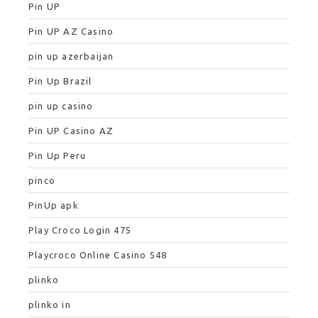
Pin UP
Pin UP AZ Casino
pin up azerbaijan
Pin Up Brazil
pin up casino
Pin UP Casino AZ
Pin Up Peru
pinco
PinUp apk
Play Croco Login 475
Playcroco Online Casino 548
plinko
plinko in