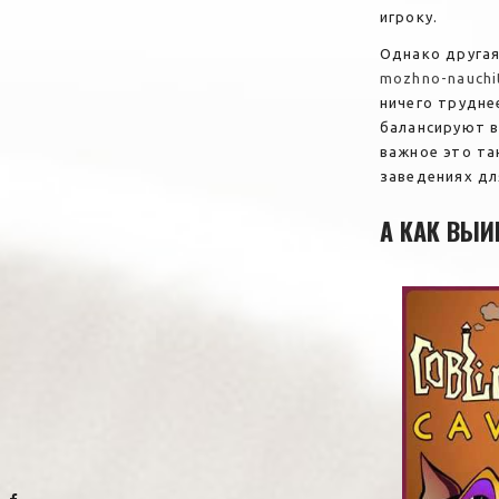
игроку.
Однако друга
mozhno-nauchit
ничего трудне
балансируют в
важное это та
заведениях дл
А КАК ВЫИ