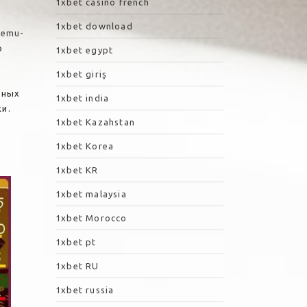
1xbet casino french
1xbet download
hemu-
о
1xbet egypt
1xbet giriş
мных
1xbet india
и.
1xbet Kazahstan
1xbet Korea
1xbet KR
1xbet malaysia
1xbet Morocco
1xbet pt
1xbet RU
1xbet russia