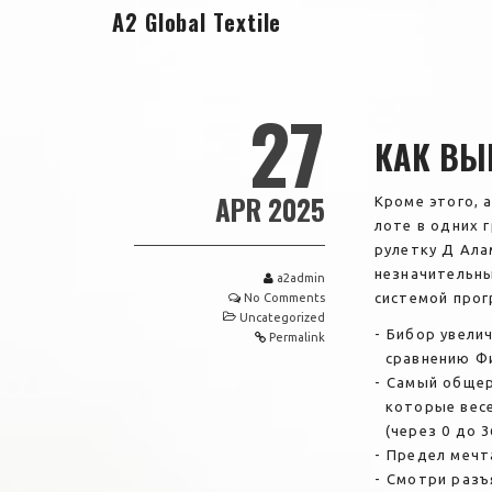
A2 Global Textile
27
КАК ВЫ
APR 2025
Кроме этого, 
лоте в одних 
рулетку Д Ала
незначительн
a2admin
системой прог
No Comments
Uncategorized
Бибор увелич
Permalink
сравнению Ф
Самый общер
которые вес
(через 0 до 
Предел мечт
Смотри разъя