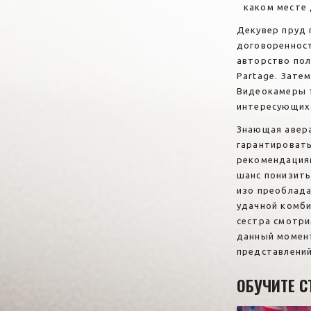
каком месте
Декувер пруд 
договоренност
авторство пол
Partage. Зате
Видеокамеры 
интересующихс
Знающая авер
гарантировать
рекомендация
шанс понизить
изо преоблада
удачной комби
сестра смотри
данный момент
представлений
ОБУЧИТЕ С