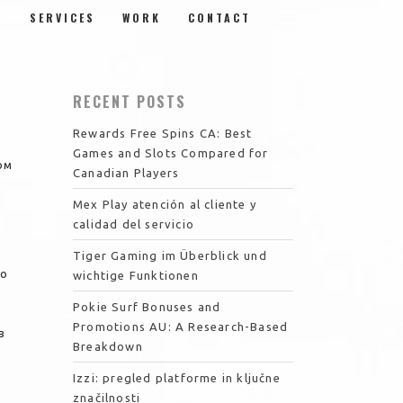
T
SERVICES
WORK
CONTACT
RECENT POSTS
Rewards Free Spins CA: Best
Games and Slots Compared for
ом
Canadian Players
Mex Play atención al cliente y
calidad del servicio
Tiger Gaming im Überblick und
по
wichtige Funktionen
Pokie Surf Bonuses and
Promotions AU: A Research-Based
в
Breakdown
Izzi: pregled platforme in ključne
značilnosti