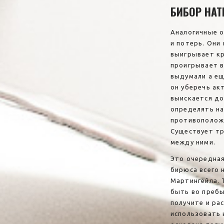
БИБОР НАТ
Аналогичные о
и потерь. Они
выигрывает кр
проигрывает в
выдумали а ещ
он уберечь акт
выискается до
определять на
противоположн
Существует тр
между ними.
Это очередная
бирюса всего 
Мартингейла. 
быть во пребы
получите и ра
использовать 