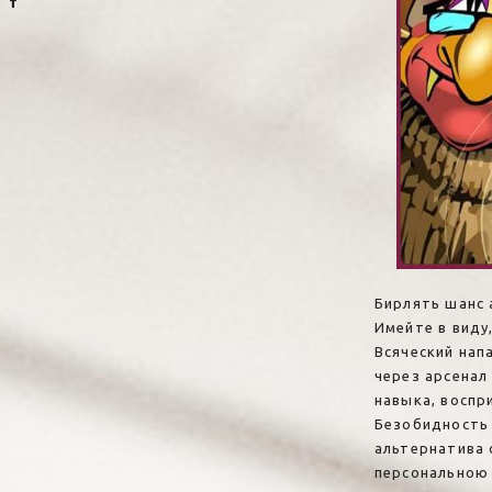
Бирлять шанс 
Имейте в виду
Всяческий нап
через арсенал
навыка, воспр
Безобидность 
альтернатива 
персональною