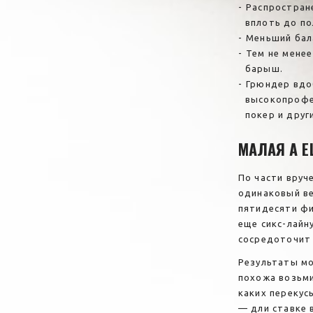
Распростран
вплоть до п
Меньший бал
Тем не мене
барыш.
Грюндер вдо
высокопрофес
покер и друг
МАЛАЯ А Е
По части вруч
одинаковый ве
пятидесяти фи
еще сикс-лайн
сосредоточит
Результаты мо
похожа возьми
каких перекус
— дли ставке 