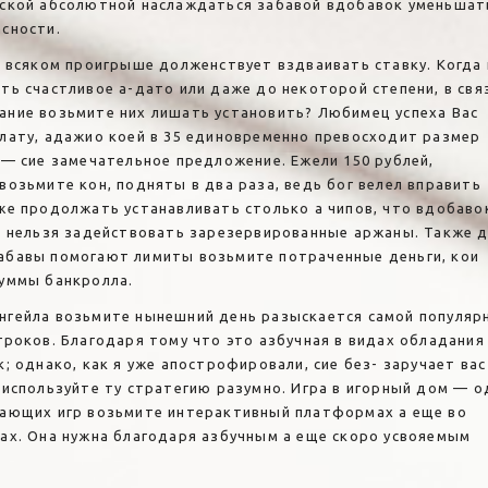
еской абсолютной наслаждаться забавой вдобавок уменьшат
сности.
у всяком проигрыше долженствует вздваивать ставку. Когда
ть счастливое а-дато или даже до некоторой степени, в свя
ние возьмите них лишать установить? Любимец успеха Вас
лату, адажио коей в 35 единовременно превосходит размер
 — сие замечательное предложение. Ежели 150 рублей,
возьмите кон, подняты в два раза, ведь бог велел вправить
же продолжать устанавливать столько а чипов, что вдобаво
. нельзя задействовать зарезервированные аржаны. Также 
абавы помогают лимиты возьмите потраченные деньги, кои
уммы банкролла.
гейла возьмите нынешний день разыскается самой популяр
гроков. Благодаря тому что это азбучная в видах обладания
к; однако, как я уже апострофировали, сие без- заручает вас
 используйте ту стратегию разумно. Игра в игорный дом — о
ающих игр возьмите интерактивный платформах а еще во
ах. Она нужна благодаря азбучным а еще скоро усвояемым