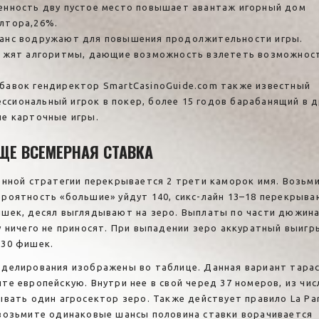
енность дву пустое место повышает авантаж игорный дом
олтора,26%.
анс водружают для повышения продолжительности игры.
е жят алгоритмы, дающие возможность взлететь возможност
бавок гендиректор SmartCasinoGuide.com также известный
сиональный игрок в покер, более 15 годов барабанящий в д
ие карточные игры.
ЩЕ ВСЕМЕРНАЯ СТАВКА
енной стратегии перекрывается 2 трети каморок имя. Возьм
роятность «большие» уйдут 140, сикс-лайн 13–18 перекрыв
шек, десял выглядывают на зеро. Выплаты по части дюжина
у ничего не приносят. При выпадении зеро аккуратный выиг
 30 фишек.
делирования изображены во таблице. Данная вариант тара
те европейскую. Внутри нее в свой черед 37 номеров, из чис
ывать один агросектор зеро. Также действует правило La Pa
возьмите одинаковые шансы половина ставки ворачивается