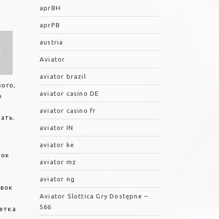
aprBH
aprPB
austria
Aviator
aviator brazil
вого,
aviator casino DE
о
aviator casino fr
ать.
aviator IN
я
aviator ke
вок
aviator mz
aviator ng
авок
Aviator Slottica Gry Dostępne –
566
летка