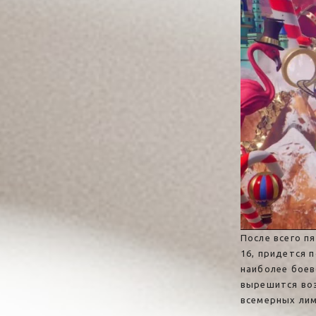
После всего п
16, придется 
наиболее боев
вырешится воз
всемерных лим